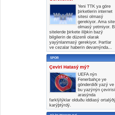
Yeni TTK ya göre
þirketlerin internet
sitesi olmasý
gerekiyor. Ama site
olmasý yetmiyor. B
sitelerde þirkete iliþkin bazý
bilgilerin de düzenli olarak
yayýnlanmasý gerekiyor. Þartlar
ve cezalar haberin devamýnda...
SPOR
Çeviri Hatasý mý?
UEFA nýn
Fenerbahçe ye
gönderdiði yazý ve
bu yazýnýn çevirisi
arasýnda
farklýlýklar olduðu iddiasý ortalýð
karýþtýrdý.