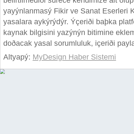
belirtilmediði sürece kendimize ait ol
yayýnlanmasý Fikir ve Sanat Eserleri
yasalara aykýrýdýr. Ýçeriði baþka plat
kaynak bilgisini yazýnýn bitimine ekle
doðacak yasal sorumluluk, içeriði paylaþ
Altyapý:
MyDesign Haber Sistemi