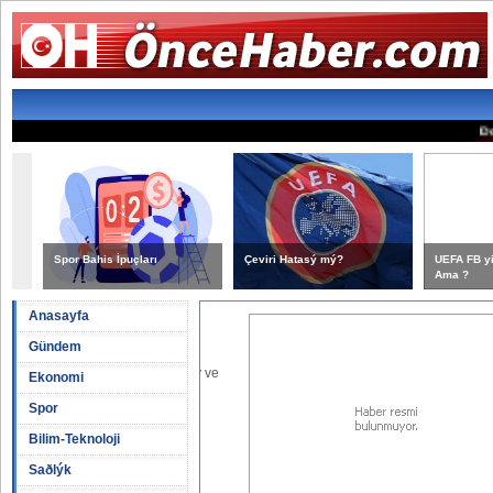
Dol
Spor Bahis İpuçları
Çeviri Hatasý mý?
UEFA FB yi
Ama ?
Anasayfa
asý mý?
Gündem
rbahçe ye gönderdiði yazý ve
Ekonomi
rasýnda farklýlýklar olduðu
Spor
þtýrdý.
[Devamýný Oku...]
Bilim-Teknoloji
:07
Saðlýk