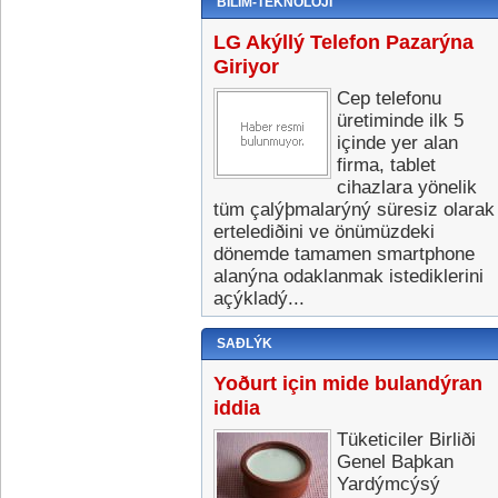
BILIM-TEKNOLOJI
LG Akýllý Telefon Pazarýna
Giriyor
Cep telefonu
üretiminde ilk 5
içinde yer alan
firma, tablet
cihazlara yönelik
tüm çalýþmalarýný süresiz olarak
ertelediðini ve önümüzdeki
dönemde tamamen smartphone
alanýna odaklanmak istediklerini
açýkladý...
SAÐLÝK
Yoðurt için mide bulandýran
iddia
Tüketiciler Birliði
Genel Baþkan
Yardýmcýsý