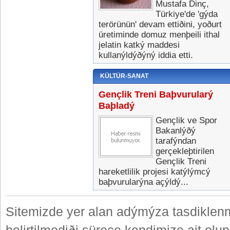
Mustafa Dinç,
Türkiye'de 'gýda
terörünün' devam ettiðini, yoðurt
üretiminde domuz menþeili ithal
jelatin katký maddesi
kullanýldýðýný iddia etti.
KÜLTÜR-SANAT
Gençlik Treni Baþvurularý
Baþladý
Gençlik ve Spor
Bakanlýðý
tarafýndan
gerçekleþtirilen
Gençlik Treni
hareketlilik projesi katýlýmcý
baþvurularýna açýldý...
Sitemizde yer alan adýmýza tasdiklenm