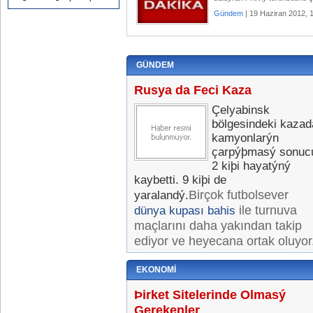
Gündem
| 19 Haziran 2012, 
GÜNDEM
Rusya da Feci Kaza
Çelyabinsk
bölgesindeki kazad
kamyonlarýn
çarpýþmasý sonuc
2 kiþi hayatýný
kaybetti. 9 kiþi de
Birçok futbolsever
yaralandý.
ile turnuva
dünya kupası bahis
maçlarını daha yakından takip
ediyor ve heyecana ortak oluyor
EKONOMI
Þirket Sitelerinde Olmasý
Gerekenler