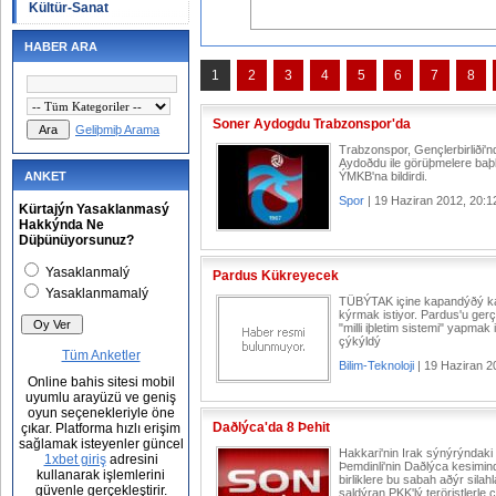
Kültür-Sanat
HABER ARA
1
2
3
4
5
6
7
8
Soner Aydogdu Trabzonspor'da
Geliþmiþ Arama
Trabzonspor, Gençlerbirliði'
Aydoðdu ile görüþmelere ba
ANKET
ÝMKB'na bildirdi.
Spor
| 19 Haziran 2012, 20:1
Kürtajýn Yasaklanmasý
Hakkýnda Ne
Düþünüyorsunuz?
Yasaklanmalý
Pardus Kükreyecek
Yasaklanmamalý
TÜBÝTAK içine kapandýðý 
kýrmak istiyor. Pardus'u ge
"milli iþletim sistemi" yapmak 
çýkýldý
Tüm Anketler
Bilim-Teknoloji
| 19 Haziran 2
Online bahis sitesi mobil
uyumlu arayüzü ve geniş
oyun seçenekleriyle öne
Daðlýca'da 8 Þehit
çıkar. Platforma hızlı erişim
sağlamak isteyenler güncel
Hakkari'nin Irak sýnýrýndaki 
1xbet giriş
adresini
Þemdinli'nin Daðlýca kesimin
kullanarak işlemlerini
birliklere bu sabah aðýr silahl
güvenle gerçekleştirir.
saldýran PKK'lý teröristlerle ç