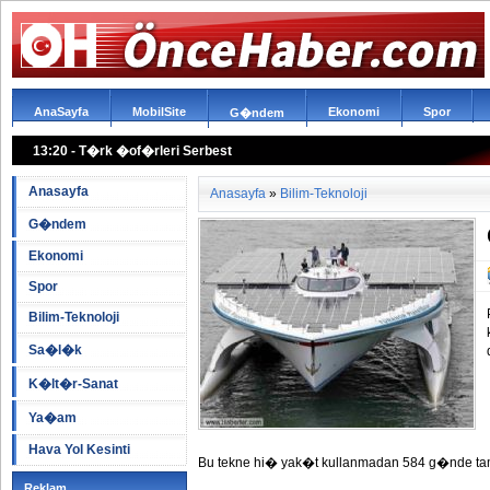
AnaSayfa
MobilSite
Ekonomi
Spor
G�ndem
13:20 - T�rk �of�rleri Serbest
Anasayfa
Anasayfa
»
Bilim-Teknoloji
G�ndem
Ekonomi
Spor
Bilim-Teknoloji
Sa�l�k
K�lt�r-Sanat
Ya�am
Hava Yol Kesinti
Bu tekne hi� yak�t kullanmadan 584 g�nde tam
Reklam