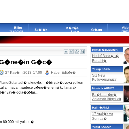
Bilim-
Vide
K�lt�r-
Sa�l�k
Ya�am
Teknoloji
Galer
Sanat
Remzi �ZDEM�R
Hedef Bask�s�
G�ne�in G�c�
Bunaltt�
Yakup SAYIN
27 Kas�m 2013, 17:00
Haber Edit�r�
Siz Neyi
Kutluyorsunuz?
PlanetSolar adl� tekneyle, hi�bir yak�t veya yelken
kullanmadan, sadece g�ne� enerjisi kullanarak
Mustafa AHMET
d�nyay� dola�t�lar...
Ba�kalar�n�
Anlamak Bilgeliktir
Halil �ANLI
17 Aral�k ve
Sonras�
 60.000 mil yol ald�.
Yusuf KASAP