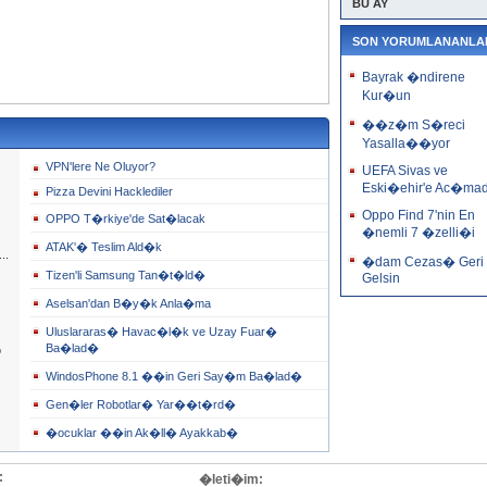
BU AY
SON YORUMLANANLA
Bayrak �ndirene
Kur�un
��z�m S�reci
Yasalla��yor
VPN'lere Ne Oluyor?
UEFA Sivas ve
Eski�ehir'e Ac�m
Pizza Devini Hacklediler
Oppo Find 7'nin En
OPPO T�rkiye'de Sat�lacak
�nemli 7 �zelli�i
ATAK'� Teslim Ald�k
..
�dam Cezas� Geri
Tizen'li Samsung Tan�t�ld�
Gelsin
Aselsan'dan B�y�k Anla�ma
Uluslararas� Havac�l�k ve Uzay Fuar�
Ba�lad�
o
WindosPhone 8.1 ��in Geri Say�m Ba�lad�
Gen�ler Robotlar� Yar��t�rd�
�ocuklar ��in Ak�ll� Ayakkab�
:
�leti�im: