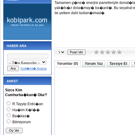
Tamamen g�ne� enerjisi panelleriyle donat�l
yak�ts�z dola�may� ba�ard�. Bu seyahat esna
ile yelken dahi kullan�lmad�.
HABER ARA
Yorumlar (0)
Yorum Yaz
Tavsiye Et
Geli�mi� Arama
ANKET
Sizce Kim
Cumhurba�kan� Olur?
R.Tayyip Erdo�an
Ha�im K�l��
Ba�kas�
Bilmiyorum