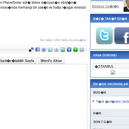
an PlanetSolar adl� tekne d�nyan�n etraf�n�
Bedava Sa�l�k
s�nda herhangi bir yak�t ve hatta r�zgar enerjisi
B�Z� TAK�P ED�N
Bu haber 1063 defa okunmu�tur.
HAVA DURUMU
Yazd�r�labilir Sayfa
Word'e Aktar
EN �OK OKUNANLAR
BUG�N
T�rk �of�rleri Serb
D�N
SON 7 G�N