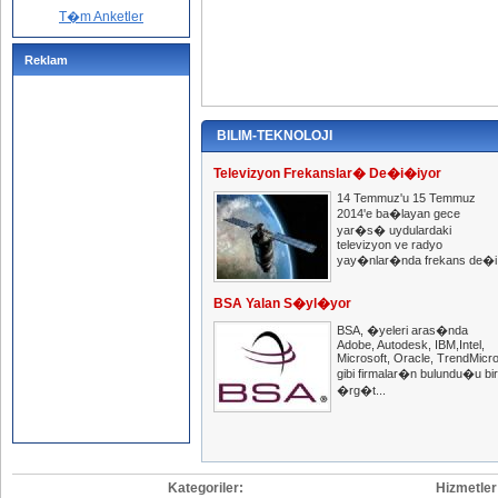
T�m Anketler
Reklam
BILIM-TEKNOLOJI
Televizyon Frekanslar� De�i�iyor
14 Temmuz'u 15 Temmuz
2014'e ba�layan gece
yar�s� uydulardaki
televizyon ve radyo
yay�nlar�nda frekans de�i.
BSA Yalan S�yl�yor
BSA, �yeleri aras�nda
Adobe, Autodesk, IBM,Intel,
Microsoft, Oracle, TrendMicr
gibi firmalar�n bulundu�u bir
�rg�t...
Kategoriler:
Hizmetler