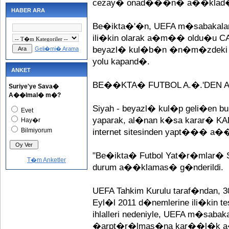
cezay� onad���n� a��klad
HABER ARA
Be�ikta�'�n, UEFA m�sabakalar�
ili�kin olarak a�m�� oldu�u CAS
beyazl� kul�b�n �n�m�zdeki se
Geli�mi� Arama
yolu kapand�.
ANKET
BE��KTA� FUTBOL A.�.'DEN 
Suriye'ye Sava�
A��lmal� m�?
Siyah - beyazl� kul�p geli�en 
Evet
yaparak, al�nan k�sa karar� KAP
Hay�r
Bilmiyorum
internet sitesinden yapt��� a�
"Be�ikta� Futbol Yat�r�mlar� Sa
T�m Anketler
durum a��klamas� g�nderildi.
UEFA Tahkim Kurulu taraf�ndan, 30
Eyl�l 2011 d�nemlerine ili�kin tes
ihlalleri nedeniyle, UEFA m�sab
�arpt�r�lmas�na kar��l�k 