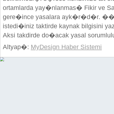
ortamlarda yay�nlanmas� Fikir ve Sa
gere�ince yasalara ayk�r�d�r. ��
istedi�iniz taktirde kaynak bilgisini
Aksi takdirde do�acak yasal sorumlulu
Altyap�:
MyDesign Haber Sistemi