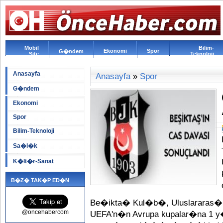
Mobil
Bilim-
Ekonomi
Spor
G�ndem
Site
Teknoloji
Anasayfa
Anasayfa
»
Spor
G�ndem
Ekonomi
Spor
Bilim-Teknoloji
Sa�l�k
K�lt�r-Sanat
B�Z� TAK�P ED�N
Be�ikta� Kul�b�, Uluslararas� 
@oncehabercom
UEFA'n�n Avrupa kupalar�na 1 