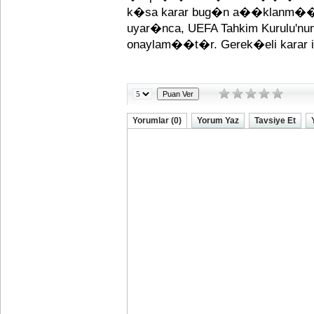
k�sa karar bug�n a��klanm��t
uyar�nca, UEFA Tahkim Kurulu'nu
onaylam��t�r. Gerek�eli karar il
Yorumlar (0)
Yorum Yaz
Tavsiye Et