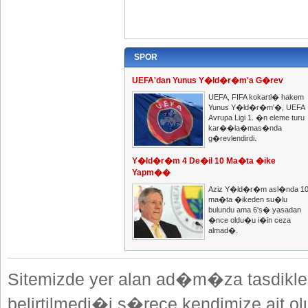
SPOR
UEFA'dan Yunus Y�ld�r�m'a G�rev
UEFA, FIFA kokartl� hakem
Yunus Y�ld�r�m'�, UEFA
Avrupa Ligi 1. �n eleme turu
kar��la�mas�nda
g�revlendirdi.
Y�ld�r�m 4 De�il 10 Ma�ta �ike
Yapm��
Aziz Y�ld�r�m asl�nda 1
ma�ta �ikeden su�lu
bulundu ama 6's� yasadan
�nce oldu�u i�in ceza
almad�.
Sitemizde yer alan ad�m�za tasdikle
belirtilmedi�i s�rece kendimize ait o