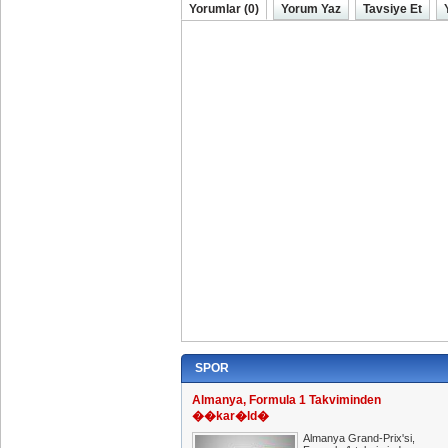
Yorumlar (0)
Yorum Yaz
Tavsiye Et
SPOR
Almanya, Formula 1 Takviminden
��kar�ld�
Almanya Grand-Prix'si,