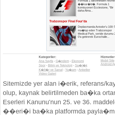
Formula 1 takviminden resme
��kar�ld�. Formula 1
komisyoneri Ecclestone, "Bir
daha Alma...
Trabzonspor Final Four'da
Deplasmanda Avtodor'u 100-
ma�lup eden Trabzonspor
Medical Park, seride durumu 
0'a getirerek Eurochalle...
Kategoriler:
Hizmetler
Mobil Site
Ana Sayfa
-
G�ndem
-
Ekonomi
Android A
Spor
-
Bilim ve Teknoloji
-
Sa�l�k
K�lt�r ve Sanat
-
Ya�am
-
Anketler
Video Galeri
Sitemizde yer alan i�erik, referans/ka
olup, kaynak belirtilmeden ba�ka or
Eserleri Kanunu'nun 25. ve 36. madd
��eri�i ba�ka platformda payla�mak