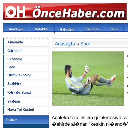
AnaSayfa
MobilSite
Ekonomi
Spor
G�ndem
Anasayfa
Anasayfa
»
Spor
G�ndem
Ekonomi
Spor
Bilim-Teknoloji
Sa�l�k
K�lt�r-Sanat
Ya�am
Hava Yol Kesinti
Adaletin tecellisinin gecikmesiyle
Reklam
�ehirde al�nan "keskin ni�anc�" 