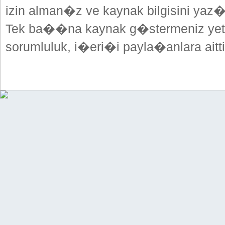
izin alman�z ve kaynak bilgisini yaz
Tek ba��na kaynak g�stermeniz yeterl
sorumluluk, i�eri�i payla�anlara aitti