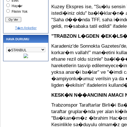
Evet
Hay�r
Kuzey Ekspres ise, "Su�lu sens
Fikrim Yok
istedi�iniz oldu" ba�l�klar�n� a
"Saha d���nda TFF, saha i�inde Vo
geldi, m�sabaka tatil edildi" ifadele
T�m Anketler
"TRABZON L�GDEN �EK�LS�
HAVA DURUMU
Karadeniz'de Sonnokta Gazetesi'de
korkar�m vallah!" man�etini kull
efsane rezil oldu sizinle" ba�l
hareketlerin tasvip edilemeyece�in
yoksa anar�i ba�lar" ve "�imdi ca
�ampiyonlu�umuz verilsin ya da 
ligden �ekilsin" ifadelerini kulland
KESK�N N��ANCININ AMACI 
Trabzonspor Taraftarlar Birli�
taraftar gruplar�nda yer alan ki�iler
"Ba�kan�m�z �brahim Hac�osmano
Kesinlikle sa�duyulu olmam�z ger