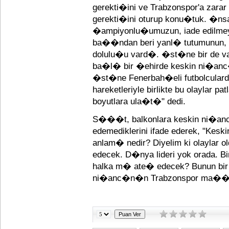
gerekti�ini ve Trabzonspor'a zar
gerekti�ini oturup konu�tuk. �ns
�ampiyonlu�umuzun, iade edilme
ba��ndan beri yanl� tutumunun, h
dolulu�u vard�. �st�ne bir de val
ba�l� bir �ehirde keskin ni�an
�st�ne Fenerbah�eli futbolculard
hareketleriyle birlikte bu olaylar p
boyutlara ula�t�" dedi.
S���t, balkonlara keskin ni�anc�
edemediklerini ifade ederek, "Ke
anlam� nedir? Diyelim ki olaylar
edecek. D�nya lideri yok orada. Bi
halka m� ate� edecek? Bunun bir 
ni�anc�n�n Trabzonspor ma��nda