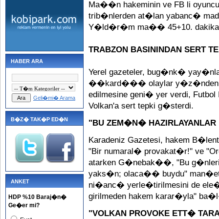
Ma��n hakeminin ve FB li oyuncu
trib�nlerden at�lan yabanc� madd
Y�ld�r�m ma�� 45+10. dakikas�n
TRABZON BASININDAN SERT T
HABER ARA
Yerel gazeteler, bug�nk� yay�nl
��kard��� olaylar y�z�nden 
edilmesine geni� yer verdi, Futbol
Geli�mi� Arama
Volkan'a sert tepki g�sterdi.
B�Z� TAK�P ED�N
"BU ZEM�N� HAZIRLAYANLAR 
Karadeniz Gazetesi, hakem B�len
"Bir numaral� provakat�r!" ve "O
atarken G�nebak��, "Bu g�nlerin
yaks�n; olaca�� buydu" man�eti
ANKET
ni�anc� yerle�tirilmesini de ele�
girilmeden hakem karar�yla" b
HDP %10 Baraj�n�
Ge�er mi?
"VOLKAN PROVOKE ETT� TAR