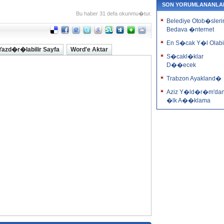
SON YORUMLANANLA
Bu haber 31 defa okunmu�tur.
Belediye Otob�sleri
Bedava �nternet
En S�cak Y�l Olabil
Yazd�r�labilir Sayfa
Word'e Aktar
S�cakl�klar
D��ecek
Trabzon Ayakland�
Aziz Y�ld�r�m'da
�lk A��klama