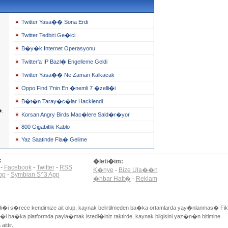
Twitter Yasa�� Sona Erdi
Twitter Tedbiri Ge�ici
B�y�k Internet Operasyonu
Twitter'a IP Bazl� Engelleme Geldi
Twitter Yasa�� Ne Zaman Kalkacak
Oppo Find 7'nin En �nemli 7 �zelli�i
B�t�n Taray�c�lar Hacklendi
�.
Korsan Angry Birds Mac�lere Sald�r�yor
800 Gigabitlik Kablo
Yaz Saatinde Fla� Gelime
:
�leti�im:
-
Facebook
-
Twitter
-
RSS
K�nye
-
Bize Ula��n
pp
-
Symbian S^3 App
�hbar Hatt�
-
Reklam
di�i s�rece kendimize ait olup, kaynak belirtilmeden ba�ka ortamlarda yay�nlanmas� Fik
i ba�ka platformda payla�mak istedi�iniz taktirde, kaynak bilgisini yaz�n�n bitimine
ittir.