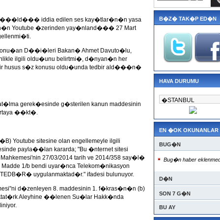
B�Z� TAK�P ED�N
tart���ld��� iddia edilen ses kay�tlar�n�n yasa
�n Youtube �zerinden yay�nland��� 27 Mart
gellenmi�ti.
ili konu�an D��i�leri Bakan� Ahmet Davuto�lu,
ikle ilgili oldu�unu belirtmi�, d�nyan�n her
ili bir husus s�z konusu oldu�unda tedbir ald���n�
HAVA DURUMU
at�lma gerek�esinde g�sterilen kanun maddesinin
 ortaya ��kt�.
EN �OK OKUNANLAR
Youtube sitesine olan engellemeyle ilgili
BUG�N
esinde payla��lan kararda; "Bu �nternet sitesi
ahkemesi'nin 27/03/2014 tarih ve 2014/358 say�l�
Bug�n haber eklenmed
. Madde 1/b bendi uyar�nca Telekom�nikasyon
DB�R� uygulanmaktad�r." ifadesi bulunuyor.
D�N
lmesi"ni d�zenleyen 8. maddesinin 1. f�kras�n�n (b)
SON 7 G�N
l� Atat�rk Aleyhine ��lenen Su�lar Hakk�nda
niyor.
BU AY