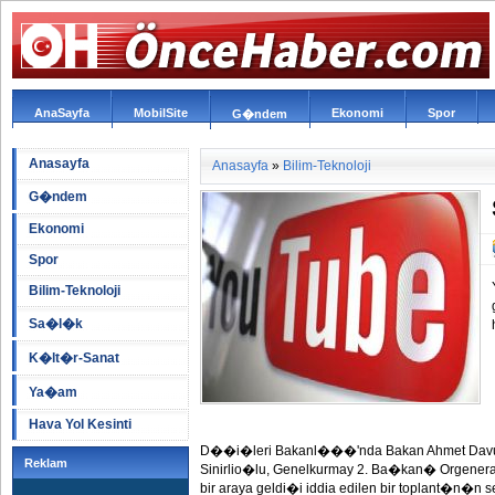
AnaSayfa
MobilSite
Ekonomi
Spor
G�ndem
Anasayfa
Anasayfa
»
Bilim-Teknoloji
G�ndem
Ekonomi
Spor
Bilim-Teknoloji
Sa�l�k
K�lt�r-Sanat
Ya�am
Hava Yol Kesinti
D��i�leri Bakanl���'nda Bakan Ahmet Dav
Reklam
Sinirlio�lu, Genelkurmay 2. Ba�kan� Orgen
bir araya geldi�i iddia edilen bir toplant�n�