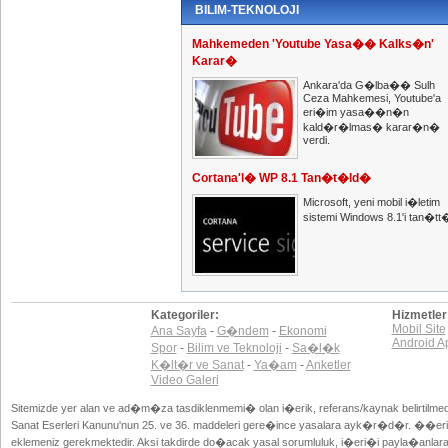
BILIM-TEKNOLOJI
Mahkemeden 'Youtube Yasa�� Kalks�n'
Karar�
Ankara'da G�lba�� Sulh
Ceza Mahkemesi, Youtube'a
eri�im yasa��n�n
kald�r�lmas� karar�n�
verdi.
Cortana'l� WP 8.1 Tan�t�ld�
Microsoft, yeni mobil i�letim
sistemi Windows 8.1'i tan�tt
Kategoriler:
Hizmetler
Mobil Site
Ana Sayfa
-
G�ndem
-
Ekonomi
Android A
Spor
-
Bilim ve Teknoloji
-
Sa�l�k
K�lt�r ve Sanat
-
Ya�am
-
Anketler
Video Galeri
Sitemizde yer alan ve ad�m�za tasdiklenmemi� olan i�erik, referans/kaynak belirtilme
Sanat Eserleri Kanunu'nun 25. ve 36. maddeleri gere�ince yasalara ayk�r�d�r. ��eri�
eklemeniz gerekmektedir. Aksi takdirde do�acak yasal sorumluluk, i�eri�i payla�anlara a