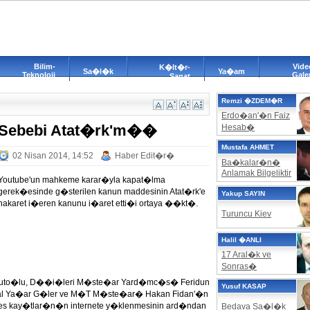
Bilim-
Vide
K�lt�r-
Sa�l�k
Ya�am
Teknoloji
Galer
Sanat
Remzi �ZDEM�R
Erdo�an'�n Faiz
Sebebi Atat�rk'm��
Hesab�
Mustafa AHMET
02 Nisan 2014, 14:52
Haber Edit�r�
Ba�kalar�n�
Anlamak Bilgeliktir
Youtube'un mahkeme karar�yla kapat�lma
gerek�esinde g�sterilen kanun maddesinin Atat�rk'e
Yakup SAYIN
hakaret i�eren kanunu i�aret etti�i ortaya ��kt�.
Turuncu Kiev
Halil �ANLI
17 Aral�k ve
Sonras�
uto�lu, D��i�leri M�ste�ar Yard�mc�s� Feridun
Yusuf KASAP
eral Ya�ar G�ler ve M�T M�ste�ar� Hakan Fidan'�n
n ses kay�tlar�n�n internete y�klenmesinin ard�ndan
Bedava Sa�l�k