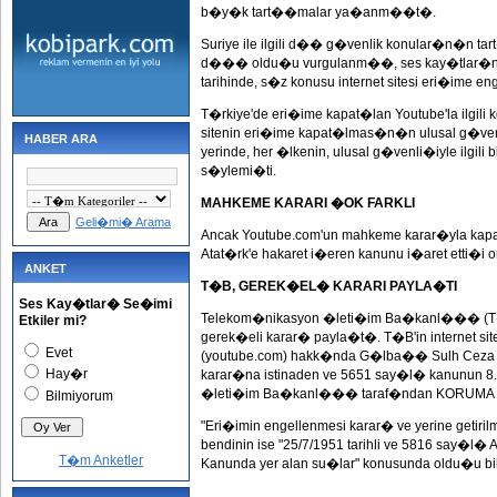
b�y�k tart��malar ya�anm��t�.
Suriye ile ilgili d�� g�venlik konular�n�n 
d��� oldu�u vurgulanm��, ses kay�tlar�n
tarihinde, s�z konusu internet sitesi eri�ime en
T�rkiye'de eri�ime kapat�lan Youtube'la ilg
sitenin eri�ime kapat�lmas�n�n ulusal g�venl
HABER ARA
yerinde, her �lkenin, ulusal g�venli�iyle ilg
s�ylemi�ti.
MAHKEME KARARI �OK FARKLI
Geli�mi� Arama
Ancak Youtube.com'un mahkeme karar�yla kap
Atat�rk'e hakaret i�eren kanunu i�aret etti�i
ANKET
T�B, GEREK�EL� KARARI PAYLA�TI
Ses Kay�tlar� Se�imi
Telekom�nikasyon �leti�im Ba�kanl��� (T�B) 
Etkiler mi?
gerek�eli karar� payla�t�. T�B'in internet sit
Evet
(youtube.com) hakk�nda G�lba�� Sulh Ceza M
Hay�r
karar�na istinaden ve 5651 say�l� kanunun 8
�leti�im Ba�kanl��� taraf�ndan KORUMA TE
Bilmiyorum
"Eri�imin engellenmesi karar� ve yerine getiri
bendinin ise "25/7/1951 tarihli ve 5816 say�
T�m Anketler
Kanunda yer alan su�lar" konusunda oldu�u bili