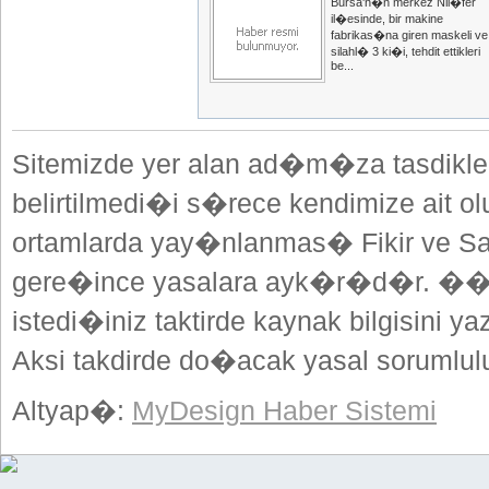
Bursa'n�n merkez Nil�fer
il�esinde, bir makine
fabrikas�na giren maskeli ve
silahl� 3 ki�i, tehdit ettikleri
be...
Sitemizde yer alan ad�m�za tasdikle
belirtilmedi�i s�rece kendimize ait o
ortamlarda yay�nlanmas� Fikir ve Sa
gere�ince yasalara ayk�r�d�r. ��
istedi�iniz taktirde kaynak bilgisini
Aksi takdirde do�acak yasal sorumlulu
Altyap�:
MyDesign Haber Sistemi