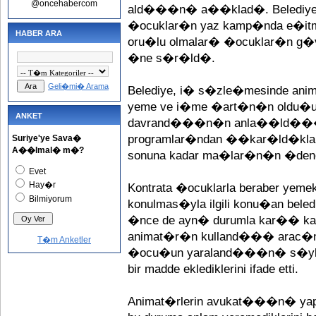
@oncehabercom
ald���n� a��klad�. Belediye
�ocuklar�n yaz kamp�nda e�itm
HABER ARA
oru�lu olmalar� �ocuklar�n g
�ne s�r�ld�.
Geli�mi� Arama
Belediye, i� s�zle�mesinde anim
yeme ve i�me �art�n�n oldu�un
ANKET
davrand���n�n anla��ld���n�
programlar�ndan ��kar�ld�klar
Suriye'ye Sava�
A��lmal� m�?
sonuna kadar ma�lar�n�n �denece
Evet
Hay�r
Kontrata �ocuklarla beraber ye
Bilmiyorum
konulmas�yla ilgili konu�an belediy
�nce de ayn� durumla kar�� ka
animat�r�n kulland��� arac�n
T�m Anketler
�ocu�un yaraland���n� s�yledi.
bir madde eklediklerini ifade etti.
Animat�rlerin avukat���n� yapa