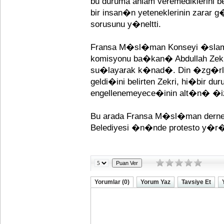
bu duruma anlam veremediklerini beli
bir insan�n yeteneklerinin zarar g�
sorusunu y�neltti.
Fransa M�sl�man Konseyi �slam
komisyonu ba�kan� Abdullah Zekr
su�layarak k�nad�. Din �zg�r
geldi�ini belirten Zekri, hi�bir 
engellenemeyece�inin alt�n� �iz
Bu arada Fransa M�sl�man dernek
Belediyesi �n�nde protesto y
Yorumlar (0)
Yorum Yaz
Tavsiye Et