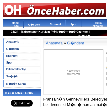
Mobil
Bilim-
Ekonomi
Spor
G�ndem
Site
Teknoloji
03:24 - Trabzonspor Kurulu� Y�ld�n�m�n� G�rkemli
Kutlad�
Anasayfa
Anasayfa
»
G�ndem
G�ndem
Ekonomi
Spor
Bilim-Teknoloji
Sa�l�k
K�lt�r-Sanat
B�Z� TAK�P ED�N
Fransa'n�n Gennevilliers Beledi
belirlenen iki M�sl�man anima