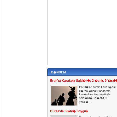
G�NDEM
Eruh'ta Karakola Sald�r�: 2 �ehit, 9 Yaral
PKK'l�lar, Siirt'in Eruh il�esi
k�rsal�ndaki jandarma
karakoluna iftar vaktinde
sald�rd�: 2 �ehit, 9
yaral�...
Bursa'da Silahl� Soygun