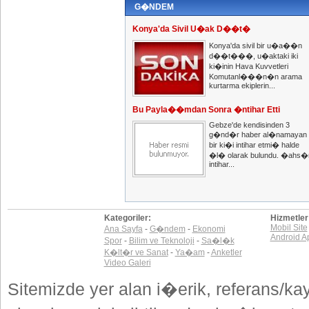
G�NDEM
Konya'da Sivil U�ak D��t�
Konya'da sivil bir u�a��n
d��t���, u�aktaki iki
ki�inin Hava Kuvvetleri
Komutanl���n�n arama
kurtarma ekiplerin...
Bu Payla��mdan Sonra �ntihar Etti
Gebze'de kendisinden 3
g�nd�r haber al�namayan
bir ki�i intihar etmi� halde
�l� olarak bulundu. �ahs�
intihar...
Kategoriler:
Hizmetler
Mobil Site
Ana Sayfa
-
G�ndem
-
Ekonomi
Android A
Spor
-
Bilim ve Teknoloji
-
Sa�l�k
K�lt�r ve Sanat
-
Ya�am
-
Anketler
Video Galeri
Sitemizde yer alan i�erik, referans/ka