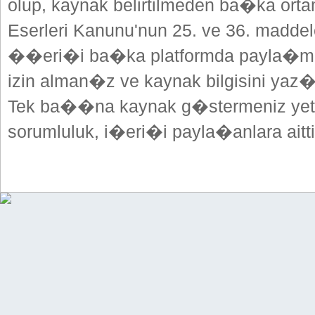
olup, kaynak belirtilmeden ba�ka or
Eserleri Kanunu'nun 25. ve 36. madd
��eri�i ba�ka platformda payla�mak
izin alman�z ve kaynak bilgisini yaz
Tek ba��na kaynak g�stermeniz yeterl
sorumluluk, i�eri�i payla�anlara aitti