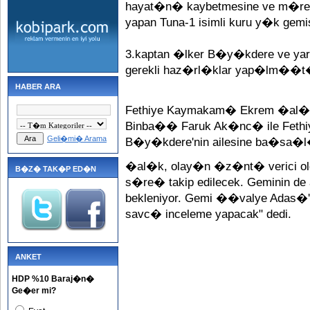
hayat�n� kaybetmesine ve m�ret
yapan Tuna-1 isimli kuru y�k gem
3.kaptan �lker B�y�kdere ve yara
gerekli haz�rl�klar yap�lm��t
HABER ARA
Fethiye Kaymakam� Ekrem �al�
Binba�� Faruk Ak�nc� ile Feth
Geli�mi� Arama
B�y�kdere'nin ailesine ba�sa�l
�al�k, olay�n �z�nt� verici old
B�Z� TAK�P ED�N
s�re� takip edilecek. Geminin de
bekleniyor. Gemi ��valye Adas�
savc� inceleme yapacak" dedi.
ANKET
HDP %10 Baraj�n�
Ge�er mi?