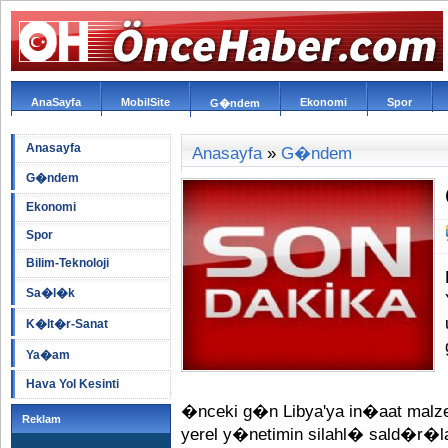
AnaSayfa
MobilSite
Ekonomi
Spor
G�ndem
Anasayfa
Anasayfa
»
G�ndem
G�ndem
Ekonomi
Spor
Bilim-Teknoloji
Sa�l�k
K�lt�r-Sanat
Ya�am
Hava Yol Kesinti
�nceki g�n Libya'ya in�aat mal
Reklam
yerel y�netimin silahl� sald�r�