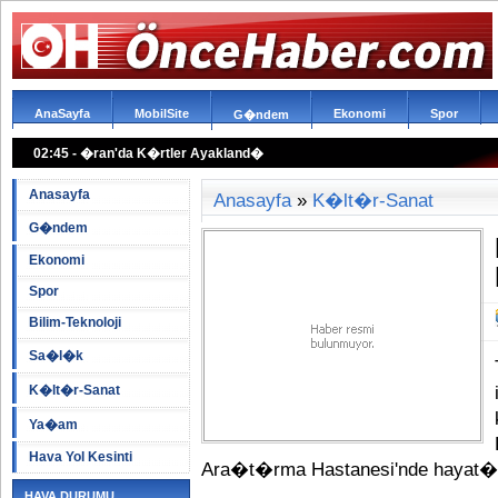
AnaSayfa
MobilSite
Ekonomi
Spor
G�ndem
02:45 - �ran'da K�rtler Ayakland�
Anasayfa
Anasayfa
»
K�lt�r-Sanat
G�ndem
Ekonomi
Spor
Bilim-Teknoloji
Sa�l�k
K�lt�r-Sanat
Ya�am
Hava Yol Kesinti
Ara�t�rma Hastanesi'nde hayat�
HAVA DURUMU