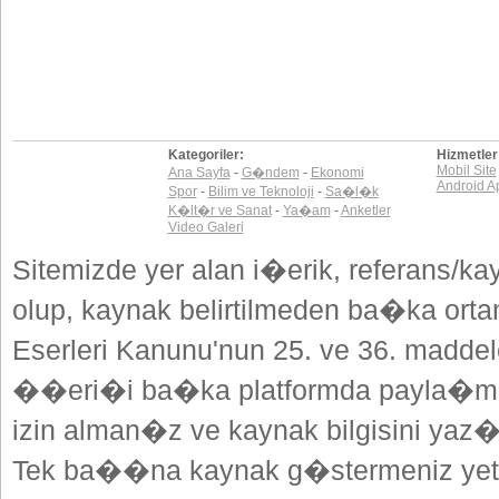
Kategoriler:
Hizmetler
Mobil Site
Ana Sayfa
-
G�ndem
-
Ekonomi
Android A
Spor
-
Bilim ve Teknoloji
-
Sa�l�k
K�lt�r ve Sanat
-
Ya�am
-
Anketler
Video Galeri
Sitemizde yer alan i�erik, referans/ka
olup, kaynak belirtilmeden ba�ka or
Eserleri Kanunu'nun 25. ve 36. madd
��eri�i ba�ka platformda payla�mak
izin alman�z ve kaynak bilgisini yaz
Tek ba��na kaynak g�stermeniz yeterl