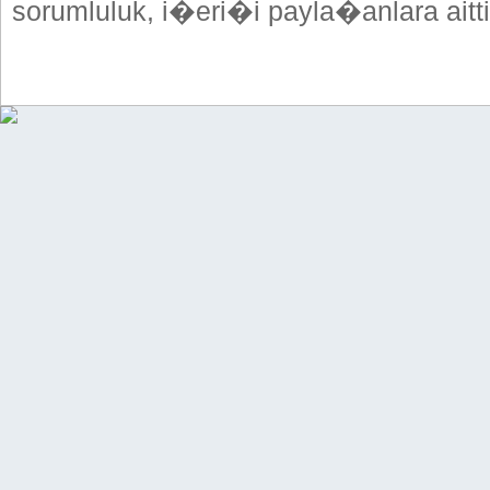
sorumluluk, i�eri�i payla�anlara aitti