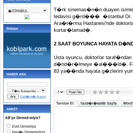
T�rk sinemas�n�n duayen isimler
tedavisi g�rd��� �stanbul Dr. 
Ara�t�rma Hastanesi'nde dokto
Reklam
kurtar�lamad�.
2 SAAT BOYUNCA HAYATA D�
Usta oyuncu, doktorlar taraf�nda
d�nd�r�lmeye �al���ld�. Fak
83 ya��nda hayata g�zlerini yu
HABER ARA
Geli�mi� Arama
Tavsiye Et
Yazd�r�labilir Sayfa
Word'
ANKET
AB'ye Girmeli miyiz?
Evet Girmeliyiz
Hay�r Girmemeliyiz