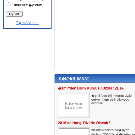
Umursam�yorum
T�m Anketler
K�LT�R-SANAT
�zmir'den Bilim Kurgusu Dizisi : ZETA
�zmir'den bilim-kurgu dizisi
geliyor, hem de Hollywood
destekli...
2018'de Hangi Dizi Ne Olacak?
bizleriekranlara ba�layan
dizilerin 2018'de ak�betleri n