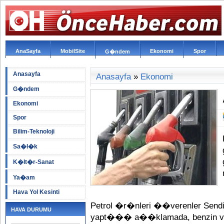
AnaSayfa
MobilSite
Ekonomi
Spor
G�ndem
Anasayfa
Anasayfa
»
Ekonomi
G�ndem
Ekonomi
Spor
Bilim-Teknoloji
Sa�l�k
K�lt�r-Sanat
Ya�am
Hava Yol Kesinti
Petrol �r�nleri ��verenler Sen
HAVA DURUMU
yapt��� a��klamada, benzin ve m