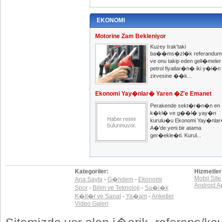
EKONOMI
Motorine Zam Bekleniyor
Kuzey Irak'taki
ba��ms�zl�k referandum
ve onu takip eden geli�meler
petrol fiyatlar�n� iki y�l�n
zirvesine ��k...
Ekonomi Yay�nlar� Yaren �Z'e Emanet
Perakende sekt�r�n�n en
k�kl� ve g��l� yay�n
kurulu�u Ekonomi Yay�nla
A�'de yeni bir atama
ger�ekle�ti. Kurul...
Kategoriler:
Hizmetler
Mobil Site
Ana Sayfa
-
G�ndem
-
Ekonomi
Android A
Spor
-
Bilim ve Teknoloji
-
Sa�l�k
K�lt�r ve Sanat
-
Ya�am
-
Anketler
Video Galeri