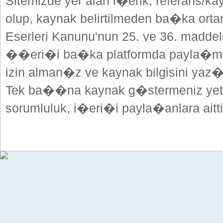
Sitemizde yer alan i�erik, referans/ka
olup, kaynak belirtilmeden ba�ka or
Eserleri Kanunu'nun 25. ve 36. madd
��eri�i ba�ka platformda payla�mak
izin alman�z ve kaynak bilgisini yaz
Tek ba��na kaynak g�stermeniz yeterl
sorumluluk, i�eri�i payla�anlara aitti