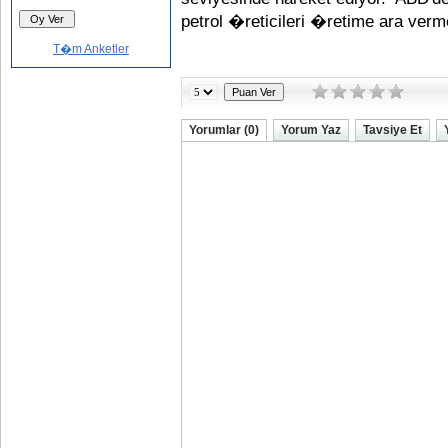
petrol �reticileri �retime ara v
T�m Anketler
Yorumlar (0)
Yorum Yaz
Tavsiye Et