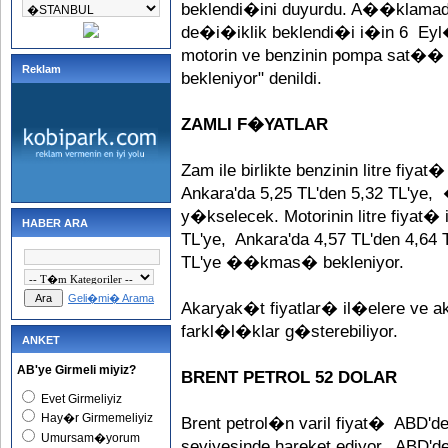
beklendi�ini duyurdu. A��klamad
de�i�iklik beklendi�i i�in 6 Eyl
motorin ve benzinin pompa sat��
Reklam
bekleniyor" denildi.
ZAMLI F�YATLAR
Zam ile birlikte benzinin litre fiya
Ankara'da 5,25 TL'den 5,32 TL'ye, 
y�kselecek. Motorinin litre fiyat�
HABER ARA
TL'ye, Ankara'da 4,57 TL'den 4,64 
TL'ye ��kmas� bekleniyor.
Geli�mi� Arama
Akaryak�t fiyatlar� il�elere ve 
farkl�l�klar g�sterebiliyor.
ANKET
AB'ye Girmeli miyiz?
BRENT PETROL 52 DOLAR
Evet Girmeliyiz
Hay�r Girmemeliyiz
Brent petrol�n varil fiyat� ABD'deki
Umursam�yorum
seviyesinde hareket ediyor. ABD'