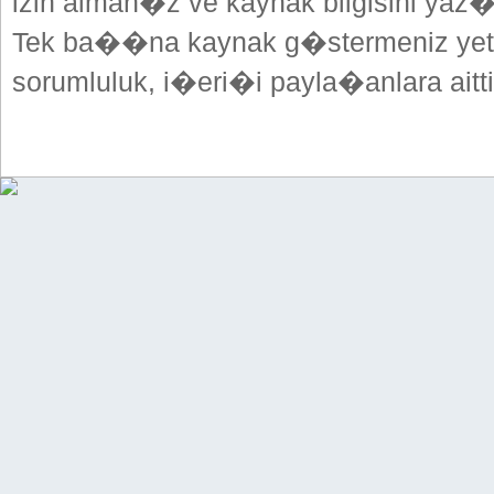
izin alman�z ve kaynak bilgisini yaz
Tek ba��na kaynak g�stermeniz yeterl
sorumluluk, i�eri�i payla�anlara aitti