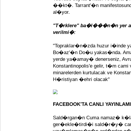
��kt�. Tarrant'�n manifestosunda 
al�yor.
"T�rklere" ba�l���n�n yer a
verilmi�:
"Topraklar�n�zda huzur i�inde ya�
Bo�az'�n Do�u yakas�nda. Ama
yerde ya�amay� denerseniz, Avrup
Konstantinopolis'e gelir, t�m cam
minarelerden kurtulacak ve Konstant
H�ristiyan �ehri olacak"
FACEBOOK'TA CANLI YAYINLAM
Sald�rgan�n Cuma namaz� k�lan
ger�ekle�tirdi�i sald�r�y� can