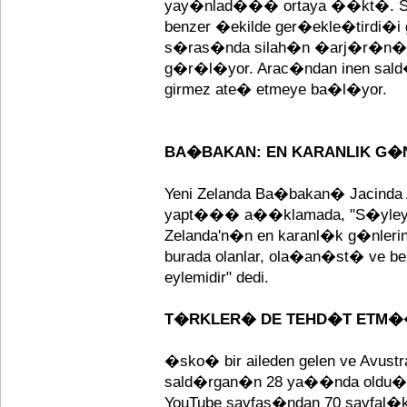
yay�nlad��� ortaya ��kt�. Sa
benzer �ekilde ger�ekle�tirdi�
s�ras�nda silah�n �arj�r�n� b
g�r�l�yor. Arac�ndan inen sald
girmez ate� etmeye ba�l�yor.
BA�BAKAN: EN KARANLIK G
Yeni Zelanda Ba�bakan� Jacinda
yapt��� a��klamada, "S�yleye
Zelanda'n�n en karanl�k g�nle
burada olanlar, ola�an�st� ve b
eylemidir" dedi.
T�RKLER� DE TEHD�T ETM
�sko� bir aileden gelen ve Avustra
sald�rgan�n 28 ya��nda oldu�u t
YouTube sayfas�ndan 70 sayfal�