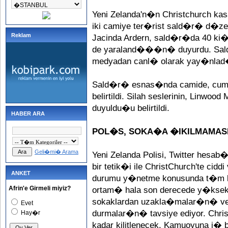
Yeni Zelanda'n�n Christchurch
iki camiye ter�rist sald�r� d�z
Reklam
Jacinda Ardern, sald�r�da 40 ki�
de yaraland���n� duyurdu. Sa
medyadan canl� olarak yay�nl
Sald�r� esnas�nda camide, cum
belirtildi. Silah seslerinin, Linwoo
duyuldu�u belirtildi.
HABER ARA
POL�S, SOKA�A �IKILMAMAS
Geli�mi� Arama
Yeni Zelanda Polisi, Twitter he
bir tetik�i ile ChristChurch'te cid
ANKET
durumu y�netme konusunda t�m kab
Afrin'e Girmeli miyiz?
ortam� hala son derecede y�ksek. 
sokaklardan uzakla�malar�n� ve b
Evet
durmalar�n� tavsiye ediyor. Chris
Hay�r
kadar kilitlenecek. Kamuoyuna i� b