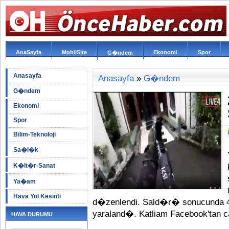
AnaSayfa
MobilSite
Ekonomi
Spor
G�ndem
Anasayfa
Anasayfa
»
G�ndem
G�ndem
Ekonomi
Spor
Bilim-Teknoloji
Sa�l�k
K�lt�r-Sanat
Ya�am
Hava Yol Kesinti
d�zenlendi. Sald�r� sonucunda 49
yaraland�. Katliam Facebook'tan 
HAVA DURUMU