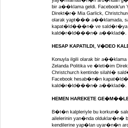
yay�mlamas�n�n ard�ndan g�zle
bir a��klama geldi. Facebook'un Y
Direkt�r� Mia Garlick, Christchurch
olarak yapt��� a��klamada, s
kapat�ld���n� ve sald�r�ya 
kald�r�ld���n� a��klad�.
HESAP KAPATILDI, V�DEO KALD
Konuyla ilgili olarak bir a��klama
Zelanda Politika ve �leti�im Dire
Christchurch kentinde silahl� sa
Facebook hesab�n�n kapat�ld��
kald�r�ld���n� a��klad�.
HEMEN HAREKETE GE�M��L
B�t�n kalpleriyle bu korkun� sa
ailelerinin yan�nda olduklar�n� be
kendilerine yap�lan uyar�n�n a