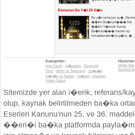
Ramazan Bu Y�l 29 G�n
Bu y�l ramazan ay�, Diyane
��leri Ba�kanl��� Din
��leri Y�ksek Kurulu
Ba�kanl��� kameri ay
hesaplamalar�na g�re, �...
Kategoriler:
Hizmetler
Mobil Site
Ana Sayfa
-
G�ndem
-
Ekonomi
Android A
Spor
-
Bilim ve Teknoloji
-
Sa�l�k
K�lt�r ve Sanat
-
Ya�am
-
Anketler
Video Galeri
Sitemizde yer alan i�erik, referans/ka
olup, kaynak belirtilmeden ba�ka or
Eserleri Kanunu'nun 25. ve 36. madd
��eri�i ba�ka platformda payla�mak