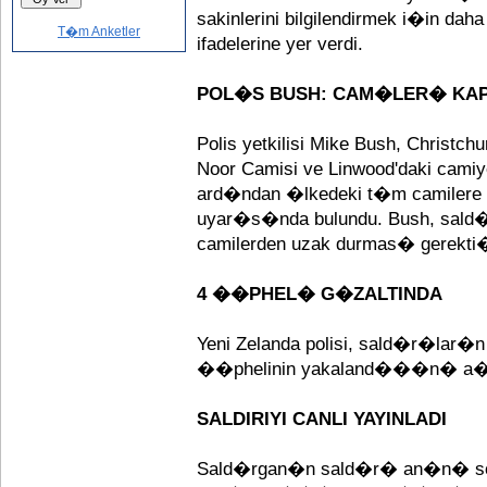
sakinlerini bilgilendirmek i�in d
T�m Anketler
ifadelerine yer verdi.
POL�S BUSH: CAM�LER� KAP
Polis yetkilisi Mike Bush, Christc
Noor Camisi ve Linwood'daki cam
ard�ndan �lkedeki t�m camiler
uyar�s�nda bulundu. Bush, sal
camilerden uzak durmas� gerekti�
4 ��PHEL� G�ZALTINDA
Yeni Zelanda polisi, sald�r�lar�
��phelinin yakaland���n� a
SALDIRIYI CANLI YAYINLADI
Sald�rgan�n sald�r� an�n� sos