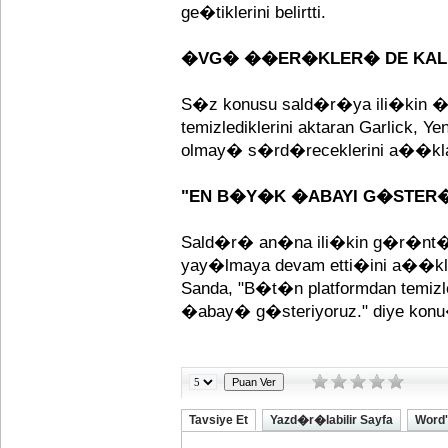
ge�tiklerini belirtti.
�VG� ��ER�KLER� DE KALD
S�z konusu sald�r�ya ili�kin �v
temizlediklerini aktaran Garlick, Y
olmay� s�rd�receklerini a��k
"EN B�Y�K �ABAYI G�STER
Sald�r� an�na ili�kin g�r�nt�n�n
yay�lmaya devam etti�ini a��k
Sanda, "B�t�n platformdan temiz
�abay� g�steriyoruz." diye konu
Tavsiye Et
Yazd�r�labilir Sayfa
Word'