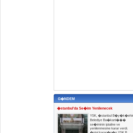
G�NDEM
�stanbul'da Se�im Yenilenecek
YSK, �stanbul B�y�k�ehi
Belediye Ba�kanl���
se�iminin iptaline ve
yenilenmesine karar verdi.
�ptal karar�n�n YSK B...