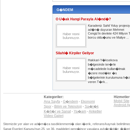
G�NDEM
O U�ak Hangi Parayla Al�nd�?
Karadeniz Sahil Yoluy projesiy
ad�n� duyuran Mehmet
Cengiz'in devlete 424 Milyon 
borcu oldu�unu ve Maliye ...
Silahl� Kirpiler Geliyor
Hakkari-Y�ksekova
b�lgesinde ter�rle
m�cadelede kullan�lmak
�zere mod�ler �s
b�lgelerinin kurulumuna h�z
veren T�rk...
Kategoriler:
Hizmetler
Mobil Site
Ana Sayfa
-
G�ndem
-
Ekonomi
Android A
Spor
-
Bilim ve Teknoloji
-
Sa�l�k
K�lt�r ve Sanat
-
Ya�am
-
Anketler
Video Galeri
Sitemizde yer alan ve ad�m�za tasdiklenmemi� olan i�erik, referans/kaynak belirtilme
Sanat Eserleri Kanunu'nun 25. ve 36. maddeleri gere�ince yasalara ayk�r�d�r. ��eri�