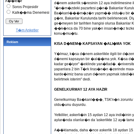
A��kt�r
d�nem askerlik s�resinin 12 aya indirilmesine i
Soros Projesidir
"�n�m�zdeki pazartesi g�n� Bakanlar Kurulu 
Kalk��ma Denemesi
Ba�kanl���m�z�n yapm�� oldu�u bir �a
g�re, Bakanlar Kurulunda tarihi belirlenecek
ge�meyen bir tarihten hangisi olursa Bakanlar K
��k�nca da 70 bine yak�n insan�m�z tezkere
T�m Anketler
konu�mu�tu.
Reklam
KISA D�NEM� KAPSAYAN �ALI�MA YOK
Y�lmaz, k�sa d�nem askerlikle ilgili bir d
d�nemi kapsayan bir �al��ma yok. K�sa d�n
kadar ge�iyor" �eklinde yan�tlad�. �niversit
yapanlara 2 bin T�rk liras�n�n �zerinde maa� 
karde�imiz bana uzun d�nem yapmak istedi�in
belirtmek isterim" dedi.
GENELKURMAY 12 AYA HAZIR
Genelkurmay Ba�kanl���, TSK'n�n zorunlu ta
oldu�unu duyurdu.
Yetkililer, askerli�in 15 aydan 12 aya indi�in
aylar�nda olanlar�n da 'askerlikte 12 ay� t
A��klamada, daha �nce askerlik 18 aydan 15 ay