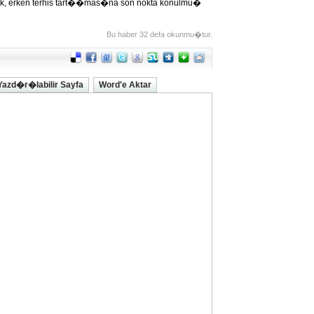
ak, erken terhis tart��mas�na son nokta konulmu�
Bu haber 32 defa okunmu�tur.
Yazd�r�labilir Sayfa
Word'e Aktar