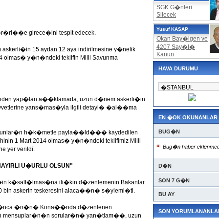
SGK G�nleri
Silecek
Yusuf KASAP
�r�rl��e girece�ini tespit edecek.
Okan Bay�lgen ve
4207 Say�l�
erli�in 15 aydan 12 aya indirilmesine y�nelik
Kanun
 olmas� y�n�ndeki teklifin Milli Savunma
HAVA DURUMU
nden yap�lan a��klamada, uzun d�nem askerli�in
Kuvvetlerine yans�mas�yla ilgili detayl� �al��ma
EN �OK OKUNANLAR
BUG�N
ve bunlar�n h�k�metle payla��ld��� kaydedilen
n 1 Mart 2014 olmas� y�n�ndeki teklifimiz Milli
Bug�n haber eklenmed
 yer verildi.
YIRLI U�URLU OLSUN"
D�N
SON 7 G�N
�in k�salt�lmas�na ili�kin d�zenlemenin Bakanlar
70 bin askerin teskeresini alaca��n� s�ylemi�ti.
BU AY
l���nca �n�n� Kona��nda d�zenlenen
SON YORUMLANANLA
 mensuplar�n�n sorular�n� yan�tlam��, uzun