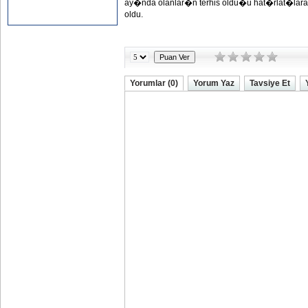
ay�nda olanlar�n terhis oldu�u hat�rlat�lar
oldu.
Yorumlar (0)
Yorum Yaz
Tavsiye Et