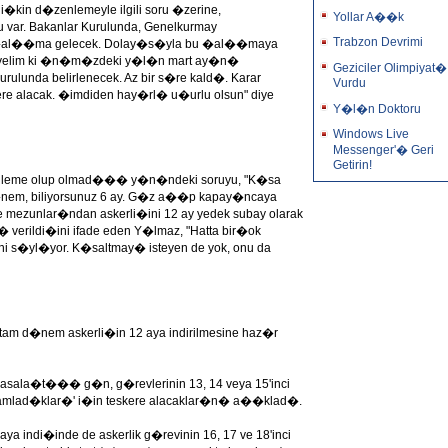
li�kin d�zenlemeyle ilgili soru �zerine,
Yollar A��k
var. Bakanlar Kurulunda, Genelkurmay
Trabzon Devrimi
l��ma gelecek. Dolay�s�yla bu �al��maya
. Diyelim ki �n�m�zdeki y�l�n mart ay�n�
Geziciler Olimpiyat�
urulunda belirlenecek. Az bir s�re kald�. Karar
Vurdu
 alacak. �imdiden hay�rl� u�urlu olsun" diye
Y�l�n Doktoru
Windows Live
Messenger'� Geri
Getirin!
�zenleme olup olmad��� y�n�ndeki soruyu, "K�sa
em, biliyorsunuz 6 ay. G�z a��p kapay�ncaya
e mezunlar�ndan askerli�ini 12 ay yedek subay olarak
verildi�ini ifade eden Y�lmaz, "Hatta bir�ok
i s�yl�yor. K�saltmay� isteyen de yok, onu da
m d�nem askerli�in 12 aya indirilmesine haz�r
in yasala�t��� g�n, g�revlerinin 13, 14 veya 15'inci
amamlad�klar�' i�in teskere alacaklar�n� a��klad�.
a indi�inde de askerlik g�revinin 16, 17 ve 18'inci