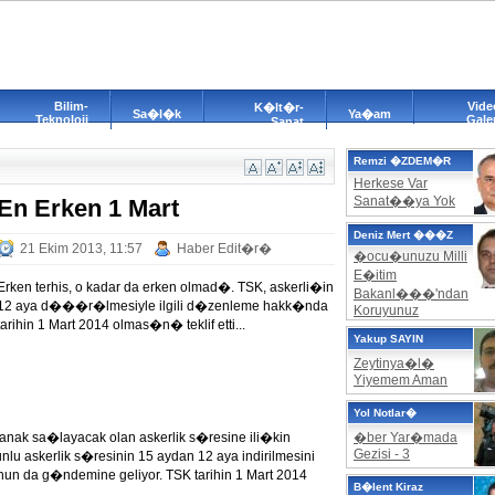
Bilim-
Vide
K�lt�r-
Sa�l�k
Ya�am
Teknoloji
Galer
Sanat
Remzi �ZDEM�R
Herkese Var
Sanat��ya Yok
En Erken 1 Mart
Deniz Mert ���Z
21 Ekim 2013, 11:57
Haber Edit�r�
�ocu�unuzu Milli
E�itim
Erken terhis, o kadar da erken olmad�. TSK, askerli�in
Bakanl���'ndan
12 aya d���r�lmesiyle ilgili d�zenleme hakk�nda
Koruyunuz
tarihin 1 Mart 2014 olmas�n� teklif etti...
Yakup SAYIN
Zeytinya�l�
Yiyemem Aman
Yol Notlar�
olanak sa�layacak olan askerlik s�resine ili�kin
�ber Yar�mada
Gezisi - 3
lu askerlik s�resinin 15 aydan 12 aya indirilmesini
 da g�ndemine geliyor. TSK tarihin 1 Mart 2014
B�lent Kiraz