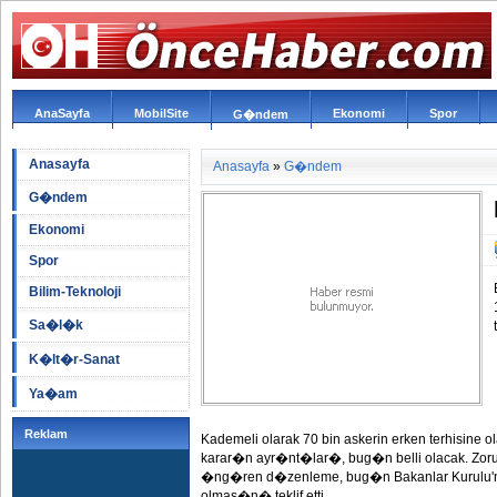
AnaSayfa
MobilSite
Ekonomi
Spor
G�ndem
Anasayfa
Anasayfa
»
G�ndem
G�ndem
Ekonomi
Spor
Bilim-Teknoloji
Sa�l�k
K�lt�r-Sanat
Ya�am
Reklam
Kademeli olarak 70 bin askerin erken terhisine 
karar�n ayr�nt�lar�, bug�n belli olacak. Zorun
�ng�ren d�zenleme, bug�n Bakanlar Kurulu'nun
olmas�n� teklif etti.