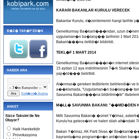
KARARI BAKANLAR KURULU VERECEK
Bakanlar Kurulu, d�zenlemenin hangi tarihte y
B�Z� TAK�P ED�N
Genelkurmay Ba�kanl���ndan, uzun d�nem ask
uygulaman�n ba�lang�� tarihinin 1 Mart 2014
Bakanl���na iletildi�i bildirildi.
TEKL�F 1 MART 2014
Genelkurmay Ba�kanl���n�n internet sitesi
15 aydan 12 aya indirilmesinin T�rk Silahl� 
HABER ARA
yap�ld��� belirtildi.
Al�nmas� gereken tedbirlerin belirlendi�i 
a��klamada, "Uygulaman�n ba�lang�� tarihini
Geli�mi� Arama
Savunma Bakanl���na bildirilmi�tir" ifadelerine
M�LL� SAVUNMA BAKANI: "��MD�DEN HA
ANKET
Sizce Taksim'de Ne
Milli Savunma Bakan� �smet Y�lmaz, askerli
Oluyor?
Kurulu'na gelece�ini ve halen silah alt�ndaki 
Halk Hareketidir
Bakan Y�lmaz, AK Parti Sivas �l Ba�kan
Provokasyona
bayramla�ma program�n�n ard�ndan bas�n