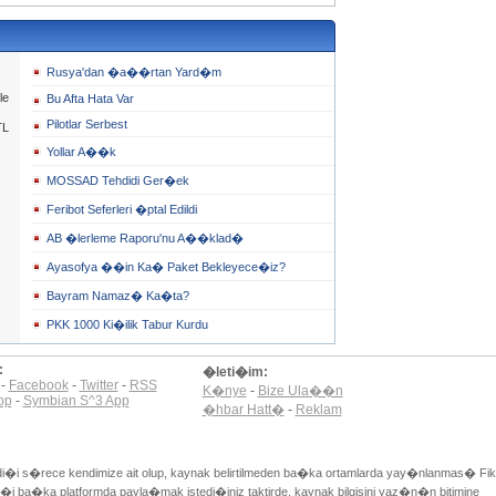
Rusya'dan �a��rtan Yard�m
le
Bu Afta Hata Var
Pilotlar Serbest
TL
Yollar A��k
MOSSAD Tehdidi Ger�ek
Feribot Seferleri �ptal Edildi
AB �lerleme Raporu'nu A��klad�
Ayasofya ��in Ka� Paket Bekleyece�iz?
Bayram Namaz� Ka�ta?
PKK 1000 Ki�ilik Tabur Kurdu
:
�leti�im:
-
Facebook
-
Twitter
-
RSS
K�nye
-
Bize Ula��n
pp
-
Symbian S^3 App
�hbar Hatt�
-
Reklam
di�i s�rece kendimize ait olup, kaynak belirtilmeden ba�ka ortamlarda yay�nlanmas� Fik
i ba�ka platformda payla�mak istedi�iniz taktirde, kaynak bilgisini yaz�n�n bitimine