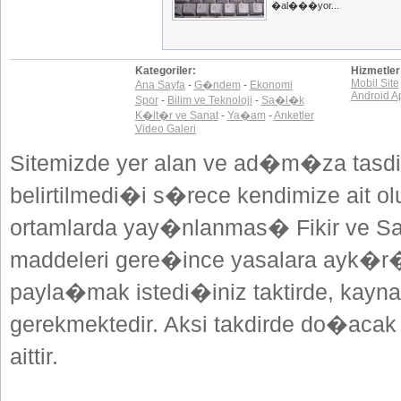
�al���yor...
Kategoriler:
Hizmetler
Mobil Site
Ana Sayfa
-
G�ndem
-
Ekonomi
Android A
Spor
-
Bilim ve Teknoloji
-
Sa�l�k
K�lt�r ve Sanat
-
Ya�am
-
Anketler
Video Galeri
Sitemizde yer alan ve ad�m�za tasdi
belirtilmedi�i s�rece kendimize ait o
ortamlarda yay�nlanmas� Fikir ve San
maddeleri gere�ince yasalara ayk�
payla�mak istedi�iniz taktirde, kayna
gerekmektedir. Aksi takdirde do�acak
aittir.