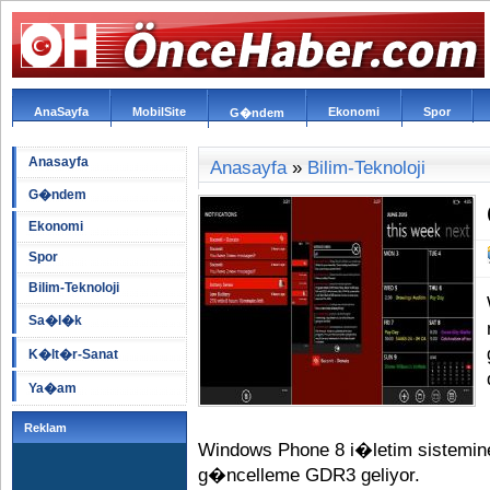
AnaSayfa
MobilSite
Ekonomi
Spor
G�ndem
Anasayfa
Anasayfa
»
Bilim-Teknoloji
G�ndem
Ekonomi
Spor
Bilim-Teknoloji
Sa�l�k
K�lt�r-Sanat
Ya�am
Reklam
Windows Phone 8 i�letim siste
g�ncelleme GDR3 geliyor.