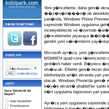
Yeni g�ncelleme, daha geni� ekra
��z�n�rl���n� de destekleyece
yan�nda, Windows Phone Preview
sayesinde Windows uygulama geli�
B�Z� TAK�P ED�N
inceleyebilecek ve �zerinde �al
g�ncellemeler piyasaya ��kt��
gerekli yeni s�r�mlerini yay�n
Microsoft ayr�ca, yeni g�ncelle
HABER ARA
MSM8974 quad-core i�lemcisinin d
girdi�ini haber verdi. B�ylece �re
olu�acak. Elbette geni� ekran de
Geli�mi� Arama
telefonlarda art�k ekranda yan
olacak. Windows Phone'da geni�
ANKET
b�y�k ekranl� phablet'ler sank
Sizce Taksim'de Ne
d�rt uygulama logosunun yan yana g
Oluyor?
Halk Hareketidir
Ayr�ca yeni uygulama sayesinde a
Provokasyona
bildirimlere kullan�c�n�n se�ti�