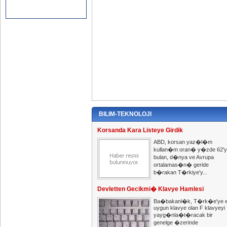
BILIM-TEKNOLOJI
Korsanda Kara Listeye Girdik
ABD, korsan yaz�l�m
kullan�m oran� y�zde 62'y
bulan, d�nya ve Avrupa
ortalamas�n� geride
b�rakan T�rkiye'y...
Devletten Gecikmi� Klavye Hamlesi
Ba�bakanl�k, T�rk�e'ye 
uygun klavye olan F klavyeyi
yayg�nla�t�racak bir
genelge �zerinde