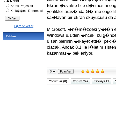
A��kt�r
Ekran �evrilse bile d�nmesini eng
Soros Projesidir
Kalk��ma Denemesi
yenlikler aras�nda.G�rme engelli
sa�layan bir ekran okuyucusu da 
T�m Anketler
Microsoft, �n�m�zdeki y�l�n 
Windows 8.1'den �nceki bu g�nc
Reklam
8 sahiplerinin �ikayet etti�i pe
olacak. Ancak 8.1 ile i�letim sis
kazanmas� bekleniyor.
Yorumlar (0)
Yorum Yaz
Tavsiye Et