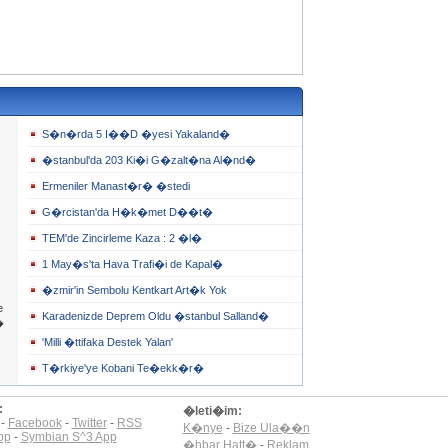
S�n�rda 5 I��D �yesi Yakaland�
�stanbul'da 203 Ki�i G�zalt�na Al�nd�
Ermeniler Manast�r� �stedi
G�rcistan'da H�k�met D��t�
TEM'de Zincirleme Kaza : 2 �l�
1 May�s'ta Hava Trafi�i de Kapal�
�zmir'in Sembolu Kentkart Art�k Yok
e
Karadenizde Deprem Oldu �stanbul Salland�
�
'Milli �ttifaka Destek Yalan'
T�rkiye'ye Kobani Te�ekk�r�
:
�leti�im:
-
Facebook
-
Twitter
-
RSS
K�nye
-
Bize Ula��n
pp
-
Symbian S^3 App
�hbar Hatt�
-
Reklam