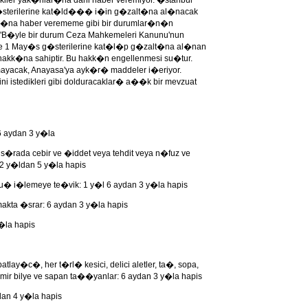
kiler yak�nlar�na dahi haber veremiyor. �stanbul
sterilerine kat�ld��� i�in g�zalt�na al�nacak
ar�na haber verememe gibi bir durumlar�n�n
"B�yle bir durum Ceza Mahkemeleri Kanunu'nun
e 1 May�s g�sterilerine kat�l�p g�zalt�na al�nan
akk�na sahiptir. Bu hakk�n engellenmesi su�tur.
mayacak, Anayasa'ya ayk�r� maddeler i�eriyor.
ni istedikleri gibi dolduracaklar� a��k bir mevzuat
6 aydan 3 y�la
 s�rada cebir ve �iddet veya tehdit veya n�fuz ve
: 2 y�ldan 5 y�la hapis
� i�lemeye te�vik: 1 y�l 6 aydan 3 y�la hapis
kta �srar: 6 aydan 3 y�la hapis
y�la hapis
atlay�c�, her t�rl� kesici, delici aletler, ta�, sopa,
demir bilye ve sapan ta��yanlar: 6 aydan 3 y�la hapis
an 4 y�la hapis