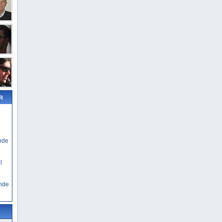
R
nde
l
nde