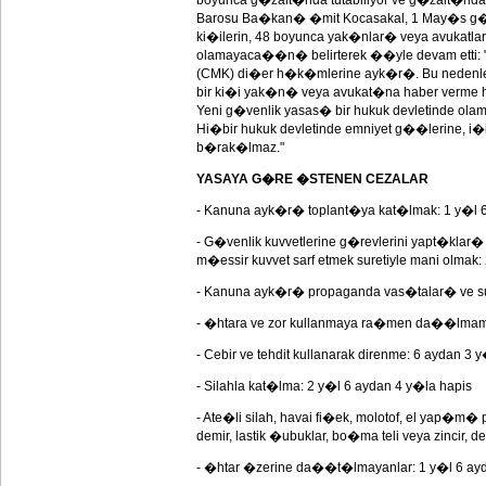
boyunca g�zalt�nda tutabiliyor ve g�zalt�nda
Barosu Ba�kan� �mit Kocasakal, 1 May�s g�
ki�ilerin, 48 boyunca yak�nlar� veya avukatl
olamayaca��n� belirterek ��yle devam etti: 
(CMK) di�er h�k�mlerine ayk�r�. Bu nedenl
bir ki�i yak�n� veya avukat�na haber verme h
Yeni g�venlik yasas� bir hukuk devletinde ola
Hi�bir hukuk devletinde emniyet g��lerine, i�i
b�rak�lmaz."
YASAYA G�RE �STENEN CEZALAR
- Kanuna ayk�r� toplant�ya kat�lmak: 1 y�l 
- G�venlik kuvvetlerine g�revlerini yapt�klar�
m�essir kuvvet sarf etmek suretiyle mani olmak
- Kanuna ayk�r� propaganda vas�talar� ve su
- �htara ve zor kullanmaya ra�men da��lmama
- Cebir ve tehdit kullanarak direnme: 6 aydan 3 
- Silahla kat�lma: 2 y�l 6 aydan 4 y�la hapis
- Ate�li silah, havai fi�ek, molotof, el yap�m� p
demir, lastik �ubuklar, bo�ma teli veya zincir, 
- �htar �zerine da��t�lmayanlar: 1 y�l 6 ayd