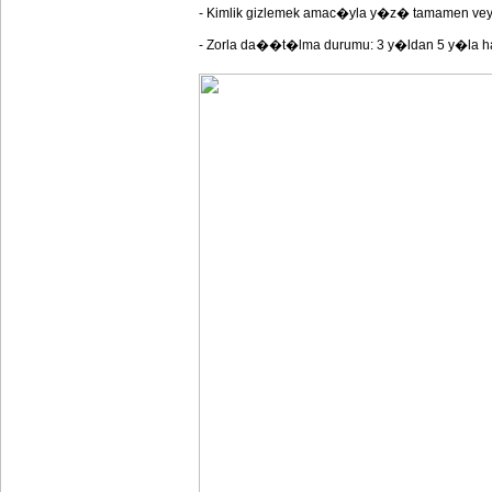
- Kimlik gizlemek amac�yla y�z� tamamen vey
- Zorla da��t�lma durumu: 3 y�ldan 5 y�la h