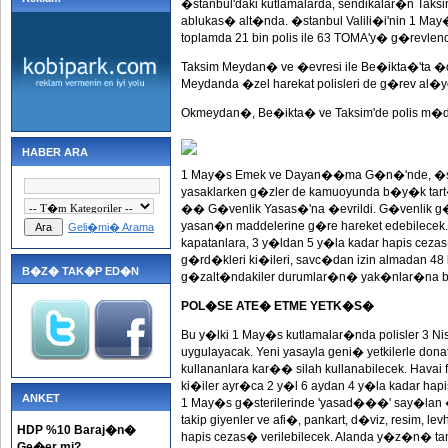
�stanbul'daki kutlamalarda, sendikalar�n Ta
ablukas� alt�nda. �stanbul Valili�i'nin 1 
toplamda 21 bin polis ile 63 TOMA'y� g�revlendir
Taksim Meydan� ve �evresi ile Be�ikta�'ta �ok
Meydanda �zel harekat polisleri de g�rev al�y
Okmeydan�, Be�ikta� ve Taksim'de polis m�
HABER ARA
1 May�s Emek ve Dayan��ma G�n�'nde, �sta
yasaklarken g�zler de kamuoyunda b�y�k tar
�� G�venlik Yasas�'na �evrildi. G�venlik g��l
yasan�n maddelerine g�re hareket edebilec
Geli�mi� Arama
kapatanlara, 3 y�ldan 5 y�la kadar hapis c
g�rd�kleri ki�ileri, savc�dan izin almadan 48 
B�Z� TAK�P ED�N
g�zalt�ndakiler durumlar�n� yak�nlar�na bi
POL�SE ATE� ETME YETK�S�
Bu y�lki 1 May�s kutlamalar�nda polisler 3 
uygulayacak. Yeni yasayla geni� yetkilerle dona
kullananlara kar�� silah kullanabilecek. Hava
ki�iler ayr�ca 2 y�l 6 aydan 4 y�la kadar ha
ANKET
1 May�s g�sterilerinde 'yasad���' say�lan �r
takip giyenler ve afi�, pankart, d�viz, resim, 
HDP %10 Baraj�n�
hapis cezas� verilebilecek. Alanda y�z�n� t
Ge�er mi?