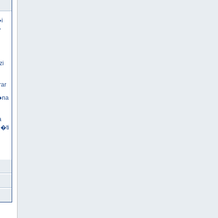
i
�
zi
rar
�na
a
e�ti