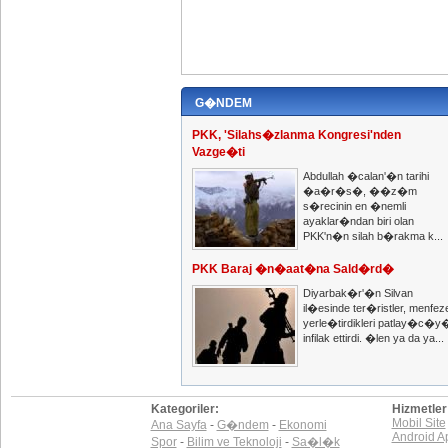
G�NDEM
PKK, 'Silahs�zlanma Kongresi'nden
Vazge�ti
Abdullah �calan'�n tarihi
�a�r�s�, ��z�m
s�recinin en �nemli
ayaklar�ndan biri olan
PKK'n�n silah b�rakma k...
PKK Baraj �n�aat�na Sald�rd�
Diyarbak�r'�n Silvan
il�esinde ter�ristler, menfez
yerle�tirdikleri patlay�c�y
infilak ettirdi. �len ya da ya...
Kategoriler:
Hizmetler
Mobil Site
Ana Sayfa
-
G�ndem
-
Ekonomi
Android A
Spor
-
Bilim ve Teknoloji
-
Sa�l�k