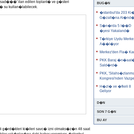
'yasad���' ilan edilen toplant� ve g�steri
BUG�N
su kullan�labilecek.
�stanbul'da 203 Ki�
G�zalt�na Al�nd
S�n�rda 5 I��D
�yesi Yakaland�
T�rkiye Uydu Merke
A��l�yor
Merkez'den Fla� Ka
PKK Baraj �n�aat
Sald�rd�
PKK, 'Silahs�zlanm
Kongresi'nden Vazg
H�zl� ve �fkeli 8
Geliyor
D�N
SON 7 G�N
BU AY
g�rd�kleri ki�ileri savc� izni olmaks�z�n 48 saat