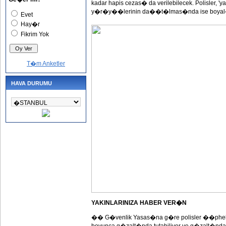
kadar hapis cezas� da verilebilecek. Polisler, 
y�r�y��lerinin da��t�lmas�nda ise boyal� 
Evet
Hay�r
Fikrim Yok
T�m Anketler
HAVA DURUMU
YAKINLARINIZA HABER VER�N
�� G�venlik Yasas�na g�re polisler ��pheli 