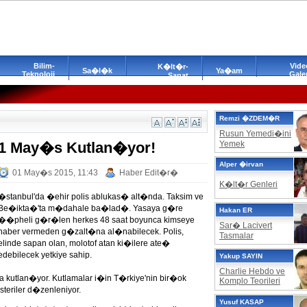
Bilim-
Vide
K�lt�r-
Sa�l�k
Ya�am
Teknoloji
Galer
Sanat
Remzi �ZDEM�R
Rusun Yemedi�ini
1 May�s Kutlan�yor!
Yemek
Alper �irvan
01 May�s 2015, 11:43
Haber Edit�r�
K�lt�r Genleri
�stanbul'da �ehir polis ablukas� alt�nda. Taksim ve
Be�ikta�'ta m�dahale ba�lad�. Yasaya g�re
Hakan ER
��pheli g�r�len herkes 48 saat boyunca kimseye
Sar� Lacivert
haber vermeden g�zalt�na al�nabilecek. Polis,
Tasmalar
elinde sapan olan, molotof atan ki�ilere ate�
edebilecek yetkiye sahip.
Yakup SAYIN
Charlie Hebdo ve
tlan�yor. Kutlamalar i�in T�rkiye'nin bir�ok
Komplo Teorileri
teriler d�zenleniyor.
Yusuf KASAP