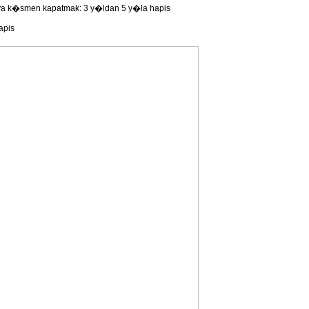
a k�smen kapatmak: 3 y�ldan 5 y�la hapis
apis