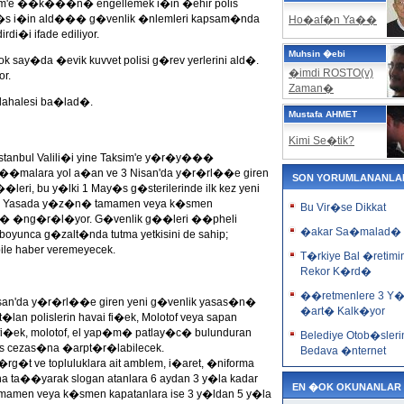
ksim'e ��k���n� engellemek i�in �ehir polis
May�s i�in ald��� g�venlik �nlemleri kapsam�nda
Ho�af�n Ya��
di�i ifade ediliyor.
Muhsin �ebi
 say�da �evik kuvvet polisi g�rev yerlerini ald�.
�imdi ROSTO(v)
or.
Zaman�
dahalesi ba�lad�.
Mustafa AHMET
Kimi Se�tik?
nbul Valili�i yine Taksim'e y�r�y���
t��malara yol a�an ve 3 Nisan'da y�r�rl��e giren
SON YORUMLANANLA
eri, bu y�lki 1 May�s g�sterilerinde ilk kez yeni
ek. Yasada y�z�n� tamamen veya k�smen
Bu Vir�se Dikkat
ezas� �ng�r�l�yor. G�venlik g��leri ��pheli
�akar Sa�malad�
boyunca g�zalt�nda tutma yetkisini de sahip;
le haber veremeyecek.
T�rkiye Bal �retimi
Rekor K�rd�
��retmenlere 3 Y�
Nisan'da y�r�rl��e giren yeni g�venlik yasas�n�
�art� Kalk�yor
t�lan polislerin havai fi�ek, Molotof veya sapan
i fi�ek, molotof, el yap�m� patlay�c� bulunduran
Belediye Otob�sleri
pis cezas�na �arpt�r�labilecek.
Bedava �nternet
g�t ve topluluklara ait amblem, i�aret, �niforma
levha ta��yarak slogan atanlara 6 aydan 3 y�la kadar
EN �OK OKUNANLAR
amamen veya k�smen kapatanlara ise 3 y�ldan 5 y�la