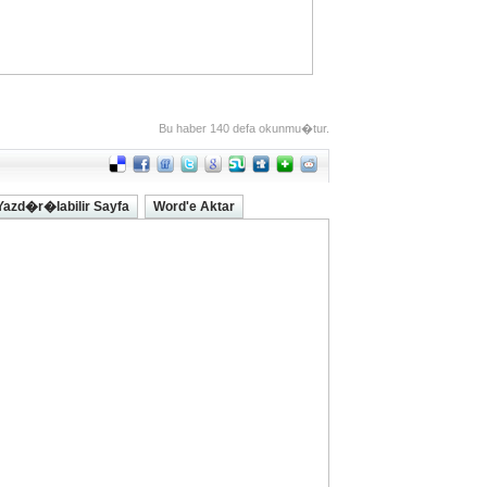
Bu haber 140 defa okunmu�tur.
Yazd�r�labilir Sayfa
Word'e Aktar