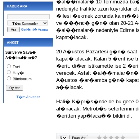
�al��malar� 10 Temmuzda ba
HABER ARA
nedeniyle trafikte uzun kuyruklar 
�ilesi �ekmek zorunda kalm��t�.
ve ���nc� g�n� olan 20-21 A�us
�al��malar� nedeniyle Edirne ist
Geli�mi� Arama
kapat�lacak.
ANKET
20 A�ustos Pazartesi g�n� saat 00
Suriye'ye Sava�
A��lmal� m�?
kapal� olacak. Kalan 5 �erit ise 
�erit, di�er istikamette ise 2 �er
Evet
verecek. Asfalt �al��malar�n�
Hay�r
Bilmiyorum
A�ustos �ar�amba g�n� kapat�la
a��lacak.
T�m Anketler
Hali� K�pr�s�nde de bu gece 0
al�nacak. Metrob�s seferlerini
�eritten yap�laca�� bildirildi.