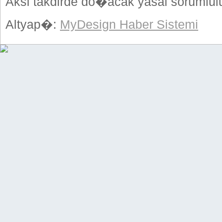
Aksi takdirde do�acak yasal sorumlulu
Altyap�:
MyDesign Haber Sistemi