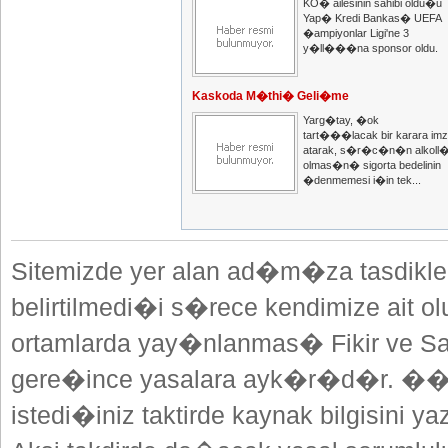
KO� ailesinin sahibi oldu�u
Yap� Kredi Bankas� UEFA
�ampiyonlar Ligi'ne 3
y�ll���na sponsor oldu.
Kaskoda M�thi� Geli�me
Yarg�tay, �ok
tart���lacak bir karara im
atarak, s�r�c�n�n alkoll
olmas�n� sigorta bedelinin
�denmemesi i�in tek...
Sitemizde yer alan ad�m�za tasdikle
belirtilmedi�i s�rece kendimize ait o
ortamlarda yay�nlanmas� Fikir ve Sa
gere�ince yasalara ayk�r�d�r. ��
istedi�iniz taktirde kaynak bilgisini