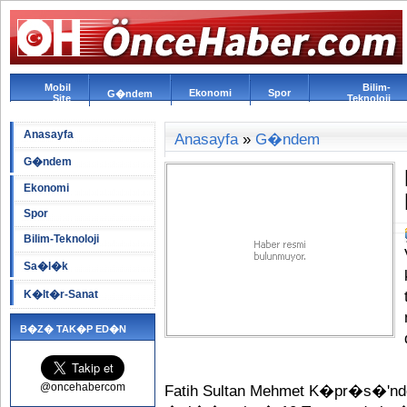
Mobil
Bilim-
Ekonomi
Spor
G�ndem
Site
Teknoloji
Anasayfa
Anasayfa
»
G�ndem
G�ndem
Ekonomi
Spor
Bilim-Teknoloji
Sa�l�k
K�lt�r-Sanat
B�Z� TAK�P ED�N
@oncehabercom
Fatih Sultan Mehmet K�pr�s�'n