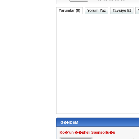
Yorumlar (0)
Yorum Yaz
Tavsiye Et
G�NDEM
Ko�'un ��pheli Sponsorlu�u