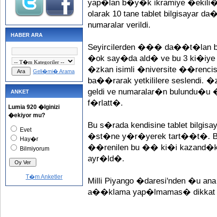
yap�lan b�y�k ikramiye �ekili�i
olarak 10 tane tablet bilgisayar da
numaralar verildi.
HABER ARA
Seyircilerden ��� da��t�lan b
�ok say�da ald� ve bu 3 ki�iye 
�zkan isimli �niversite ��rencisi
Geli�mi� Arama
ba��rarak yetkililere seslendi. �z
geldi ve numaralar�n bulundu�u
ANKET
f�rlatt�.
Lumia 920 �lginizi
�ekiyor mu?
Bu s�rada kendisine tablet bilgi
Evet
�st�ne y�r�yerek tart��t�. Bi
Hay�r
��renilen bu �� ki�i kazand�klar
Bilmiyorum
ayr�ld�.
T�m Anketler
Milli Piyango �daresi'nden �u ana 
a��klama yap�lmamas� dikkat 