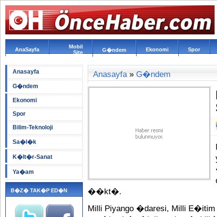
Mobil
AnaSayfa
Ekonomi
Spor
G�ndem
Site
Anasayfa
Anasayfa
»
G�ndem
G�ndem
Ekonomi
Spor
Bilim-Teknoloji
Sa�l�k
K�lt�r-Sanat
Ya�am
��kt�.
B�Z� TAK�P ED�N
Milli Piyango �daresi, Milli E�i