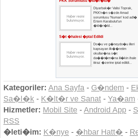
PKK Sorumlusu �ld�r�ld�
Diyarbak�r Valisi Toprak,
PKK'n�n s�zde Amad
sorumlusu 'Numan' kod adl�
Ertem Karabulut'un
�ld�r�ld...
S�t �halesi �ptal Edildi
Do�u ve g�neydo�u illeri
kapsayan ilk��retim
okullar�na s�t
da��t�m�na ili�kin ihale
itiraz �zerine iptal edildi...
Kategoriler:
Ana Sayfa
-
G�ndem
-
E
Sa�l�k
-
K�lt�r ve Sanat
-
Ya�am
Hizmetler:
Mobil Site
-
Android App
-
S
RSS
�leti�im:
K�nye
-
�hbar Hatt�
-
R