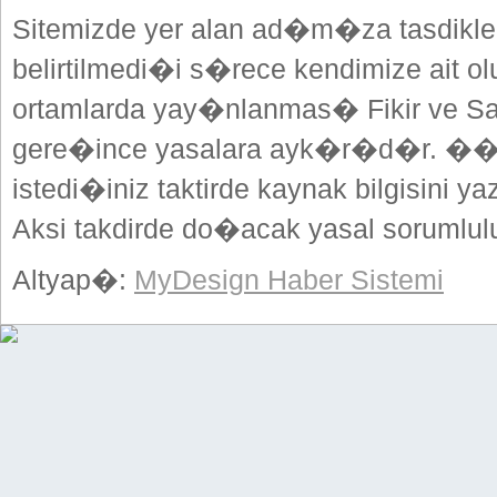
Sitemizde yer alan ad�m�za tasdikle
belirtilmedi�i s�rece kendimize ait o
ortamlarda yay�nlanmas� Fikir ve Sa
gere�ince yasalara ayk�r�d�r. ��
istedi�iniz taktirde kaynak bilgisini
Aksi takdirde do�acak yasal sorumlulu
Altyap�:
MyDesign Haber Sistemi