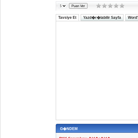
Tavsiye Et
Yazd�r�labilir Sayfa
Word'
G�NDEM