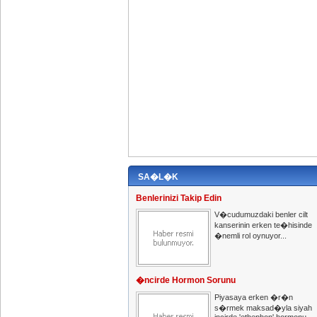
SA�L�K
Benlerinizi Takip Edin
V�cudumuzdaki benler cilt
kanserinin erken te�hisinde
�nemli rol oynuyor...
�ncirde Hormon Sorunu
Piyasaya erken �r�n
s�rmek maksad�yla siyah