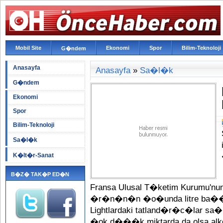
Mobil Site
Ekonomi
Spor
Bilim-Teknoloji
G�ndem
Anasayfa
Anasayfa
»
Sa�l�k
G�ndem
Ekonomi
Spor
Bilim-Teknoloji
Sa�l�k
K�lt�r-Sanat
B�Z� TAK�P ED�N
Fransa Ulusal T�ketim Kurumu'n
�r�n�n�n �o�unda litre ba��n
Lightlardaki tatland�r�c�lar sa
�ok d���k miktarda da olsa alko