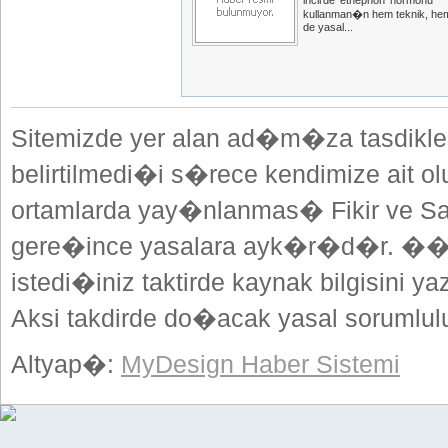
incirde 'ethephon' hormonu
kullanman�n hem teknik, he
de yasal...
Sitemizde yer alan ad�m�za tasdikle
belirtilmedi�i s�rece kendimize ait o
ortamlarda yay�nlanmas� Fikir ve Sa
gere�ince yasalara ayk�r�d�r. ��
istedi�iniz taktirde kaynak bilgisini
Aksi takdirde do�acak yasal sorumlulu
Altyap�:
MyDesign Haber Sistemi