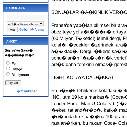
HABER ARA
SONU�LAR �A�KINLIK VER�
Fransa'da yap�lan bilimsel bir a
Geli�mi� Arama
obeziteye yol a�t���n� ortaya k
(60 Milyon T�ketici) isimli dergi,
ANKET
kolal� i�ecekler �zerindeki a
Suriye'ye Sava�
a��klad�. Dergi, �lkede sa�l
A��lmal� m�?
sonu�lar�n "�a�k�nl�k verici" 
Evet
art�k daha temkinli olmas� gerek
Hay�r
Bilmiyorum
LIGHT KOLAYA DA D�KKAT
En b�y�k tehlikenin koladaki �eker
T�m Anketler
INC, tam 19 kola markas� (Coca-Co
Leader Price, Man U-Cola, v.b.)
�eker, tatland�r�c�, katk� maddel
�o�unda litre ba��na 100 gramda
rastlan�rken, bu rakam Coca- Cola'