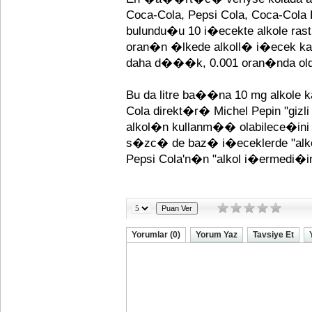
Coca-Cola, Pepsi Cola, Coca-Cola 
bulundu�u 10 i�ecekte alkole ra
oran�n �lkede alkoll� i�ecek ka
daha d���k, 0.001 oran�nda oldu
Bu da litre ba��na 10 mg alkole 
Cola direkt�r� Michel Pepin "gi
alkol�n kullanm�� olabilece�ini 
s�zc� de baz� i�eceklerde "alkol
Pepsi Cola'n�n "alkol i�ermedi�in
Yorumlar (0)
Yorum Yaz
Tavsiye Et