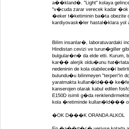
a��kland�. "Light" kolaya geli
"v�cuda zarar verecek kadar �ok o
�eker t�ketiminin ba�ta obezite 
kardiyovask�ler hastal�klara y
Bilim insanlar�, laboratuvardaki 
Hindistan cevizi ve turun�giller gi
bulgular�n� da elde etti. Kurum, 
kar�� alerjik oldu�unu hat�rlatara
nedeninin de kola olabilece�i beli
bulundu�u bilinmeyen "terpen"in 
yaratmakta kullan�ld��� ke�fedild
kanserojen olarak kabul edilen fos
E150D isimli g�da renklendirmek
kola �retiminde kullan�ld��� 
�OK D���K ORANDA ALKOL
En �a��rt�c� veriyse kolada alk