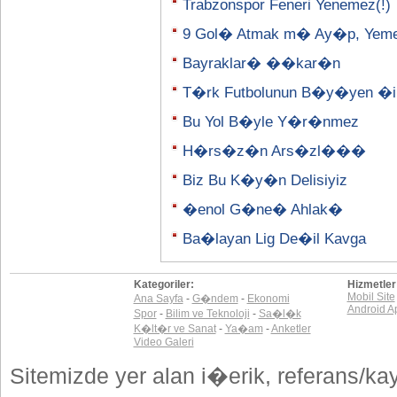
Trabzonspor Feneri Yenemez(!)
9 Gol� Atmak m� Ay�p, Yeme
Bayraklar� ��kar�n
T�rk Futbolunun B�y�yen �ir
Bu Yol B�yle Y�r�nmez
H�rs�z�n Ars�zl���
Biz Bu K�y�n Delisiyiz
�enol G�ne� Ahlak�
Ba�layan Lig De�il Kavga
Kategoriler:
Hizmetler
Mobil Site
Ana Sayfa
-
G�ndem
-
Ekonomi
Android A
Spor
-
Bilim ve Teknoloji
-
Sa�l�k
K�lt�r ve Sanat
-
Ya�am
-
Anketler
Video Galeri
Sitemizde yer alan i�erik, referans/ka