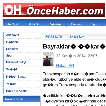
AnaSayfa
MobilSite
Ekonomi
Spor
G�ndem
Anasayfa
Anasayfa
»
Hakan ER
G�ndem
Bayraklar� ��kar�
Ekonomi
23 Kas�m 2014, 23:05
Spor
Bilim-Teknoloji
Hakan ER
Sa�l�k
Trabzonspor'un d�n ak�am Gal
K�lt�r-Sanat
oldu�u futbol ve elde etmi� oldu�
Ya�am
ge�iren Trabzonsporlu taraftarl
Hava Yol Kesinti
�zellikle kar��la�man�n ard�n
HAVA DURUMU
T�rkiye'nin bir�ok �ehrinde gece