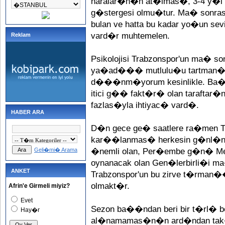
naralar�n�n at�lmas�, 3-4 y�l �
g�stergesi olmu�tur. Ma� sonra
bulan ve hatta bu kadar yo�un se
vard�r muhtemelen.
Reklam
Psikolojisi Trabzonspor'un ma� so
ya�ad��� mutlulu�u tartman�n �
d���nm�yorum kesinlikle. Ba�t
itici g�� fakt�r� olan taraftar�n
fazlas�yla ihtiyac� vard�.
HABER ARA
D�n gece ge� saatlere ra�men Tr
kar��lanmas� herkesin g�nl�n
Geli�mi� Arama
�nemli olan, Per�embe g�n� Met
oynanacak olan Gen�lerbirli�i ma
ANKET
Trabzonspor'un bu zirve t�rma
olmakt�r.
Afrin'e Girmeli miyiz?
Evet
Sezon ba��ndan beri bir t�rl� bekl
Hay�r
al�namamas�n�n ard�ndan tak