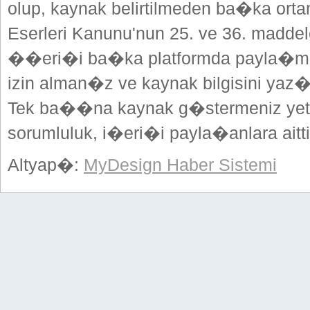
olup, kaynak belirtilmeden ba�ka or
Eserleri Kanunu'nun 25. ve 36. madd
��eri�i ba�ka platformda payla�mak
izin alman�z ve kaynak bilgisini yaz
Tek ba��na kaynak g�stermeniz yeterl
sorumluluk, i�eri�i payla�anlara aitti
Altyap�:
MyDesign Haber Sistemi