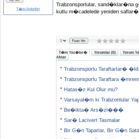
Trabzonsporlular, sand�klar�na g
T�m Anketler
kutlu m�cadelede yeniden safla
T�m Yaz�lar�
Yorumlar (0)
Yorum Y
Aktar
Trabzonsporlu Taraftarlar� �l
Trabzonsporlu Taraftara �mre
Hatas�z Kul Olur mu?
Varsayal�m ki Trabzonlular Ya
Be�ikta� Ars�zl���
Sar� Lacivert Tasmalar
Bir G�n Taparlar, Bir G�n Sata