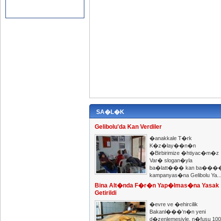
SA�L�K
Gelibolu'da Kan Verdiler
�anakkale T�rk
K�z�lay��n�n
�Birbirimize �htiyac�m�z
Var� slogan�yla
ba�latt��� kan ba���
kampanyas�na Gelibolu Ya..
Bina Alt�nda F�r�n Yap�lmas�na Yasak
Getirildi
�evre ve �ehircilik
Bakanl���'n�n yeni
d�zenlemesiyle, n�fusu 100