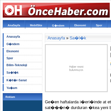
AnaSayfa
MobilSite
Ekonomi
Spor
G�ndem
Anasayfa
Anasayfa
»
Sa�l�k
G�ndem
Ekonomi
Spor
Bilim-Teknoloji
Sa�l�k
K�lt�r-Sanat
Ya�am
Reklam
Ge�en haftalarda i�eri�inde at eti
sat���n� durduran �kea yeni b