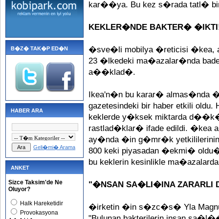
kar��ya. Bu kez s�rada tatl� bi
KEKLER�NDE BAKTER� �IKTI
�sve�li mobilya �reticisi �kea,
B�Z� TAK�P ED�N
23 �lkedeki ma�azalar�nda bad
a��klad�.
Ikea'n�n bu karar� almas�nda �
gazetesindeki bir haber etkili oldu.
HABER ARA
keklerde y�ksek miktarda d��k�d
rastlad�klar� ifade edildi. �k
ay�nda �in g�mr�k yetkililerinin 
Geli�mi� Arama
800 keki piyasadan �ekmi� oldu
bu keklerin kesinlikle ma�azal
ANKET
Sizce Taksim'de Ne
"�NSAN SA�LI�INA ZARARLI
Oluyor?
Halk Hareketidir
�irketin �in s�zc�s� Yla Magnus
Provokasyona
"Bulunan bakterilerin insan s