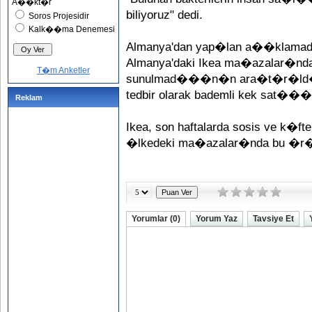
A��kt�r
biliyoruz" dedi.
Soros Projesidir
Kalk��ma Denemesi
Almanya'dan yap�lan a��klamada 
Almanya'daki Ikea ma�azalar�nd
T�m Anketler
sunulmad���n�n ara�t�r�ld��� b
tedbir olarak bademli kek sat�
Reklam
Ikea, son haftalarda sosis ve k�ftel
�lkedeki ma�azalar�nda bu �r
Yorumlar (0)
Yorum Yaz
Tavsiye Et