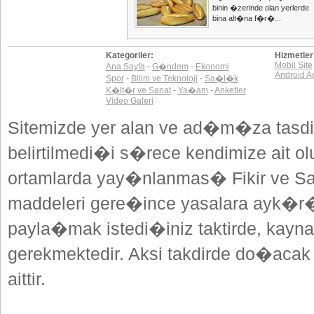
binin �zerinde olan yerlerde
bina alt�na f�r�...
Kategoriler:
Hizmetler
Mobil Site
Ana Sayfa
-
G�ndem
-
Ekonomi
Android A
Spor
-
Bilim ve Teknoloji
-
Sa�l�k
K�lt�r ve Sanat
-
Ya�am
-
Anketler
Video Galeri
Sitemizde yer alan ve ad�m�za tasdi
belirtilmedi�i s�rece kendimize ait o
ortamlarda yay�nlanmas� Fikir ve San
maddeleri gere�ince yasalara ayk�
payla�mak istedi�iniz taktirde, kayna
gerekmektedir. Aksi takdirde do�acak
aittir.