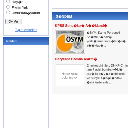
Hay�r
Fikrim Yok
Umursam�yorum
G�NDEM
KPSS Sonu�lar� A��kland�
T�m Anketler
�SYM, Kamu Personeli
Se�me S�nav�
Reklam
yerle�tirme sonu�lar�n�
a��klad�...
Heryerde Bomba Alarm�
Emniyet birimleri, DHKP-C nin
tam 7 adet bomba y�kl�
ara� ile b�y�k�ehirlerde
ve Suriye s�n�r�ndaki
�ehirlerde eyle...