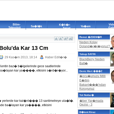
Bilim-
Vid
K�lt�r-
Sa�l�k
Ya�am
Teknoloji
Gale
Sanat
Remzi �ZDEM�R
Neden Kolay
Doland�r�l�yoruz?
Bolu'da Kar 13 Cm
Yakup SAYIN
29 Kas�m 2013, 18:14
Haber Edit�r�
BlackBerry Neden
Batt�
Kentin baz� b�lgelerinde gece saatlerinde
ba�layan kar ya����, etkisini s�rd�r�yor...
Deniz Mert ���Z
�ocu�unuzu Milli
E�itim
Bakanl���'ndan
Koruyunuz
Yol Notlar�
� yerlerde kar kal�nl��� 13 santimetreye ula�t�.
�ber Yar�mada
Gezisi - 3
inde ba�layan kar ya����, etkisini
B�lent Kiraz