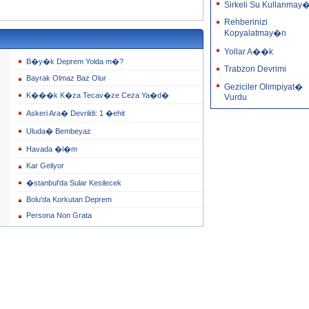
Sirkeli Su Kullanmay
Rehberinizi
Kopyalatmay�n
Yollar A��k
B�y�k Deprem Yolda m�?
Trabzon Devrimi
Bayrak Olmaz Baz Olur
Geziciler Olimpiyat�
K���k K�za Tecav�ze Ceza Ya�d�
Vurdu
Askeri Ara� Devrildi: 1 �ehit
Uluda� Bembeyaz
Havada �l�m
Kar Geliyor
�stanbul'da Sular Kesilecek
Bolu'da Korkutan Deprem
Persona Non Grata