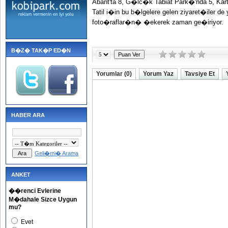
Abant'ta 8, G�lc�k Tabiat Park�'nda 5, Kart
Tatil i�in bu b�lgelere gelen ziyaret�ile
foto�raflar�n� �ekerek zaman ge�iriyor.
B�Z� TAK�P ED�N
Yorumlar (0)
Yorum Yaz
Tavsiye Et
HABER ARA
Geli�mi� Arama
ANKET
��renci Evlerine
M�dahale Sizce Uygun
mu?
Evet