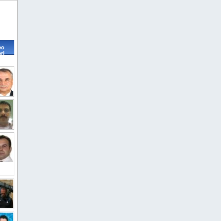
eo
ri