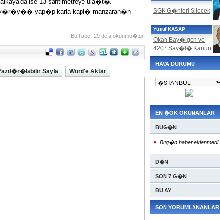
alkaya'da ise 13 santimetreye ula�t�.
SGK G�nleri Silecek
r de y�r�y�� yap�p karla kapl� manzaran�n
Yusuf KASAP
Bu haber 29 defa okunmu�tur.
Okan Bay�lgen ve
4207 Say�l� Kanun
HAVA DURUMU
Yazd�r�labilir Sayfa
Word'e Aktar
EN �OK OKUNANLAR
BUG�N
Bug�n haber eklenmedi.
D�N
SON 7 G�N
BU AY
SON YORUMLANANLAR