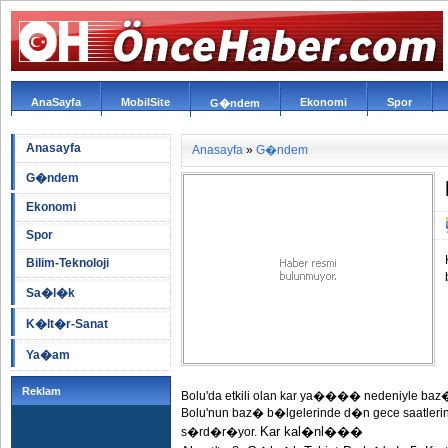
AnaSayfa
MobilSite
Ekonomi
Spor
G�ndem
Anasayfa
Anasayfa
»
G�ndem
G�ndem
Ekonomi
Spor
Bilim-Teknoloji
Sa�l�k
K�lt�r-Sanat
Ya�am
Reklam
Bolu'da etkili olan kar ya���� nedeniyle baz
Bolu'nun baz� b�lgelerinde d�n gece saatler
Kar kal�nl���
s�rd�r�yor.