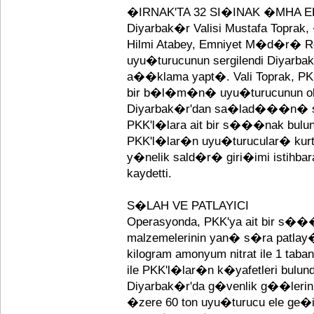
�IRNAK'TA 32 SI�INAK �MHA
Diyarbak�r Valisi Mustafa Topra
Hilmi Atabey, Emniyet M�d�r� R
uyu�turucunun sergilendi Diyar
a��klama yapt�. Vali Toprak, 
bir b�l�m�n� uyu�turucunun o
Diyarbak�r'dan sa�lad���n� s
PKK'l�lara ait bir s���nak bulun
PKK'l�lar�n uyu�turucular� kur
y�nelik sald�r� giri�imi istihbar
kaydetti.
S�LAH VE PATLAYICI
Operasyonda, PKK'ya ait bir s
malzemelerinin yan� s�ra patl
kilogram amonyum nitrat ile 1 taba
ile PKK'l�lar�n k�yafetleri bulun
Diyarbak�r'da g�venlik g��lerinin
�zere 60 ton uyu�turucu ele ge�i