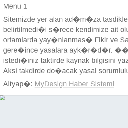
Menu 1
Sitemizde yer alan ad�m�za tasdikle
belirtilmedi�i s�rece kendimize ait o
ortamlarda yay�nlanmas� Fikir ve Sa
gere�ince yasalara ayk�r�d�r. ��
istedi�iniz taktirde kaynak bilgisini
Aksi takdirde do�acak yasal sorumlulu
Altyap�:
MyDesign Haber Sistemi