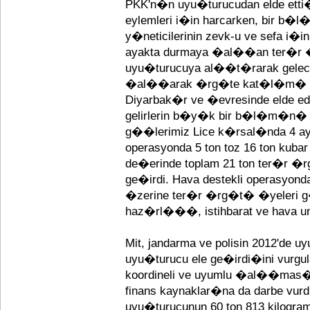
PKK'n�n uyu�turucudan elde etti�
eylemleri i�in harcarken, bir b�
y�neticilerinin zevk-u ve sefa i�i
ayakta durmaya �al��an ter�r
uyu�turucuya al��t�rarak gelecek
�al��arak �rg�te kat�l�m� 
Diyarbak�r ve �evresinde elde edil
gelirlerin b�y�k bir b�l�m�n� u
g��lerimiz Lice k�rsal�nda 4 ayr
operasyonda 5 ton toz 16 ton kuba
de�erinde toplam 21 ton ter�r 
ge�irdi. Hava destekli operasyo
�zerine ter�r �rg�t� �yeleri g
haz�rl���, istihbarat ve hava un
Mit, jandarma ve polisin 2012'd
uyu�turucu ele ge�irdi�ini vurgula
koordineli ve uyumlu �al��mas
finans kaynaklar�na da darbe vurd
uyu�turucunun 60 ton 813 kilogra