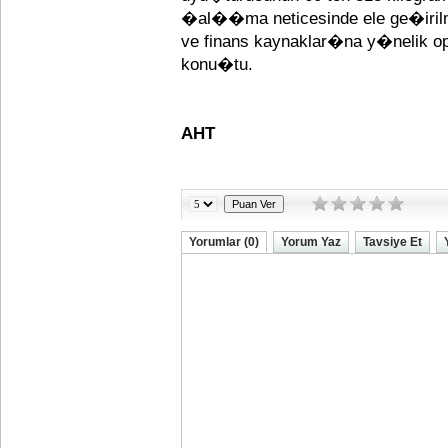
�al��ma neticesinde ele ge�iril
ve finans kaynaklar�na y�nelik 
konu�tu.
AHT
Yorumlar (0)
Yorum Yaz
Tavsiye Et