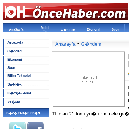
Mobil
AnaSayfa
Ekonomi
Spor
G�ndem
Site
Anasayfa
Anasayfa
»
G�ndem
G�ndem
Ekonomi
Spor
Bilim-Teknoloji
Sa�l�k
K�lt�r-Sanat
Ya�am
TL olan 21 ton uyu�turucu ele ge�i
B�Z� TAK�P ED�N