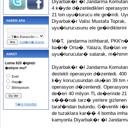
Diyarbak�r �l Jandarma Komutan
4 k�yde d�zenledikleri operasyonl
21 ton uyu�turucu ele ge�irdi. 
Diyarbak�r Valisi Mustafa Toprak
HABER ARA
uyu�turucusunu ele ge�irdiklerini
M�T, jandarma istihbarat, PKK'n
Geli�mi� Arama
ba�l� Orta�, Yalaza, Ba�lan ve
uyu�turucular� satarak, m�himmat
ANKET
Lumia 920 �lginizi
Diyarbak�r �l Jandarma Komutanl
�ekiyor mu?
destekli operasyon d�zenledi. 400 
Evet
k�y korucusundan olu�an 39 tim
Hay�r
operasyon d�zenlendi. Operasyond
Bilmiyorum
de�eri 40 milyon TL de�erinde 21 t
s���nak tarz� yerlere gizlenen 
T�m Anketler
taraf�ndan bulundu. G�venlik i�i
de tuzaklara kar�� 4 bomba imha 
kamyonla Diyarbak�r �l Jandarma