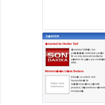
G�NDEM
�stanbul'da Okullar Tatil
�stanbul Valili�i, kar
ya���� nedeniyle yar�n
ilk ve orta dereceli okullarda
e�itime bir g�n ara verildi�i
bildir...
Mehmet�i�e U�ak Bedava
Erba� ve erlerin sivil
havayollar� ile
ta��nmas�na y�nelik
protokol, d�zenlenen t�renl
imzaland�.