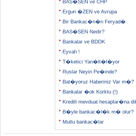
BAS�SEN ve CHP
Ergun �ZEN ve Avrupa
Bir Bankac�n�n Feryad�
BAS�SEN Nedir?
Bankalar ve BDDK
Eyvah !
T�ketici Yan�lt�l�yor
Ruslar Neyin Pe�inde?
Bat�yoruz Haberiniz Var m�?
Bankalar �ok Korktu (!)
Kredili mevduat hesaplar�na di
B�yle bankac�l�k m� olur?
Mutlu bankac�lar