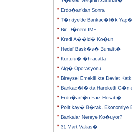
Y�ksek Verginin Zararlar�
Erdo�an'dan Sonra
T�rkiye'de Bankac�l�k Yap
Bir D�nem IMF
Kredi A��ld� Ko�un
Hedef Bask�s� Bunaltt�
Kurtulu� �hracatta
Alg� Operasyonu
Bireysel Emeklilikte Devlet K
Bankac�l�kta Hareketli G�nl
Erdo�an'�n Faiz Hesab�
Politikay� B�rak, Ekonomiye 
Bankalar Nereye Ko�uyor?
31 Mart Vakas�