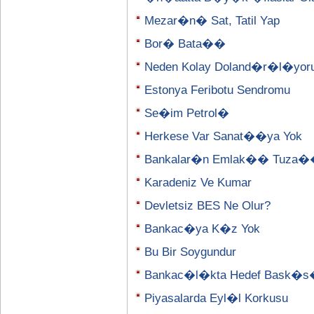
Mezar�n� Sat, Tatil Yap
Bor� Bata��
Neden Kolay Doland�r�l�yor
Estonya Feribotu Sendromu
Se�im Petrol�
Herkese Var Sanat��ya Yok
Bankalar�n Emlak�� Tuza
Karadeniz Ve Kumar
Devletsiz BES Ne Olur?
Bankac�ya K�z Yok
Bu Bir Soygundur
Bankac�l�kta Hedef Bask�
Piyasalarda Eyl�l Korkusu