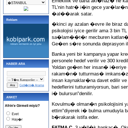
Emeklilik ve daha akl�naz� ne k
TL’nin hatr� i�in gece yar�lar�na
�al��arak satar.
Reklam
�kinci ay azalan �evre ile bira
psikolojisi iyice gerilir ama 3 bin
sa�lam��t�r mecburen katlan�r. 
Ge�en s�re sonunda deprasyon i
Banka yeni bir kampanya yapar 
personele hedef verilir ve 300 kr
HABER ARA
Yoldan ge�en her insan� i�eriye d
rakam�n� tutturmas� imkans�zd
insan kaynaklar�na davet edilir
Geli�mi� Arama
hedeflerini tutturamiyorsun, bari 
i� bulursun”denilir.
ANKET
Kovulmu� olman�n psikolojisini 
Afrin'e Girmeli miyiz?
ettim”diyerek i� bulma umuduyla
Evet
b�rakarak istifa eder.
Hay�r
FATMA C.
3 y�ll�k bankac�. Okul