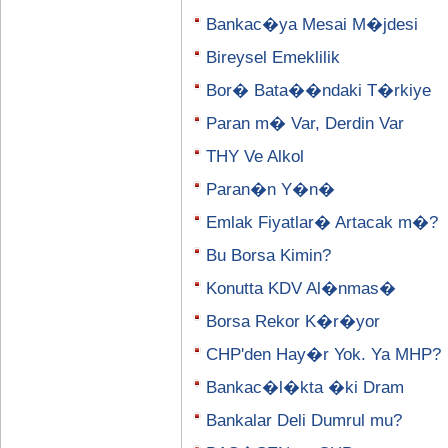
Bankac�ya Mesai M�jdesi
Bireysel Emeklilik
Bor� Bata��ndaki T�rkiye
Paran m� Var, Derdin Var
THY Ve Alkol
Paran�n Y�n�
Emlak Fiyatlar� Artacak m�?
Bu Borsa Kimin?
Konutta KDV Al�nmas�
Borsa Rekor K�r�yor
CHP'den Hay�r Yok. Ya MHP?
Bankac�l�kta �ki Dram
Bankalar Deli Dumrul mu?