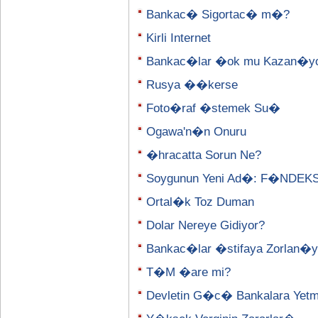
Bankac� Sigortac� m�?
Kirli Internet
Bankac�lar �ok mu Kazan�y
Rusya ��kerse
Foto�raf �stemek Su�
Ogawa'n�n Onuru
�hracatta Sorun Ne?
Soygunun Yeni Ad�: F�NDEK
Ortal�k Toz Duman
Dolar Nereye Gidiyor?
Bankac�lar �stifaya Zorlan�y
T�M �are mi?
Devletin G�c� Bankalara Yetm