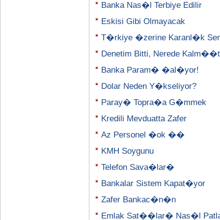
Banka Nas�l Terbiye Edilir
Eskisi Gibi Olmayacak
T�rkiye �zerine Karanl�k Se
Denetim Bitti, Nerede Kalm�
Banka Param� �al�yor!
Dolar Neden Y�kseliyor?
Paray� Topra�a G�mmek
Kredili Mevduatta Zafer
Az Personel �ok ��
KMH Soygunu
Telefon Sava�lar�
Bankalar Sistem Kapat�yor
Zafer Bankac�n�n
Emlak Sat��lar� Nas�l Patl