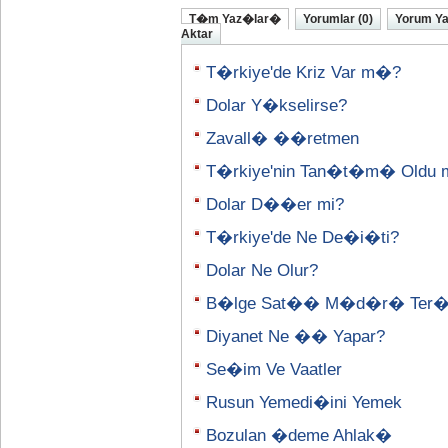
T�m Yaz�lar�
Yorumlar (0)
Yorum Y
Aktar
T�rkiye'de Kriz Var m�?
Dolar Y�kselirse?
Zavall� ��retmen
T�rkiye'nin Tan�t�m� Oldu 
Dolar D��er mi?
T�rkiye'de Ne De�i�ti?
Dolar Ne Olur?
B�lge Sat�� M�d�r� Ter
Diyanet Ne �� Yapar?
Se�im Ve Vaatler
Rusun Yemedi�ini Yemek
Bozulan �deme Ahlak�