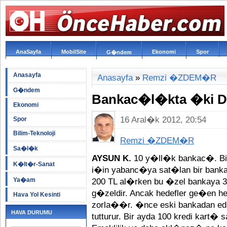
AnaSayfa
MobilSite
Ekonomi
Spor
G�ndem
Anasayfa
Anasayfa
»
Remzi �ZDEM�R
G�ndem
Bankac�l�kta �ki 
Ekonomi
16 Aral�k 2012, 20:54
Spor
Bilim-Teknoloji
Remzi �ZDEM�R
Sa�l�k
AYSUN K.
10 y�ll�k bankac�. Bi
K�lt�r-Sanat
i�in yabanc�ya sat�lan bir banka
Ya�am
200 TL al�rken bu �zel bankaya 
g�zeldir. Ancak hedefler ge�en 
Hava Yol Kesinti
zorla��r. �nce eski bankadan edin
HAVA DURUMU
tutturur. Bir ayda 100 kredi kart� s