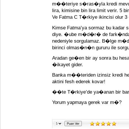
m��teriye s�ras�yla kredi mevd
lira, kimisine bin lira limit verir. 5
Ve Fatma C T�rkiye ikincisi olur
Kimse Fatma’ya sormaz bu kadar
diye. �ube m�d�r� de fark�ndad
nedeniyle sorgulamaz. B�lge m�
birinci olmas�n�n gururu ile sorg
Aradan ge�en bir ay sonra bu hesap
�ikayet gider.
Banka m��teriden izinsiz kredi
aktini fesh ederek kovar!
��te T�rkiye’de ya�anan bir b
Yorum yapmaya gerek var m�?