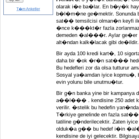
olarak i�e ba�lar. En b�y�k hay
T�m Anketler
b�l�m�ne ge�mektir. Sonunda bu 
sat�� temsilcisi olman�n keyfi i
�nce k���kt�r fazla zorlanmaz
demeden �al���r. Aylar ge�er 
alt�ndan kalk�lacak gibi de�ildir.
Bir ayda 100 kredi kart�, 10 sigort
daha bir �ok �r�n sat��� hede
Bu hedefleri zor da olsa tutturu
Sosyal ya�amdan iyice kopmu�, b
evin yolunu bile unutmu�tur.
Bir g�n banka yine bir kampanya d
a��l��� . kendisine 250 adet k
verilir. �stelik bu hedefin yan�
T�rkiye genelinde en fazla sat�
tatiline g�nderilecektir. Zaten iyi
olduk�a g�� bu hedef i�in �al
kendisine de iyi gelecektir. Bilg