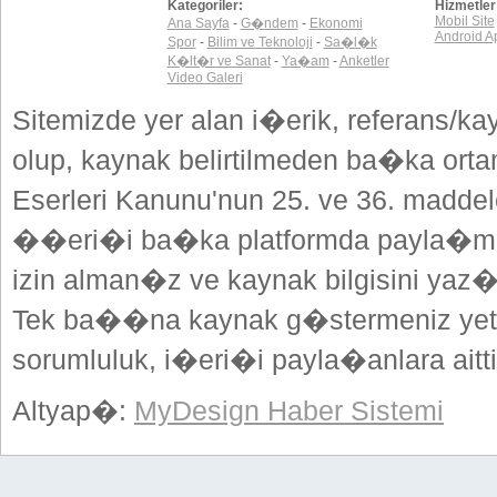
Kategoriler:
Hizmetler
Mobil Site
Ana Sayfa
-
G�ndem
-
Ekonomi
Android A
Spor
-
Bilim ve Teknoloji
-
Sa�l�k
K�lt�r ve Sanat
-
Ya�am
-
Anketler
Video Galeri
Sitemizde yer alan i�erik, referans/ka
olup, kaynak belirtilmeden ba�ka or
Eserleri Kanunu'nun 25. ve 36. madd
��eri�i ba�ka platformda payla�mak
izin alman�z ve kaynak bilgisini yaz
Tek ba��na kaynak g�stermeniz yeterl
sorumluluk, i�eri�i payla�anlara aitti
Altyap�:
MyDesign Haber Sistemi