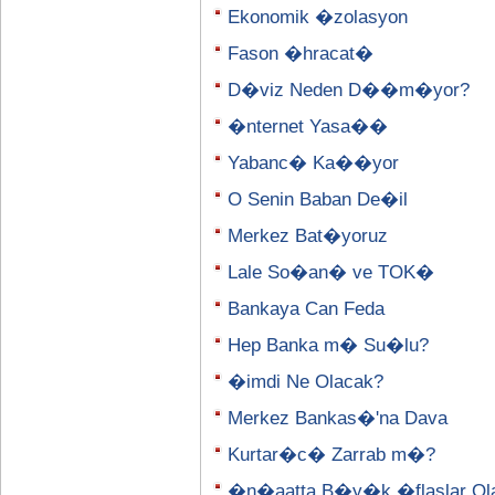
Ekonomik �zolasyon
Fason �hracat�
D�viz Neden D��m�yor?
�nternet Yasa��
Yabanc� Ka��yor
O Senin Baban De�il
Merkez Bat�yoruz
Lale So�an� ve TOK�
Bankaya Can Feda
Hep Banka m� Su�lu?
�imdi Ne Olacak?
Merkez Bankas�'na Dava
Kurtar�c� Zarrab m�?
�n�aatta B�y�k �flaslar Olab