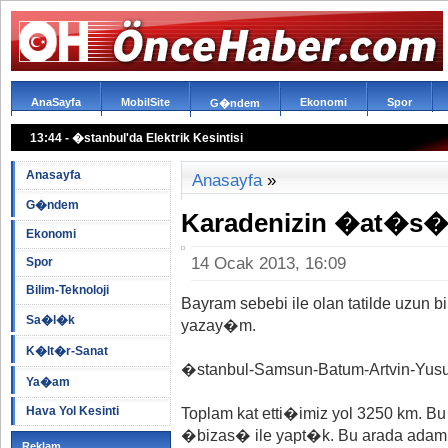
AnaSayfa
MobilSite
Ekonomi
Spor
G�ndem
13:44 - �stanbul'da Elektrik Kesintisi
16:26 - Bizde Montaj Yok
10:28 - FBI Cemaat Okullar�n� Bast�
Anasayfa
Anasayfa
»
G�ndem
Karadenizin �at�s
Ekonomi
14 Ocak 2013, 16:09
Spor
Bilim-Teknoloji
Bayram sebebi ile olan tatilde uzun
Sa�l�k
yazay�m.
K�lt�r-Sanat
�stanbul-Samsun-Batum-Artvin-Yusuf
Ya�am
Hava Yol Kesinti
Toplam kat etti�imiz yol 3250 km.
�bizas� ile yapt�k. Bu arada adam g
Reklam