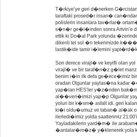
T�rkiye’ye geri d�nerken G�rcist
taraftaki prosed�r insan� can�ndan 
polislerin insanlara tav�rlar� ortam
s�n�r ge�i�inden sonra Artvin’e d
ettik ki Do�al Park yolunda �ze
dikenli tel sol �n tekerimizde k��
lastik�ide tamir i�lemini yapt�rd�kta
Son derece virajl� ve keyifli olan y
virajl� ve bir taraf�n�z g�let manza
benim i�in ilk defa ge�ece�imiz bir 
oradan Olgunlar yaylas�na kadar �
yap�lan HES'ler y�z�nden bak�ms�
al��veri�imizi yap�p Olgunlar yay
yolun bir k�sm� asfalt idi. geri kala
ki�i oldu�umuz ve taban� al�ak o
ilerledi�imiz yolda saatlerimiz 21:
Yayladakilerin yard�m� ile arabam�z
�antalar�m�z� y�klenerek yola k