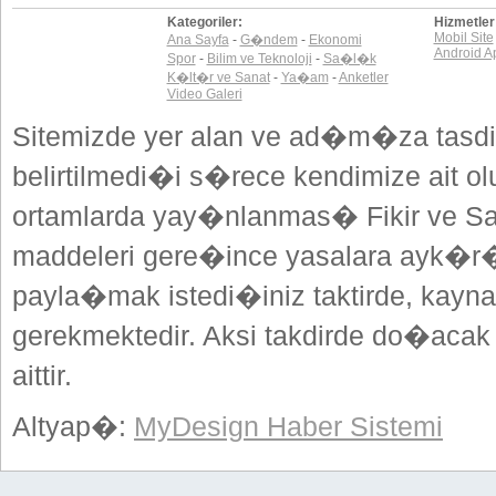
Kategoriler:
Hizmetler
Mobil Site
Ana Sayfa
-
G�ndem
-
Ekonomi
Android A
Spor
-
Bilim ve Teknoloji
-
Sa�l�k
K�lt�r ve Sanat
-
Ya�am
-
Anketler
Video Galeri
Sitemizde yer alan ve ad�m�za tasdi
belirtilmedi�i s�rece kendimize ait o
ortamlarda yay�nlanmas� Fikir ve San
maddeleri gere�ince yasalara ayk�
payla�mak istedi�iniz taktirde, kayna
gerekmektedir. Aksi takdirde do�acak
aittir.
Altyap�:
MyDesign Haber Sistemi