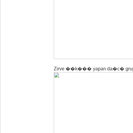
Zirve ��k��� yapan da�c� gru