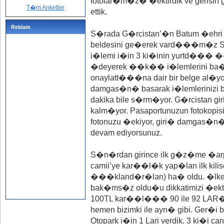
fotolar�m�z� �ektirdik ve gerisin
T�m Anketler
ettik.
Reklam
S�rada G�rcistan’�n Batum �ehri
beldesini ge�erek vard���m�z
i�lemi i�in 3 ki�inin yurtd���
�deyerek ��k�� i�lemlerini ba�la
onaylatt���na dair bir belge al�
damgas�n� basarak i�lemlerinizi b
dakika bile s�rm�yor. G�rcistan gir
kalm�yor. Pasaportunuzun fotokopisin
fotonuzu �ekiyor, giri� damgas�n�
devam ediyorsunuz.
S�n�rdan girince ilk g�z�me �arp
camii’ye kar��l�k yap�lan ilk kili
���kland�r�lan) ha� oldu. �lkeye 
bak�ms�z oldu�u dikkatimizi �ekti
100TL kar��l��� 90 ile 92 LAR� a
hemen bizimki ile ayn� gibi. Ger�i 
Otopark i�in 1 Lari verdik. 3 ki�i