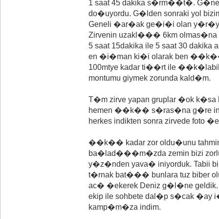
1 saat 45 dakika s�rm��t�. G�n
do�uyordu. G�lden sonraki yol bizim
Geneli �ar�ak ge�i�i olan y�r�
Zirvenin uzakl��� 6km olmas�na
5 saat 15dakika ile 5 saat 30 da
en �i�man ki�i olarak ben ��k��
100mtye kadar ti��rt ile ��k�labi
montumu giymek zorunda kald�m.
T�m zirve yapan gruplar �ok k�sa 
hemen ��k�� s�ras�na g�re ini
herkes indikten sonra zirvede foto �e
��k�� kadar zor oldu�unu tahmin 
ba�lad���m�zda zemin bizi zorluy
y�z�nden yava� iniyorduk. Tabii
t�rnak bat��� bunlara tuz biber 
ac� �ekerek Deniz g�l�ne geldik.
ekip ile sohbete dal�p s�cak �ay i�
kamp�m�za indim.