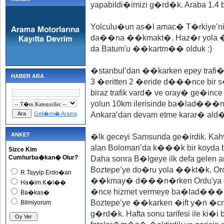
yapabildi�imizi g�rd�k. Araba 1.4 ben
Yolculu�un as�l amac� T�rkiye’nin
da��na ��kmakt�. Haz�r yola ��
da Batum'u ��kartm�� olduk :)
�stanbul’dan ��karken epey trafi
HABER ARA
3 �eritten 2 �eride d���nce b
biraz trafik vard� ve oray� ge�ince
yolun 10km ilerisinde ba�lad���
Geli�mi� Arama
Ankara’dan devam etme karar� ald�
ANKET
�lk geceyi Samsunda ge�irdik. 
alan Boloman’da k���k bir koyda b
Sizce Kim
Cumhurba�kan� Olur?
Daha sonra B�lgeye ilk defa ge
Boztepe’ye do�ru yola ��kt�k. Ord
R.Tayyip Erdo�an
��kmay� d���n�rken Ordu'ya gel
Ha�im K�l��
�nce hizmet vermeye ba�lad���n
Ba�kas�
Boztepe’ye ��karken �ift y�n �cret
Bilmiyorum
g�rd�k. Hafta sonu tarifesi ile ki