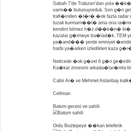
Sabah 7'de Trabzon’dan yola ��k�p 
varm�� bulunuyorduk. Son g�n ge
trafi�inden �t�r� �ok fazla radar
tuzak kurmam��t� ama ona ra�m
kendini bilmez h�z d��k�n� ki�i
kazalar g�rmeye ba�lad�k. TE
ya�and��� yerde emniyet �eridini 
harbi ya�arken izledikleri kaza g�r
Neticede �ok g�zel 6 g�n ge�irdi
Ka�kar zirvesini arkada�lar�mla bi
Cabir Ar� ve Mehmet Aslanbay katk�
Cellman
Batum gecesi ve sahili
Ordu Boztepeye ��kan teleferik