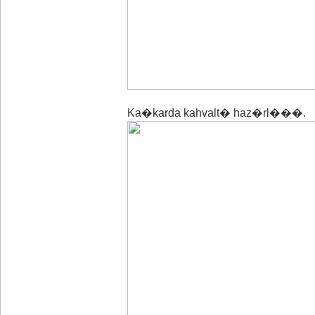
Ka�karda kahvalt� haz�rl���.