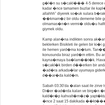
g�l�n su s�cakl��� 4-5 derece c
kadar �nce tamamen buzlar ile kap
allahhh" diyerek so�uk sulara b�rak
��kmam�z bir oldu dememe bile ge
olmamas�n�n vermi� oldu�u hafi
giymek oldu.
Kamp alan�na indikten sonra ak�a
beklerken Bisikleti ile gelen bir ki�
ile hemen yard�ma ko�tum. Tan�
konusunda biraz yard�m ettim. Bu a
kayna�maya ba�lam��t�k. Havan�n
s�cakl�k birden d��erken bir and
�ad�ra arkada�lar uyumaya giderke
d��ar�da kald�m.
Sabah 03:30'da �alan saat ile 
Di�er �ad�rda kalan ve birg�n
kald�r�p kahvalt�m�z� yapt�ktan s
�nce 2 saat 15 dakikada ��kt���m