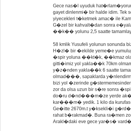
Gece nas�l uyuduk hat�rlam�yor
gayet dinlenmi� bir halde idim. T
yiyecekleri t�ketmek amac� ile Ka
G�zel bir kahvalt�dan sonra e�ya
��k�� yolunu 2,5 saatte tamamla
58 kmlik Yusufeli yolunun sonunda 
H�zl� bir �ekilde yeme�e yumulu
�spir yoluna ��kt�k, ��kmaz olay
gitti�imiz yol yakla��k 70km ol
y�z�nden yakla��k 6 saatte tamaml
olmad���, sapaklarda y�nlendir
bizi yol �zerinde g�stermemesinden
zor da olsa uzun bir s�re sonra �sp
do�ru d�nd���m�ze yerde ak�am
kar���m� yedik. 1 kilo da kurufas�
Ge�itte 2670m.t y�ksekli�i g�rd�kt
rahat b�rakmad�. Buna ra�men zord
Arakl�daki eve gece yar�s� vard�