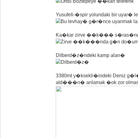
Yusufeli-�spir yolundaki bir uyar� 
Ka�kar zirve ��k��� s�ras�n
Dilberd�z�ndeki kamp alan�
3380mt y�ksekli�indeki Deniz g�
ald���n� anlamak �ok zor olmasa