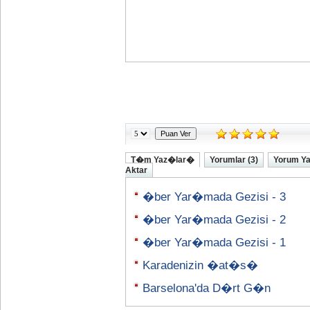
T�m Yaz�lar�
Yorumlar (3)
Yorum Y
Aktar
�ber Yar�mada Gezisi - 3
�ber Yar�mada Gezisi - 2
�ber Yar�mada Gezisi - 1
Karadenizin �at�s�
Barselona'da D�rt G�n