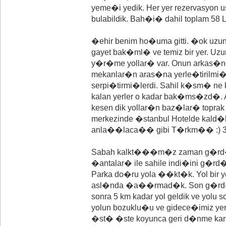
yeme�i yedik. Her yer rezervasyo
bulabildik. Bah�i� dahil toplam 58 
�ehir benim ho�uma gitti. �ok uzun b
gayet bak�ml� ve temiz bir yer. Uz
y�r�me yollar� var. Onun arkas�n
mekanlar�n aras�na yerle�tirilmi� 
serpi�tirmi�lerdi. Sahil k�sm� n
kalan yerler o kadar bak�ms�zd�. A
kesen dik yollar�n baz�lar� toprak 
merkezinde �stanbul Hotelde kald�k
anla��laca�� gibi T�rkm�� :) 3 ki
Sabah kalkt���m�z zaman g�rd��
�antalar� ile sahile indi�ini g�r
Parka do�ru yola ��kt�k. Yol bir 
asl�nda �a��rmad�k. Son g�rd�
sonra 5 km kadar yol geldik ve yolu
yolun bozuklu�u ve gidece�imiz ye
�st� �ste koyunca geri d�nme kar