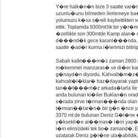
Y�re halk�n�n bize 3 saatte var�
uzunlu�unu bilmeden ilerlemeye ba�
yolumuzu k�sa s�reli kaybettikten 
ettik. Toplamda 9300mt'lik bir y�r�m
�zellikle son 300mtde Kamp alan� 
d���nd�k gece karanl���nda. Gec
saatte �ad�r kurma i�lerimizi bit
Sabah kalkt���m�z zaman 2800 m
m�kemmel manzaras� ve di�er k
g�nayd�n diyordu. Kahvalt�m�z�
kahvalt�l�klar� haz�rlayarak yap
tan��t���m�z arkada�larla ile s
anda bulunan ki�iler Buklan�n orada g
s�rada zirve t�rman���nda olan
t�rman��lar�n� bir g�n �nce yapan
3370 mt de bulunan Deniz G�l�ne
y�ksekli�e al��mas� i�in yap�la
i�in elimizdeki tek bo� zamand�.
uzatarak Deniz g�l�ne ula�abildik