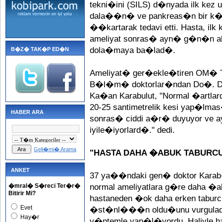
tekni�ini (SILS) d�nyada ilk kez 
dala��n� ve pankreas�n bir k�s
��kartarak tedavi etti. Hasta, i
ameliyat sonras� ayn� g�n�n 
dola�maya ba�lad�.
B�Z� TAK�P ED�N
Ameliyat� ger�ekle�tiren OM� T
B�l�m� doktorlar�ndan Do�. Dr
Ka�an Karabulut, "Normal �artlar
20-25 santimetrelik kesi yap�lmas�
HABER ARA
sonras� ciddi a�r� duyuyor ve 
iyile�iyorlard�." dedi.
Geli�mi� Arama
"HASTA DAHA �ABUK TABURC
ANKET
37 ya��ndaki gen� doktor Kara
�mral� S�reci Ter�r�
normal ameliyatlara g�re daha �a
Bitirir Mi?
hastaneden �ok daha erken taburc
Evet
�st�nl���n oldu�unu vurgulad�
Hay�r
y�ntemle yap�l�yordu. Haliyle ha