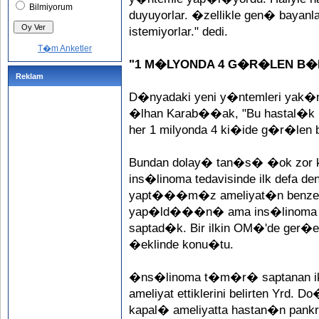
Bilmiyorum
duyuyorlar. �zellikle gen� bayanl
istemiyorlar." dedi.
T�m Anketler
"1 M�LYONDA 4 G�R�LEN B�R
Reklam
D�nyadaki yeni y�ntemleri yak�ndan
�lhan Karab��ak, "Bu hastal�k 
her 1 milyonda 4 ki�ide g�r�len 
Bundan dolay� tan�s� �ok zor ko
ins�linoma tedavisinde ilk def
yapt���m�z ameliyat�n benzeri
yap�ld���n� ama ins�linoma 
saptad�k. Bir ilkin OM�'de ger�e
�eklinde konu�tu.
�ns�linoma t�m�r� saptanan iki
ameliyat ettiklerini belirten Yrd. 
kapal� ameliyatta hastan�n pan