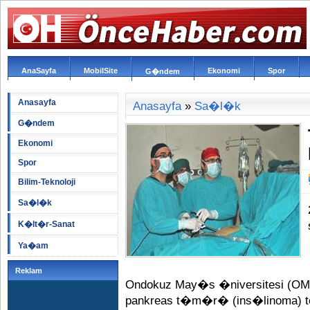
AnaSayfa
MobilSite
Ekonomi
Spor
G�ndem
Anasayfa
Anasayfa
»
Sa�l�k
G�ndem
Ekonomi
Spor
Bilim-Teknoloji
Sa�l�k
K�lt�r-Sanat
Ya�am
Reklam
Ondokuz May�s �niversitesi (OM
pankreas t�m�r� (ins�linoma) ted