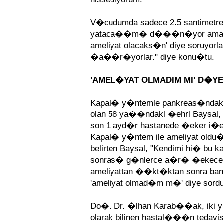
V�cudumda sadece 2.5 santimetrelik
yataca��m� d���n�yor ama be
ameliyat olacaks�n' diye soruyorla
�a��r�yorlar." diye konu�tu.
'AMEL�YAT OLMADIM MI' D�Y
Kapal� y�ntemle pankreas�ndak
olan 58 ya��ndaki �ehri Baysa
son 1 ayd�r hastanede �eker i�ere
Kapal� y�ntem ile ameliyat oldu
belirten Baysal, "Kendimi hi� bu 
sonras� g�nlerce a�r� �ekec
ameliyattan ��kt�ktan sonra bana 
'ameliyat olmad�m m�' diye sord
Do�. Dr. �lhan Karab��ak, iki y
olarak bilinen hastal���n tedav