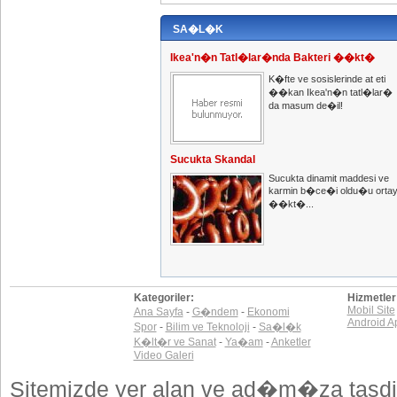
SA�L�K
Ikea'n�n Tatl�lar�nda Bakteri ��kt�
K�fte ve sosislerinde at eti
��kan Ikea'n�n tatl�lar�
da masum de�il!
Sucukta Skandal
Sucukta dinamit maddesi ve
karmin b�ce�i oldu�u orta
��kt�...
Kategoriler:
Hizmetler
Mobil Site
Ana Sayfa
-
G�ndem
-
Ekonomi
Android A
Spor
-
Bilim ve Teknoloji
-
Sa�l�k
K�lt�r ve Sanat
-
Ya�am
-
Anketler
Video Galeri
Sitemizde yer alan ve ad�m�za tasdi