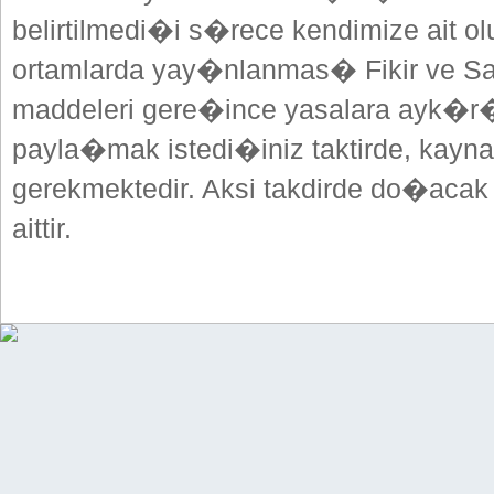
belirtilmedi�i s�rece kendimize ait o
ortamlarda yay�nlanmas� Fikir ve San
maddeleri gere�ince yasalara ayk�
payla�mak istedi�iniz taktirde, kayna
gerekmektedir. Aksi takdirde do�acak
aittir.