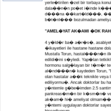
yerle�tirilen �zel bir torbaya k
dala��n�n po�et i�inde k���
d���na ��kart�ld���, ��ka
b�t�nl��� bozulmadan ameliy
"AMEL�YAT AK�AMI �OK RA
4 y�ld�r ba� a�r�s�, asabiyet
�ikayetleri ile hastane hastane
Mustafa Torun, hastal���n�n ilk
edildi�ini s�yledi. Yap�lan tetki
hormonu salg�layan bir t�m�r tes
al�nd���n� kaydeden Torun, "
olan hastalar a��k teknikle veya l
ediliyormu�. Ancak doktorlar bu ha
y�ntemle g�be�imden 2.5 santime
pankreas�m�n bir k�sm�n� ve 
ak�am� hi� ameliyat olmam�� ka
y�ntemi uygulayan doktorlar saye
hissediyorum.