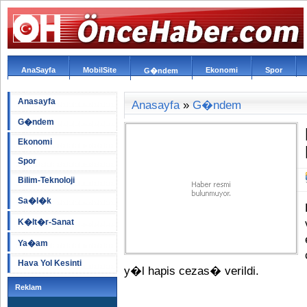
AnaSayfa
MobilSite
Ekonomi
Spor
G�ndem
Anasayfa
Anasayfa
»
G�ndem
G�ndem
Ekonomi
Spor
Bilim-Teknoloji
Sa�l�k
K�lt�r-Sanat
Ya�am
Hava Yol Kesinti
y�l hapis cezas� verildi.
Reklam