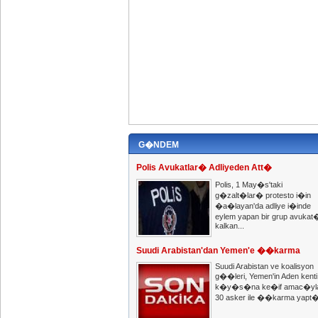
G�NDEM
Polis Avukatlar� Adliyeden Att�
Polis, 1 May�s'taki
g�zalt�lar� protesto i�in
�a�layan'da adliye i�inde
eylem yapan bir grup avukat
kalkan...
Suudi Arabistan'dan Yemen'e ��karma
Suudi Arabistan ve koalisyon
g��leri, Yemen'in Aden kenti
k�y�s�na ke�if amac�yl
30 asker ile ��karma yapt�