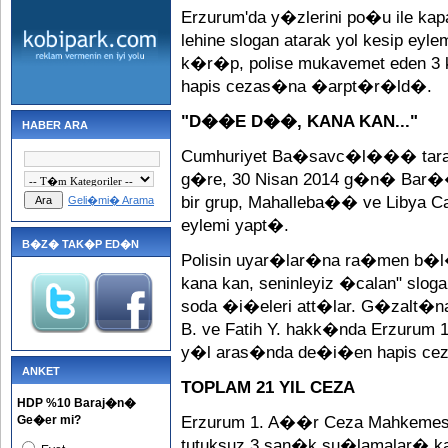
Erzurum'da y�zlerini po�u ile 
lehine slogan atarak yol kesip e
k�r�p, polise mukavemet eden 3 k
hapis cezas�na �arpt�r�ld�.
"D��E D��, KANA KAN..."
HABER ARA
Cumhuriyet Ba�savc�l��� taraf
g�re, 30 Nisan 2014 g�n� Bar��
bir grup, Mahalleba�� ve Libya C
Geli�mi� Arama
eylemi yapt�.
B�Z� TAK�P ED�N
Polisin uyar�lar�na ra�men b�
kana kan, seninleyiz �calan" slog
soda �i�eleri att�lar. G�zalt�n
B. ve Fatih Y. hakk�nda Erzurum
y�l aras�nda de�i�en hapis cez
ANKET
TOPLAM 21 YIL CEZA
HDP %10 Baraj�n�
Ge�er mi?
Erzurum 1. A��r Ceza Mahkemes
tutuksuz 3 san�k su�lamalar� ka