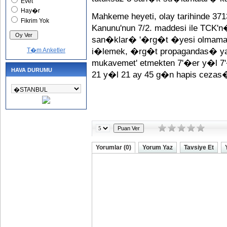
Evet
Hay�r
Mahkeme heyeti, olay tarihinde 
Fikrim Yok
Kanunu'nun 7/2. maddesi ile TCK'
san�klar� '�rg�t �yesi olmamak
T�m Anketler
i�lemek, �rg�t propagandas� ya
mukavemet' etmekten 7'�er y�l 7
HAVA DURUMU
21 y�l 21 ay 45 g�n hapis ceza
Yorumlar (0)
Yorum Yaz
Tavsiye Et