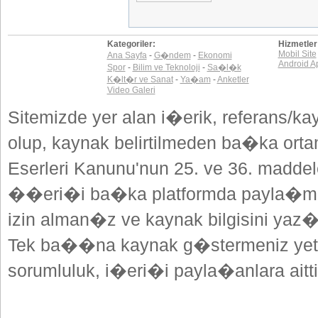
Kategoriler:
Hizmetler
Mobil Site
Ana Sayfa
-
G�ndem
-
Ekonomi
Android A
Spor
-
Bilim ve Teknoloji
-
Sa�l�k
K�lt�r ve Sanat
-
Ya�am
-
Anketler
Video Galeri
Sitemizde yer alan i�erik, referans/ka
olup, kaynak belirtilmeden ba�ka or
Eserleri Kanunu'nun 25. ve 36. madd
��eri�i ba�ka platformda payla�mak
izin alman�z ve kaynak bilgisini yaz
Tek ba��na kaynak g�stermeniz yeterl
sorumluluk, i�eri�i payla�anlara aitti