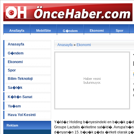
AnaSayfa
MobilSite
Ekonomi
Spor
G�ndem
Anasayfa
Anasayfa
»
Ekonomi
G�ndem
Ekonomi
Spor
Bilim-Teknoloji
Sa�l�k
K�lt�r-Sanat
Ya�am
Hava Yol Kesinti
Y�ld�z Holding b�nyesindeki en b�y�k g�da
Reklam
Groupe Lactalis �irketine sat�ld�. Avrupa'n�
d�nyan�n 15. b�y�k g�da �irketi olarak g�ste