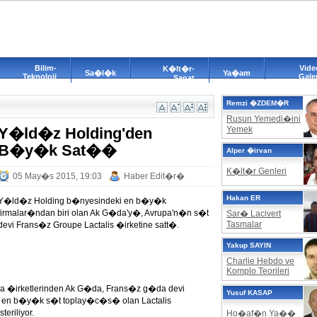
Bilim-
Vide
K�lt�r-
Sa�l�k
Ya�am
Teknoloji
Galer
Sanat
Remzi �ZDEM�R
Rusun Yemedi�ini
Y�ld�z Holding'den
Yemek
B�y�k Sat��
Alper �irvan
K�lt�r Genleri
05 May�s 2015, 19:03
Haber Edit�r�
Hakan ER
Y�ld�z Holding b�nyesindeki en b�y�k
firmalar�ndan biri olan Ak G�da'y�, Avrupa'n�n s�t
Sar� Lacivert
Tasmalar
devi Frans�z Groupe Lactalis �irketine satt�.
Yakup SAYIN
Charlie Hebdo ve
Komplo Teorileri
 �irketlerinden Ak G�da, Frans�z g�da devi
Yusuf KASAP
n en b�y�k s�t toplay�c�s� olan Lactalis
riliyor.
Ho�af�n Ya��