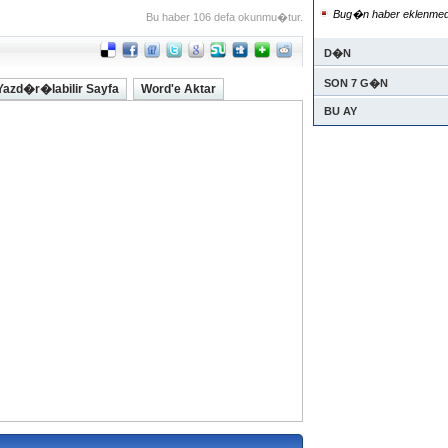
Bug�n haber eklenmed
Bu haber 106 defa okunmu�tur.
D�N
SON 7 G�N
Yazd�r�labilir Sayfa
Word'e Aktar
BU AY