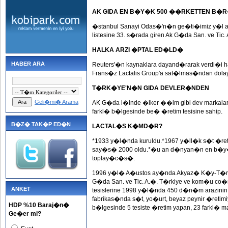
AK GIDA EN B�Y�K 500 ��RKETTEN B�
�stanbul Sanayi Odas�'n�n ge�ti�imiz y�l
listesine 33. s�rada giren Ak G�da San. ve Tic. 
HALKA ARZI �PTAL ED�LD�
HABER ARA
Reuters'�n kaynaklara dayand�rarak verdi�i 
Frans�z Lactalis Group'a sat�lmas�ndan dolay�, 
T�RK�YE'N�N GIDA DEVLER�NDEN
Geli�mi� Arama
AK G�da i�inde �lker ��im gibi dev markal
farkl� b�lgesinde be� �retim tesisine sahip.
B�Z� TAK�P ED�N
LACTAL�S K�MD�R?
*1933 y�l�nda kuruldu.*1967 y�ll�k s�t �ret
say�s� 2000 oldu.*�u an d�nyan�n en b�y�
toplay�c�s�.
1996 y�l� A�ustos ay�nda Akyaz� K�y-T�r f
G�da San. ve Tic. A.�. T�rkiye ve kom�u co�
ANKET
tesislerine 1998 y�l�nda 450 d�n�m arazin
fabrikas�nda s�t, yo�urt, beyaz peynir �retim
HDP %10 Baraj�n�
b�lgesinde 5 tesiste �retim yapan, 23 farkl� 
Ge�er mi?