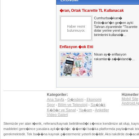
EKONOMI
�ran, Ortak Ticarette TL Kullanacak
Cumhurba�kan�
Erdo�an'�n ge�en ayki
Tahran ziyaretinde "Ticarette
dolar yerine yerel para
birimlerini kullanal�...
Enflasyon �ok Etti
Nisan ay� enflasyon
rakamlar� a��kland�...
Kategoriler:
Hizmetler
Mobil Site
Ana Sayfa
-
G�ndem
-
Ekonomi
Android A
Spor
-
Bilim ve Teknoloji
-
Sa�l�k
K�lt�r ve Sanat
-
Ya�am
-
Anketler
Video Galeri
Sitemizde yer alan i�erik, referans/kaynak belirtilmedi�i s�rece kendimize ait olup, ka
maddeleri gere�ince yasalara ayk�r�d�r. ��eri�i ba�ka platformda payla�mak istedi
gerekmektedir. Tek ba��na kaynak g�stermeniz yeterli de�ildir. Aksi takdirde do�acak y