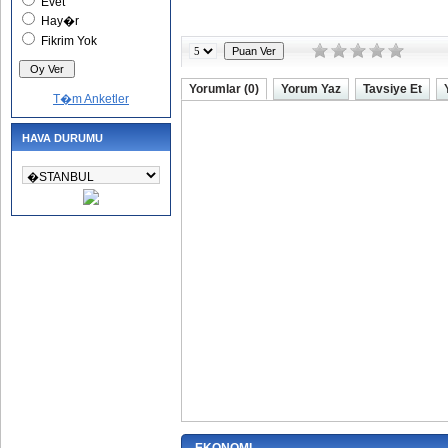
Evet
Hay�r
Fikrim Yok
Yorumlar (0)
Yorum Yaz
Tavsiye Et
T�m Anketler
HAVA DURUMU