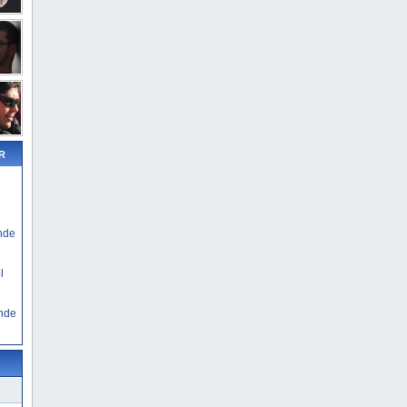
R
nde
l
nde