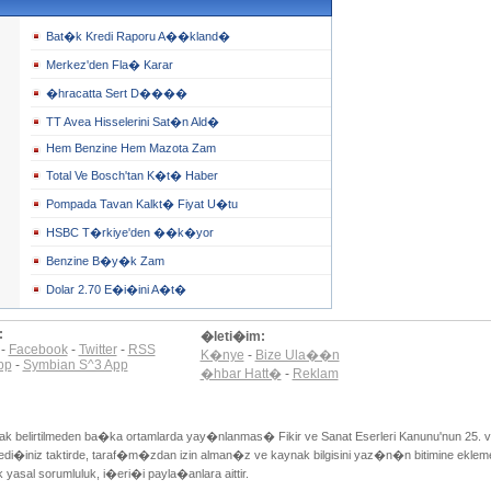
Bat�k Kredi Raporu A��kland�
Merkez'den Fla� Karar
�hracatta Sert D����
TT Avea Hisselerini Sat�n Ald�
Hem Benzine Hem Mazota Zam
Total Ve Bosch'tan K�t� Haber
Pompada Tavan Kalkt� Fiyat U�tu
HSBC T�rkiye'den ��k�yor
Benzine B�y�k Zam
Dolar 2.70 E�i�ini A�t�
:
�leti�im:
-
Facebook
-
Twitter
-
RSS
K�nye
-
Bize Ula��n
pp
-
Symbian S^3 App
�hbar Hatt�
-
Reklam
ynak belirtilmeden ba�ka ortamlarda yay�nlanmas� Fikir ve Sanat Eserleri Kanunu'nun 25. v
�iniz taktirde, taraf�m�zdan izin alman�z ve kaynak bilgisini yaz�n�n bitimine eklem
asal sorumluluk, i�eri�i payla�anlara aittir.