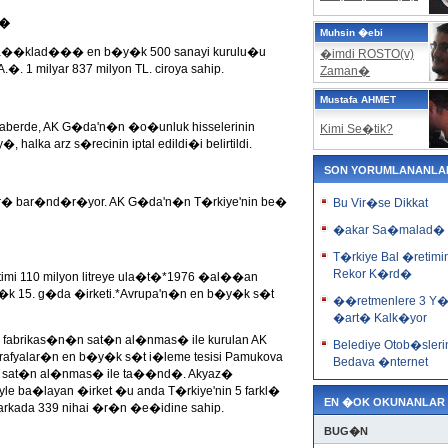
R�
Muhsin �ebi
 a��klad��� en b�y�k 500 sanayi kurulu�u
�imdi ROSTO(v)
A.�. 1 milyar 837 milyon TL. ciroya sahip.
Zaman�
Mustafa AHMET
haberde, AK G�da'n�n �o�unluk hisselerinin
Kimi Se�tik?
halka arz s�recinin iptal edildi�i belirtildi.
SON YORUMLANANLA
ar� bar�nd�r�yor. AK G�da'n�n T�rkiye'nin be�
Bu Vir�se Dikkat
�akar Sa�malad�
T�rkiye Bal �retimi
Rekor K�rd�
imi 110 milyon litreye ula�t�*1976 �al��an
k 15. g�da �irketi.*Avrupa'n�n en b�y�k s�t
��retmenlere 3 Y�
�art� Kalk�yor
abrikas�n�n sat�n al�nmas� ile kurulan AK
Belediye Otob�sleri
rafyalar�n en b�y�k s�t i�leme tesisi Pamukova
Bedava �nternet
in sat�n al�nmas� ile ta��nd�. Akyaz�
iyle ba�layan �irket �u anda T�rkiye'nin 5 farkl�
EN �OK OKUNANLAR
markada 339 nihai �r�n �e�idine sahip.
BUG�N