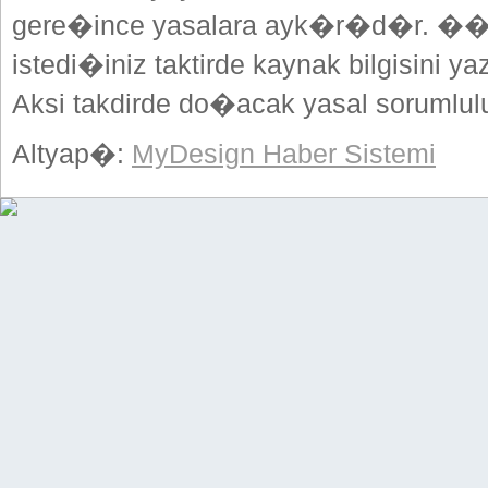
gere�ince yasalara ayk�r�d�r. ��
istedi�iniz taktirde kaynak bilgisini
Aksi takdirde do�acak yasal sorumlulu
Altyap�:
MyDesign Haber Sistemi