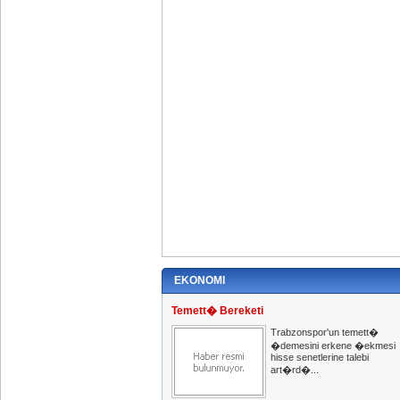
EKONOMI
Temett� Bereketi
Trabzonspor'un temett�
�demesini erkene �ekmesi
hisse senetlerine talebi
art�rd�...