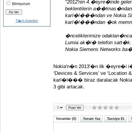
“2012'nin 4.�eyre�inde gel
Bilmiyorum
beklentilerin a��lmas�ndan
karl�l���ndan ve Nokia Si
T�m Anketler
karl�l���ndan �ok memn
�nceliklerimize odaklan�nca,
Lumia ak�l� telefon satt�k.
Nokia Siemens Networks ba�
Nokia'n�n 2013'�n ilk �eyre�i i
‘Devices & Services’ ve ‘Location
karl�l��� biraz daralacak Nok
3 gibi artacak.
Yorumlar (0)
Yorum Yaz
Tavsiye Et