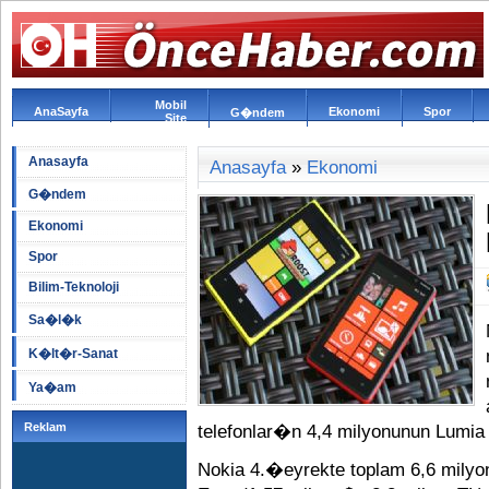
Mobil
AnaSayfa
Ekonomi
Spor
G�ndem
Site
Anasayfa
Anasayfa
»
Ekonomi
G�ndem
Ekonomi
Spor
Bilim-Teknoloji
Sa�l�k
K�lt�r-Sanat
Ya�am
Reklam
telefonlar�n 4,4 milyonunun Lum
Nokia 4.�eyrekte toplam 6,6 milyon