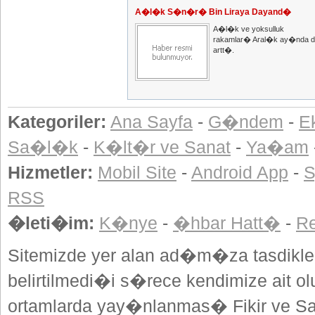
A�l�k S�n�r� Bin Liraya Dayand�
A�l�k ve yoksulluk
rakamlar� Aral�k ay�nda 
artt�.
Kategoriler:
Ana Sayfa
-
G�ndem
-
E
Sa�l�k
-
K�lt�r ve Sanat
-
Ya�am
Hizmetler:
Mobil Site
-
Android App
-
S
RSS
�leti�im:
K�nye
-
�hbar Hatt�
-
R
Sitemizde yer alan ad�m�za tasdikle
belirtilmedi�i s�rece kendimize ait o
ortamlarda yay�nlanmas� Fikir ve Sa