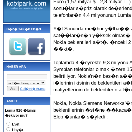
Euro (1,57 milyar $ - 2,8 milyar
sonu�lar s�priz olarak de�erlen
telefonlar�n 4,4 milyonunun Lum
Y�l Sonunda me�hur y�lba�� a
B�Z� TAK�P ED�N
sat��lar�n�n y�ksek olmas� 
Nokia beklentileri a�t�. �nceki
��kt�.
Toplamda 4.�eyrekte 9,3 milyonu A
HABER ARA
Symbian telefonlar olmak �zere
belirtiliyor. Nokia'n�n bas�n a�
i�lerinin ikisinin de beklentileri
Geli�mi� Arama
maliyetlerinin de beklentilerin alt
ANKET
Nokia, Nokia Siemens Networks'
beklentilerinin �st�ne ��kaca�
Lumia 920 �lginizi
�ekiyor mu?
Elop �unlar� s�yledi :
Evet
Hay�r