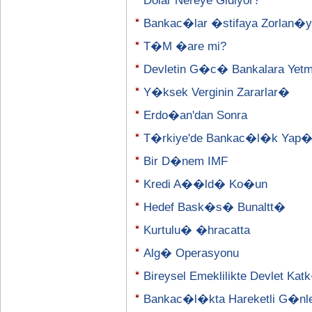
Dolar Nereye Gidiyor?
Bankac�lar �stifaya Zorlan�y
T�M �are mi?
Devletin G�c� Bankalara Yetm
Y�ksek Verginin Zararlar�
Erdo�an'dan Sonra
T�rkiye'de Bankac�l�k Yap
Bir D�nem IMF
Kredi A��ld� Ko�un
Hedef Bask�s� Bunaltt�
Kurtulu� �hracatta
Alg� Operasyonu
Bireysel Emeklilikte Devlet K
Bankac�l�kta Hareketli G�nl