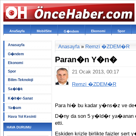
AnaSayfa
MobilSite
Ekonomi
Spor
G�ndem
Anasayfa
Anasayfa
»
Remzi �ZDEM�R
G�ndem
Paran�n Y�n�
Ekonomi
21 Ocak 2013, 00:17
Spor
Bilim-Teknoloji
Remzi �ZDEM�R
Sa�l�k
K�lt�r-Sanat
Para hi� bu kadar y�ns�z ve d
Ya�am
D�ny da son 5 y�ld�r ya�anan ek
Hava Yol Kesinti
etti.
HAVA DURUMU
Eskiden krizle birlikte faizler se