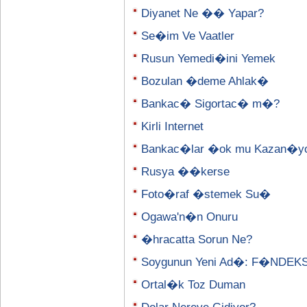
Diyanet Ne �� Yapar?
Se�im Ve Vaatler
Rusun Yemedi�ini Yemek
Bozulan �deme Ahlak�
Bankac� Sigortac� m�?
Kirli Internet
Bankac�lar �ok mu Kazan�y
Rusya ��kerse
Foto�raf �stemek Su�
Ogawa'n�n Onuru
�hracatta Sorun Ne?
Soygunun Yeni Ad�: F�NDEK
Ortal�k Toz Duman