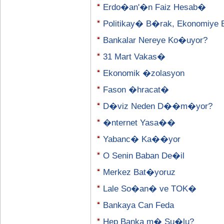
Erdo�an'�n Faiz Hesab�
Politikay� B�rak, Ekonomiye 
Bankalar Nereye Ko�uyor?
31 Mart Vakas�
Ekonomik �zolasyon
Fason �hracat�
D�viz Neden D��m�yor?
�nternet Yasa��
Yabanc� Ka��yor
O Senin Baban De�il
Merkez Bat�yoruz
Lale So�an� ve TOK�
Bankaya Can Feda
Hep Banka m� Su�lu?