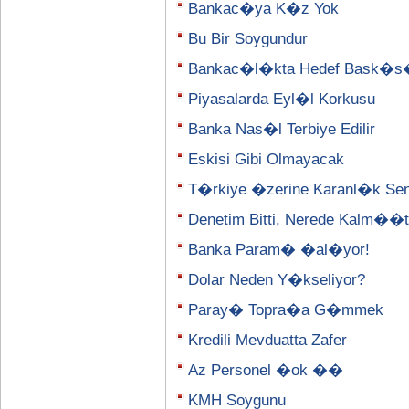
Bankac�ya K�z Yok
Bu Bir Soygundur
Bankac�l�kta Hedef Bask�
Piyasalarda Eyl�l Korkusu
Banka Nas�l Terbiye Edilir
Eskisi Gibi Olmayacak
T�rkiye �zerine Karanl�k Se
Denetim Bitti, Nerede Kalm�
Banka Param� �al�yor!
Dolar Neden Y�kseliyor?
Paray� Topra�a G�mmek
Kredili Mevduatta Zafer
Az Personel �ok ��
KMH Soygunu