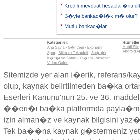
Kredili mevduat hesaplar�na di
B�yle bankac�l�k m� olur?
Mutlu bankac�lar
Kategoriler:
Hizmetler
Mobil Site
Ana Sayfa
-
G�ndem
-
Ekonomi
Android A
Spor
-
Bilim ve Teknoloji
-
Sa�l�k
K�lt�r ve Sanat
-
Ya�am
-
Anketler
Video Galeri
Sitemizde yer alan i�erik, referans/ka
olup, kaynak belirtilmeden ba�ka or
Eserleri Kanunu'nun 25. ve 36. madd
��eri�i ba�ka platformda payla�mak
izin alman�z ve kaynak bilgisini yaz
Tek ba��na kaynak g�stermeniz yeterl