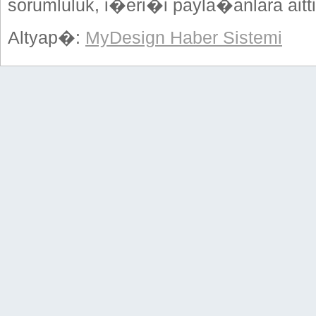
sorumluluk, i�eri�i payla�anlara aitti
Altyap�:
MyDesign Haber Sistemi