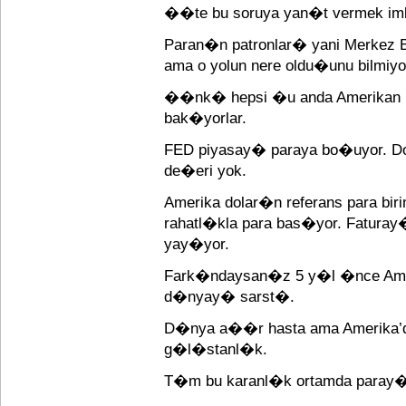
��te bu soruya yan�t vermek i
Paran�n patronlar� yani Merkez
ama o yolun nere oldu�unu bilmiyor
��nk� hepsi �u anda Amerikan
bak�yorlar.
FED piyasay� paraya bo�uyor. D
de�eri yok.
Amerika dolar�n referans para bir
rahatl�kla para bas�yor. Fatura
yay�yor.
Fark�ndaysan�z 5 y�l �nce Amer
d�nyay� sarst�.
D�nya a��r hasta ama Amerika’d
g�l�stanl�k.
T�m bu karanl�k ortamda paray