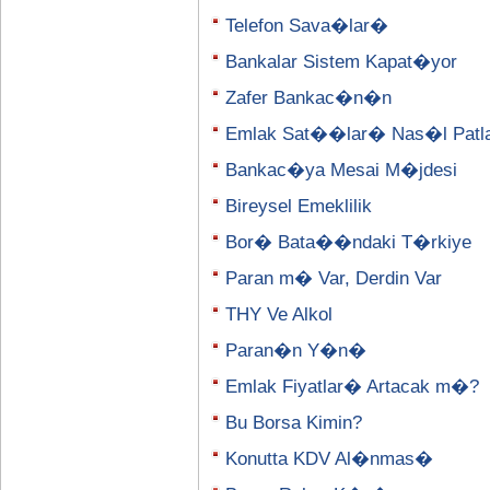
Telefon Sava�lar�
Bankalar Sistem Kapat�yor
Zafer Bankac�n�n
Emlak Sat��lar� Nas�l Patl
Bankac�ya Mesai M�jdesi
Bireysel Emeklilik
Bor� Bata��ndaki T�rkiye
Paran m� Var, Derdin Var
THY Ve Alkol
Paran�n Y�n�
Emlak Fiyatlar� Artacak m�?
Bu Borsa Kimin?
Konutta KDV Al�nmas�