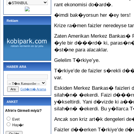
rant ekonomisi do�ard�.
�imdi bak�yorsun her �ey ters!
Reklam
Krize ra�men faizler neredeyse t
Zaten Amerikan Merkez Bankas� F
�yle bir d���rd� ki, paras�n�
�st�ne para alacaklar.
Gelelim T�rkiye’ye.
HABER ARA
T�rkiye’de de faizler s�rekli d�
var.
Eskiden Merkez Bankas� faizleri 
Geli�mi� Arama
silah�n� �ekerdi. Faizi d���rm
y�kseltirdi. Yani d�vizde ki a
ANKET
silah�n� �ekerdi. Bu y�llarca T�
Afrin'e Girmeli miyiz?
Ancak son kriz art�k dengeleri de
Evet
Hay�r
Faizler d��erken T�rkiye’de d