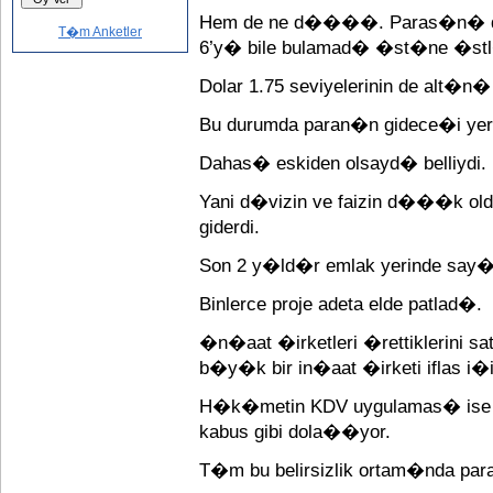
Hem de ne d����. Paras�n� d�v
T�m Anketler
6’y� bile bulamad� �st�ne �stl�
Dolar 1.75 seviyelerinin de alt�n� 
Bu durumda paran�n gidece�i yer b
Dahas� eskiden olsayd� belliydi.
Yani d�vizin ve faizin d���k o
giderdi.
Son 2 y�ld�r emlak yerinde say�
Binlerce proje adeta elde patlad�.
�n�aat �irketleri �rettiklerini s
b�y�k bir in�aat �irketi iflas i�
H�k�metin KDV uygulamas� ise e
kabus gibi dola��yor.
T�m bu belirsizlik ortam�nda p