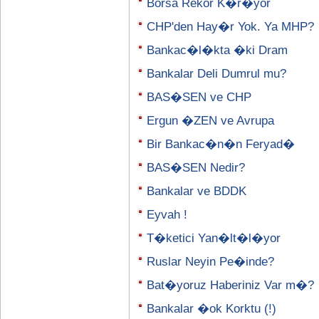
Borsa Rekor K�r�yor
CHP'den Hay�r Yok. Ya MHP?
Bankac�l�kta �ki Dram
Bankalar Deli Dumrul mu?
BAS�SEN ve CHP
Ergun �ZEN ve Avrupa
Bir Bankac�n�n Feryad�
BAS�SEN Nedir?
Bankalar ve BDDK
Eyvah !
T�ketici Yan�lt�l�yor
Ruslar Neyin Pe�inde?
Bat�yoruz Haberiniz Var m�?
Bankalar �ok Korktu (!)