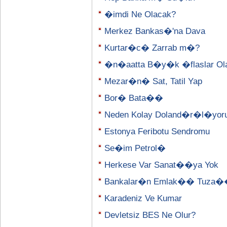
�imdi Ne Olacak?
Merkez Bankas�'na Dava
Kurtar�c� Zarrab m�?
�n�aatta B�y�k �flaslar Olab
Mezar�n� Sat, Tatil Yap
Bor� Bata��
Neden Kolay Doland�r�l�yor
Estonya Feribotu Sendromu
Se�im Petrol�
Herkese Var Sanat��ya Yok
Bankalar�n Emlak�� Tuza
Karadeniz Ve Kumar
Devletsiz BES Ne Olur?