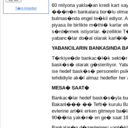
60 milyona yakla�an kredi kart s
T�m Anketler
���n�n bankalara bor�lu olma
bulmas�nda engel te�kil ediyor
piyasa ile birlikte m�thi� karla
s�rd�rmek istiyorlar. �zellikle 
yabanc�lar do�al olarak karl�l
YABANCILARIN BANKASINDA BA
T�rkiye�de bankac�l�k sekt�r
bask�s� olarak g�steriliyor. Ya
ise hedef bask�s� personelin psi
tehdidiyle ak�l almaz hedefler her
MESA� SAAT�
Bankac�lar hedef bask�s�yla b
Bakanl��� �� Tefti� kurulu B
evlerine art�k erken gitmeye ba
90��na yak�n� en ge� saat 19
Bankalar�n d�zenlemesi yapt�kla