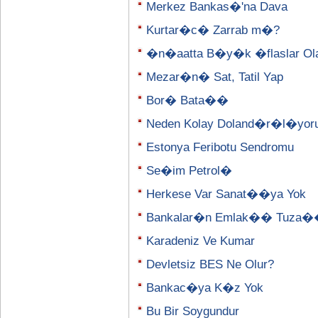
Merkez Bankas�'na Dava
Kurtar�c� Zarrab m�?
�n�aatta B�y�k �flaslar Olab
Mezar�n� Sat, Tatil Yap
Bor� Bata��
Neden Kolay Doland�r�l�yor
Estonya Feribotu Sendromu
Se�im Petrol�
Herkese Var Sanat��ya Yok
Bankalar�n Emlak�� Tuza
Karadeniz Ve Kumar
Devletsiz BES Ne Olur?
Bankac�ya K�z Yok
Bu Bir Soygundur