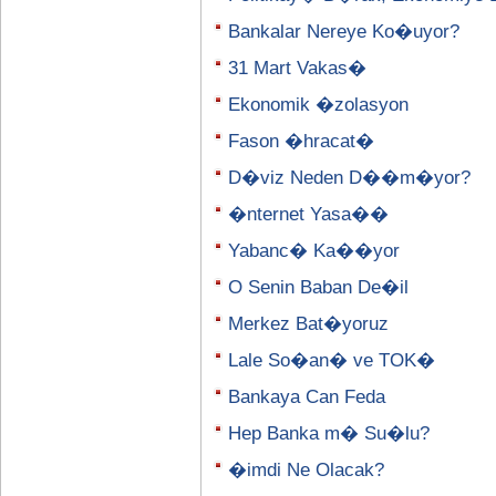
Bankalar Nereye Ko�uyor?
31 Mart Vakas�
Ekonomik �zolasyon
Fason �hracat�
D�viz Neden D��m�yor?
�nternet Yasa��
Yabanc� Ka��yor
O Senin Baban De�il
Merkez Bat�yoruz
Lale So�an� ve TOK�
Bankaya Can Feda
Hep Banka m� Su�lu?
�imdi Ne Olacak?