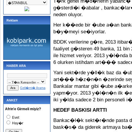
T�rk genel m�d�rlerin yabanc�
g�sterdi�i �abalar , bankac�l
neden oluyor.
Reklam
Her k��ede bir �ube a�an bankal
b�y�meyi se�iyorlar.
BDDK verilerine g�re, 2013 itib
faaliyet g�steren 49 banka, 11 bin
ile hizmet veriyor. 2013 y�l�n
6 olurken istihdam art��� sadec
HABER ARA
Yani sekt�rde y�ll�k baz da �u
art��� h�z�n�n �zerinde seyred
Bankalar mantar gibi �ube a�arke
Geli�mi� Arama
yapm�yor. 2013 y�l�n�n ilk �e
iki y�lda sadece 2 bin personeli i
ANKET
Afrin'e Girmeli miyiz?
HEDEF BASKISI ARTTI
Evet
Bankac�l�k sekt�r�nde pasta 
Hay�r
bask�s� da giderek artmaya ba