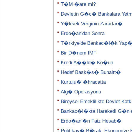
T�M �are mi?
Devletin G�c� Bankalara Yetm
Y�ksek Verginin Zararlar�
Erdo�an'dan Sonra
T�rkiye'de Bankac�l�k Yap
Bir D�nem IMF
Kredi A��ld� Ko�un
Hedef Bask�s� Bunaltt�
Kurtulu� �hracatta
Alg� Operasyonu
Bireysel Emeklilikte Devlet K
Bankac�l�kta Hareketli G�nl
Erdo�an'�n Faiz Hesab�
Politikay� B�rak, Ekonomiye 