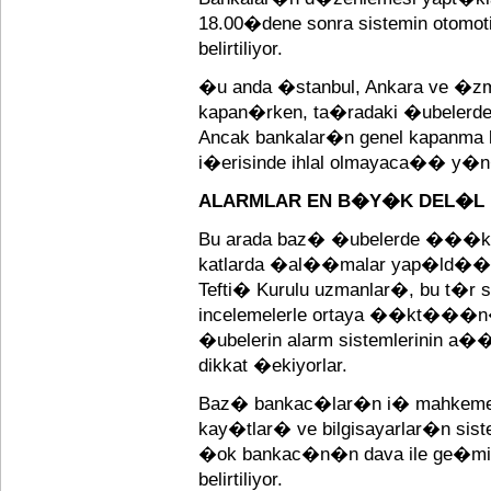
18.00�dene sonra sistemin otom
belirtiliyor.
�u anda �stanbul, Ankara ve �zm
kapan�rken, ta�radaki �ubelerde hal
Ancak bankalar�n genel kapanma ko
i�erisinde ihlal olmayaca�� y�n
ALARMLAR EN B�Y�K DEL�L
Bu arada baz� �ubelerde ���kla
katlarda �al��malar yap�ld���
Tefti� Kurulu uzmanlar�, bu t�r s
incelemelerle ortaya ��kt���n� b
�ubelerin alarm sistemlerinin a�
dikkat �ekiyorlar.
Baz� bankac�lar�n i� mahkemel
kay�tlar� ve bilgisayarlar�n siste
�ok bankac�n�n dava ile ge�mi
belirtiliyor.