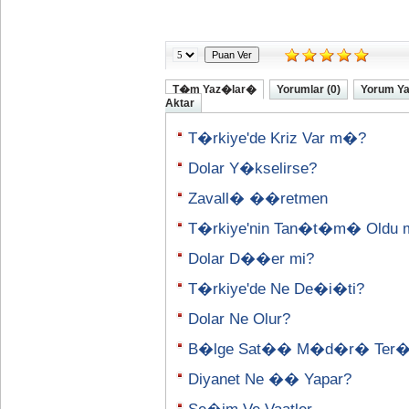
T�m Yaz�lar�
Yorumlar (0)
Yorum Y
Aktar
T�rkiye'de Kriz Var m�?
Dolar Y�kselirse?
Zavall� ��retmen
T�rkiye'nin Tan�t�m� Oldu 
Dolar D��er mi?
T�rkiye'de Ne De�i�ti?
Dolar Ne Olur?
B�lge Sat�� M�d�r� Ter
Diyanet Ne �� Yapar?