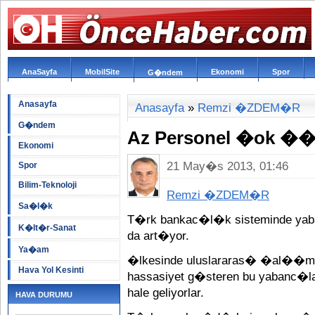
AnaSayfa
MobilSite
Ekonomi
Spor
G�ndem
Anasayfa
Anasayfa
»
Remzi �ZDEM�R
G�ndem
Az Personel �ok �
Ekonomi
21 May�s 2013, 01:46
Spor
Bilim-Teknoloji
Remzi �ZDEM�R
Sa�l�k
T�rk bankac�l�k sisteminde yab
K�lt�r-Sanat
da art�yor.
Ya�am
�lkesinde uluslararas� �al��m
Hava Yol Kesinti
hassasiyet g�steren bu yabanc�l
hale geliyorlar.
HAVA DURUMU