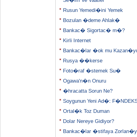
Se�im Ve Vaatler
Rusun Yemedi�ini Yemek
Bozulan �deme Ahlak�
Bankac� Sigortac� m�?
Kirli Internet
Bankac�lar �ok mu Kazan�y
Rusya ��kerse
Foto�raf �stemek Su�
Ogawa'n�n Onuru
�hracatta Sorun Ne?
Soygunun Yeni Ad�: F�NDEK
Ortal�k Toz Duman
Dolar Nereye Gidiyor?
Bankac�lar �stifaya Zorlan�y