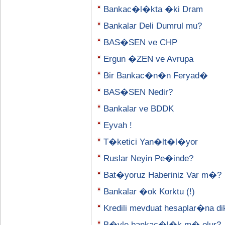
Bankac�l�kta �ki Dram
Bankalar Deli Dumrul mu?
BAS�SEN ve CHP
Ergun �ZEN ve Avrupa
Bir Bankac�n�n Feryad�
BAS�SEN Nedir?
Bankalar ve BDDK
Eyvah !
T�ketici Yan�lt�l�yor
Ruslar Neyin Pe�inde?
Bat�yoruz Haberiniz Var m�?
Bankalar �ok Korktu (!)
Kredili mevduat hesaplar�na di
B�yle bankac�l�k m� olur?