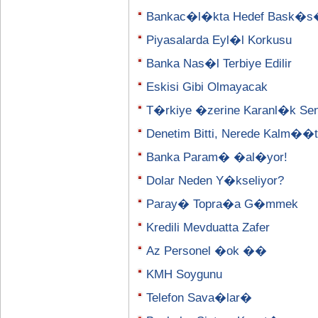
Bankac�l�kta Hedef Bask�
Piyasalarda Eyl�l Korkusu
Banka Nas�l Terbiye Edilir
Eskisi Gibi Olmayacak
T�rkiye �zerine Karanl�k Se
Denetim Bitti, Nerede Kalm�
Banka Param� �al�yor!
Dolar Neden Y�kseliyor?
Paray� Topra�a G�mmek
Kredili Mevduatta Zafer
Az Personel �ok ��
KMH Soygunu
Telefon Sava�lar�