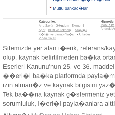
Mutlu bankac�lar
Kategoriler:
Hizmetler
Mobil Site
Ana Sayfa
-
G�ndem
-
Ekonomi
Android A
Spor
-
Bilim ve Teknoloji
-
Sa�l�k
K�lt�r ve Sanat
-
Ya�am
-
Anketler
Video Galeri
Sitemizde yer alan i�erik, referans/ka
olup, kaynak belirtilmeden ba�ka or
Eserleri Kanunu'nun 25. ve 36. madd
��eri�i ba�ka platformda payla�mak
izin alman�z ve kaynak bilgisini yaz
Tek ba��na kaynak g�stermeniz yeterl
sorumluluk, i�eri�i payla�anlara aitti