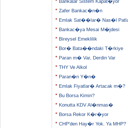
Bankalar Sistem Kapat�yor
Zafer Bankac�n�n
Emlak Sat��lar� Nas�l Patl
Bankac�ya Mesai M�jdesi
Bireysel Emeklilik
Bor� Bata��ndaki T�rkiye
Paran m� Var, Derdin Var
THY Ve Alkol
Paran�n Y�n�
Emlak Fiyatlar� Artacak m�?
Bu Borsa Kimin?
Konutta KDV Al�nmas�
Borsa Rekor K�r�yor
CHP'den Hay�r Yok. Ya MHP?