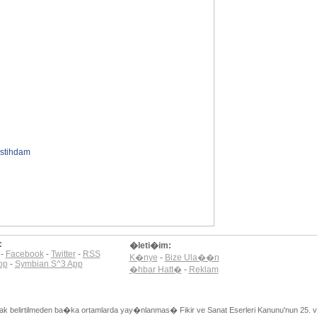
�stihdam
:
�leti�im:
-
Facebook
-
Twitter
-
RSS
K�nye
-
Bize Ula��n
pp
-
Symbian S^3 App
�hbar Hatt�
-
Reklam
ynak belirtilmeden ba�ka ortamlarda yay�nlanmas� Fikir ve Sanat Eserleri Kanunu'nun 25. v