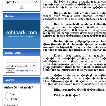
Hal b�yle olunca, ormanlar� talan ed
k�pr� yapmak marifet de�il� Aksine, ka
fevkalade bir i� bilmezlik ve k�resel g��ler
Bu ger�e�i ifade ettikten sonra as
sadece birer vas�ta olan otomobillerim
Reklam
gerekti�inde en iyi servisi ar�yoruz, hatta 
Ben bir tekerlekli sandalye kull
gidip geliyorum, imk�nlar d�hilinde s
d�hilinde�
dedim; ��nk� onca yaygaraya 
�o�unlukla benim refakat�iyle bile gezme
kap�y� �ekip ��kabilme �zg�rl���d
Benim i�ime gidip gelip sosyal h
�vas�tan�n�
-ki hayat� �nemine ra�m
zamanlarda b�rak�n tercih edilir onlarc
d�r�st tamir imk�n�n�n dahi olmamas�, siz
HABER ARA
Engelli de�ilseniz, bir an ��
az�c�k duyguda�l�k yap�n; sabah kalkt�
edindi�iniz ve
�bozulunca yenisini
ayakkab�lar�n�z giyilmez hale gelmi��
�
giyip gidebilece�iniz terlik d�hil, hi�bir 
alman�z da imk�ns�z� Ne yapars�n�z?
Geli�mi� Arama
��te, sizin ancak
�k�t� bir k�b
kullan�c�lar�n�n her an ya�ad�klar�
ANKET
tekrarl�yorum)
�e�it �e�it servis ve yede
bir
�az �ok konuya h�kim insan�
dahi bula
Afrin'e Girmeli miyiz?
Bilmiyorsan�z, �imdi ��rendiniz.
Evet
Peki, ya ��z�m?
Hay�r