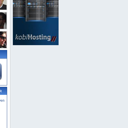
R
yen