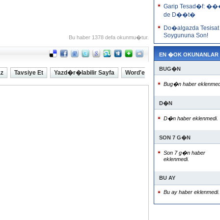
Garip Tesad�f: �
de D��t�
Do�algazda Tesisat
Soygununa Son!
Bu haber 1378 defa okunmu�tur.
EN �OK OKUNANLAR
BUG�N
az
Tavsiye Et
Yazd�r�labilir Sayfa
Word'e
Bug�n haber eklenmed
D�N
D�n haber eklenmedi.
SON 7 G�N
Son 7 g�n haber
eklenmedi.
BU AY
Bu ay haber eklenmedi.