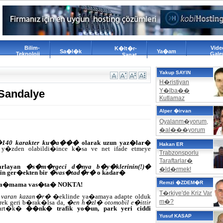
Bilim-
Vide
K�lt�r-
Sa�l�k
Ya�am
Teknoloji
Galer
Sanat
Yakup SAYIN
H�ristiyan
Y�lba��
 Sandalye
Kutlamaz
Alper �irvan
Oyalanm�yorum,
�al���yorum
140 karakter ku�a���
olarak uzun yaz�lar�
Hakan ER
y�zden olabildi�ince k�sa ve net ifade etmeye
Trabzonsporlu
Taraftarlar�
zarlayan
�s�m�rgeci d�nya b�y�klerinin(!)�
�ld�rmek!
in ger�ekten bir
�vas�tad�r�
o kadar�
Remzi �ZDEM�R
ula�mama vas�ta� NOKTA!
T�rkiye'de Kriz Var
 varan kazan�r�
�eklinde ya�amaya adapte olduk
m�?
rek geri b�rak�lsa da,
�en h�zl� otomobil e�ittir
 art�k�
��nk� trafik yo�un, park yeri ciddi
Yusuf KASAP