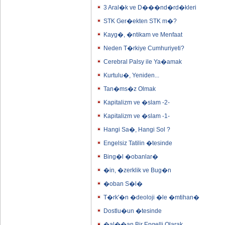
3 Aral�k ve D���nd�rd�kleri
STK Ger�ekten STK m�?
Kayg�, �ntikam ve Menfaat
Neden T�rkiye Cumhuriyeti?
Cerebral Palsy ile Ya�amak
Kurtulu�, Yeniden...
Tan�ms�z Olmak
Kapitalizm ve �slam -2-
Kapitalizm ve �slam -1-
Hangi Sa�, Hangi Sol ?
Engelsiz Tatilin �tesinde
Bing�l �obanlar�
�in, �zerklik ve Bug�n
�oban S�l�
T�rk'�n �deoloji �le �mtihan�
Dostlu�un �tesinde
�al��an Bir Engelli Olarak