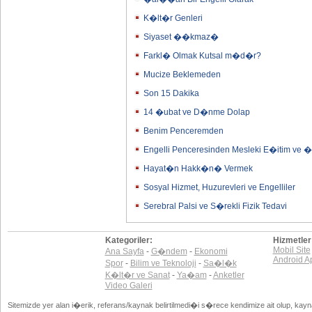
K�lt�r Genleri
Siyaset ��kmaz�
Farkl� Olmak Kutsal m�d�r?
Mucize Beklemeden
Son 15 Dakika
14 �ubat ve D�nme Dolap
Benim Penceremden
Engelli Penceresinden Mesleki E�itim ve 
Hayat�n Hakk�n� Vermek
Sosyal Hizmet, Huzurevleri ve Engelliler
Serebral Palsi ve S�rekli Fizik Tedavi
Kategoriler:
Hizmetler
Mobil Site
Ana Sayfa
-
G�ndem
-
Ekonomi
Android A
Spor
-
Bilim ve Teknoloji
-
Sa�l�k
K�lt�r ve Sanat
-
Ya�am
-
Anketler
Video Galeri
Sitemizde yer alan i�erik, referans/kaynak belirtilmedi�i s�rece kendimize ait olup, ka