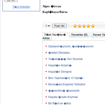
Alper �irvan
T�m Anketler
Kapl�kaya/Bursa
T�m Yaz�lar�
Yorumlar (0)
Yorum Y
Aktar
Oyalanm�yorum, �al���yorum
�iddet Olmadan
Ya�ad��� Yeri Sevmek
Hayat�n Anlam�
Hayat�n Dengesi
Ben Yapmad�m; O Yapt�!
Bursa�da Engelsiz Voleybol
��renilmi� �aresizlik
Hayata �rade Koymak
Bir B�st ve �tesi