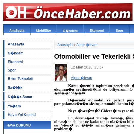
AnaSayfa
MobilSite
Ekonomi
Spor
G�ndem
Anasayfa
Anasayfa
»
Alper �irvan
G�ndem
Otomobiller ve Tekerlekli
Ekonomi
12 Mart 2016, 15:37
Spor
Alper �irvan
Bilim-Teknoloji
Konu �nemli; toplumun genelinde
�
Sa�l�k
okuman�n sevilmedi�ini de biliyorum.
O 
�al��aca��m.
K�lt�r-Sanat
D�nyada otomobil ve petrol pa
pompalamas�n�n aksine, otomobil benim i�
Ya�am
Neye
�vas�ta�?
Gidece�im yere 
Hava Yol Kesinti
Eh, devir s�rat devri� Hayat�,
�ilk
olmas�na da, her ne kadar toplu ula��m bile
en h�zl� var���
anlam�na gelmiyor
HAVA DURUMU
problem�