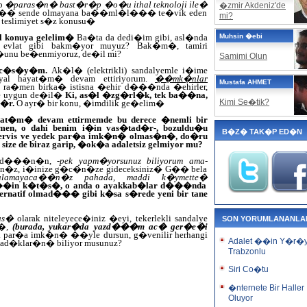
ip
�paras�n� bast�r�p �o�u ithal teknoloji ile�
�zmir Akdeniz'de
yna�� sende olmayana ba��ml�l��� te�vik eden
mi?
e teslimiyet s�z konusu�
�l konuya gelelim�
Ba�ta da dedi�im gibi, asl�nda
Muhsin �ebi
ize evlat gibi bakm�yor muyuz? Bak�m�, tamiri
�o�unu be�enmiyoruz, de�il mi?
Samimi Olun
an�c�s�y�m.
Ak�l� (elektrikli) sandalyemle i�ime
osyal hayat�m� devam ettiriyorum.
��mk�nlar
Mustafa AHMET
ra�men birka� istisna �ehir d���nda �ehirler,
me uygun de�il�
Ki, as�l �zg�rl�k, tek ba��na,
Kimi Se�tik?
�r.
O ayr� bir konu, �imdilik ge�elim�
ayat�m� devam ettirmemde bu derece �nemli bir
en, o dahi benim i�in vas�tad�r-, bozuldu�u
B�Z� TAK�P ED�N
a servis ve yedek par�a imk�n� olmas�n�, do�ru
e de biraz garip, �ok�a adaletsiz gelmiyor mu?
yle d���n�n,
-pek yapm�yorsunuz biliyorum ama-
n�z, i�inize g�c�n�ze gideceksiniz� G�� bela
 alamayaca��n�z pahada, maddi k�ymette�
�in k�t�s�, o anda o ayakkab�lar d���nda
alternatif olmad��� gibi k�sa s�rede yeni bir tane
us�
olarak niteleyece�iniz �eyi, tekerlekli sandalye
SON YORUMLANANLA
n�,
(burada, yukar�da yazd���m ac� ger�e�i
k par�a imk�n� ��yle dursun, g�venilir herhangi
Adalet ��in Y�r�
mad�klar�n� biliyor musunuz?
Trabzonlu
Siri Co�tu
�nternete Bir Haller
Oluyor