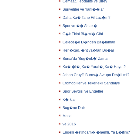
Cemaat, Feodalite ve Birey
Suriyeliler ve Yanl��lar
Daha Ka� Tane Fil Laz�m?
Spor ve �� Ahlak�
G�k Ekini Bi�mi� Gibi
Gelece�e D�nden Ba�lamak
Her �cad, �htiya�tan Do�ar
Bursa'da 'Bug�nk�' Zaman
Ka� �l�, Ka� Yaral�, Ka� Hayat?
Johan Cruyff: Buras� Avrupa De�il mi?
Otomobiller ve Tekerlekli Sandalye
Spor Sevgisi ve Engeller
K�rklar
Bug�ne Dair
Masal
ve 2016
Engelli �stihdam� �nemli, Ya E�itim?