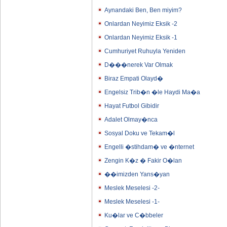
Aynandaki Ben, Ben miyim?
Onlardan Neyimiz Eksik -2
Onlardan Neyimiz Eksik -1
Cumhuriyet Ruhuyla Yeniden
D���nerek Var Olmak
Biraz Empati Olayd�
Engelsiz Trib�n �le Haydi Ma�a
Hayat Futbol Gibidir
Adalet Olmay�nca
Sosyal Doku ve Tekam�l
Engelli �stihdam� ve �nternet
Zengin K�z � Fakir O�lan
��imizden Yans�yan
Meslek Meselesi -2-
Meslek Meselesi -1-
Ku�lar ve C�bbeler