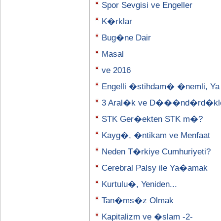
Spor Sevgisi ve Engeller
K�rklar
Bug�ne Dair
Masal
ve 2016
Engelli �stihdam� �nemli, Ya
3 Aral�k ve D���nd�rd�kle
STK Ger�ekten STK m�?
Kayg�, �ntikam ve Menfaat
Neden T�rkiye Cumhuriyeti?
Cerebral Palsy ile Ya�amak
Kurtulu�, Yeniden...
Tan�ms�z Olmak
Kapitalizm ve �slam -2-