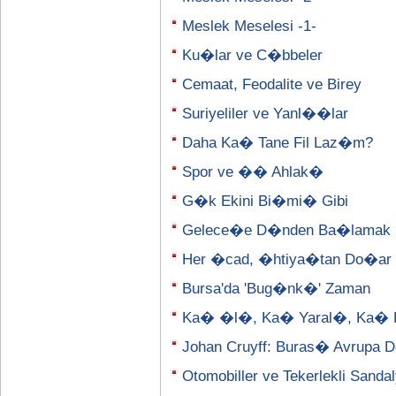
Meslek Meselesi -1-
Ku�lar ve C�bbeler
Cemaat, Feodalite ve Birey
Suriyeliler ve Yanl��lar
Daha Ka� Tane Fil Laz�m?
Spor ve �� Ahlak�
G�k Ekini Bi�mi� Gibi
Gelece�e D�nden Ba�lamak
Her �cad, �htiya�tan Do�ar
Bursa'da 'Bug�nk�' Zaman
Ka� �l�, Ka� Yaral�, Ka� 
Johan Cruyff: Buras� Avrupa D
Otomobiller ve Tekerlekli Sanda