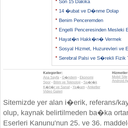
Son 15 Dakika
14 �ubat ve D�nme Dolap
Benim Penceremden
Engelli Penceresinden Mesleki
Hayat�n Hakk�n� Vermek
Sosyal Hizmet, Huzurevleri ve En
Serebral Palsi ve S�rekli Fizik 
Kategoriler:
Hizmetler
Mobil Site
Ana Sayfa
-
G�ndem
-
Ekonomi
Android A
Spor
-
Bilim ve Teknoloji
-
Sa�l�k
K�lt�r ve Sanat
-
Ya�am
-
Anketler
Video Galeri
Sitemizde yer alan i�erik, referans/ka
olup, kaynak belirtilmeden ba�ka or
Eserleri Kanunu'nun 25. ve 36. madd