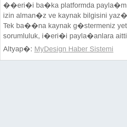
��eri�i ba�ka platformda payla�mak
izin alman�z ve kaynak bilgisini yaz
Tek ba��na kaynak g�stermeniz yeterl
sorumluluk, i�eri�i payla�anlara aitti
Altyap�:
MyDesign Haber Sistemi