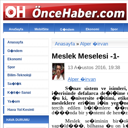
AnaSayfa
MobilSite
Ekonomi
Spor
G�ndem
Anasayfa
Anasayfa
»
Alper �irvan
G�ndem
Meslek Meselesi -1-
Ekonomi
13 A�ustos 2016, 19:38
Spor
Bilim-Teknoloji
Alper �irvan
Sa�l�k
S�nav sistem ve isimler
i�erisinde defalarca de�i�ime
K�lt�r-Sanat
�u ki, �niversite e�itimi, eti
Ya�am
mesleklere eri�im i�in yeg�
tercih edilen b�l�mlere ��
Hava Yol Kesinti
d���nda bir y�ntemi de hen�
HAVA DURUMU
Meslek se�iminin bir�o
yap�ld���, bilhassa �u on k�sur