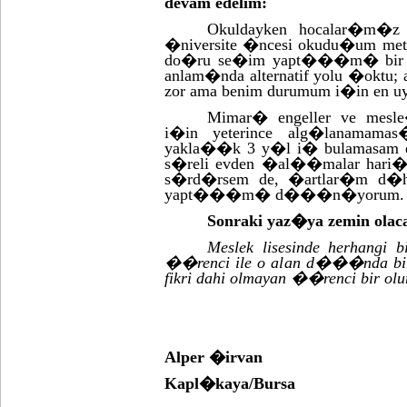
devam edelim:
Okuldayken hocalar�m�z 
�niversite �ncesi okudu�um meti
do�ru se�im yapt���m� bir ke
anlam�nda alternatif yolu �oktu;
zor ama benim durumum i�in en uy
Mimar� engeller ve mesl
i�in yeterince alg�lanamamas
yakla��k 3 y�l i� bulamasam d
s�reli evden �al��malar hari
s�rd�rsem de, �artlar�m d�h
yapt���m� d���n�yorum.
Sonraki yaz�ya zemin olac
Meslek lisesinde herhangi
��renci ile o alan d���nda bir l
fikri dahi olmayan ��renci bir ol
Alper �irvan
Kapl�kaya/Bursa