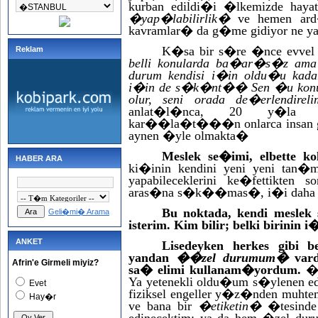
kurban edildi�i �lkemizde hay
�yap�labilirlik�
ve hemen ar
kavramlar� da g�me gidiyor ne 
K�sa bir s�re �nce evve
Reklam
belli konularda ba�ar�s�z ama 
durum kendisi i�in oldu�u ka
i�in de s�k�nt�� Sen �u konud
olur, seni orada de�erlendire
anlat�l�nca, 20 y�la y
kar��la�t���n onlarca insan g
aynen �yle olmakta�
Meslek se�imi, elbette 
HABER ARA
ki�inin kendini yeni yeni tan�
yapabileceklerini ke�fettikten 
aras�na s�k��mas�, i�i daha da 
Bu noktada, kendi meslek
Geli�mi� Arama
isterim. Kim bilir; belki birinin i
ANKET
Lisedeyken herkes gibi b
yandan
��zel durumum�
vard
Afrin'e Girmeli miyiz?
sa� elimi kullanam�yordum.
�
Ya yetenekli oldu�um s�ylenen ed
Evet
fiziksel engeller y�z�nden muht
Hay�r
ve bana bir
�etiketin�
�tesinde 