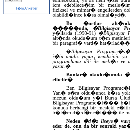
edinecektim; ya da hem �zel du
icra edebilece�im bir mesle�im
T�m Anketler
fiziksel ve mimar� engellerden 
olabildi�ince k�sa olmal�yd�.
Bu �artlar alt�n
�����nda,
�Bilgisayar
y�llarda (1990-91)
�Bilgisayar
alt�nda okudu�um t�m metinler
bir paragraf� vard� hat�rlad��
Bilgisayar Programc�s�
�
i�in analiz yapar; kendisinin
programlama dili ile mek�n ve
yazar.�
Bunlar� okudu�umda
�
elbette�
Ben Bilgisayar Programc
Yan� s�ra oldu�unca k�sa yolda
mezun oldu�um y�l Bursa Uluda
Bilgisayar Programc�l��� b�
konuda herhangi bir mesleki e�
b�l�m d�rd�nc�l��� ile mez
Neden
�d�z liseye�
vurg
eder de, onu da bir sonraki y