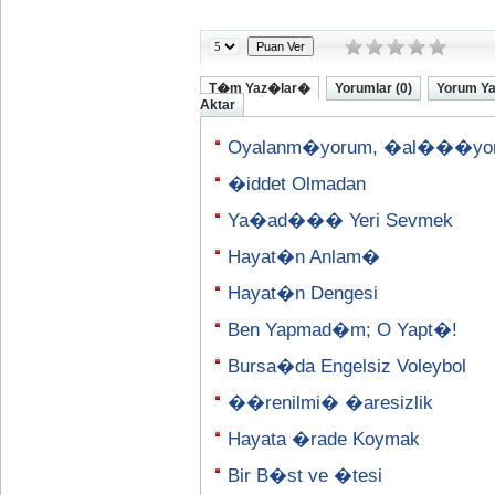
T�m Yaz�lar�
Yorumlar (0)
Yorum Y
Aktar
Oyalanm�yorum, �al���yo
�iddet Olmadan
Ya�ad��� Yeri Sevmek
Hayat�n Anlam�
Hayat�n Dengesi
Ben Yapmad�m; O Yapt�!
Bursa�da Engelsiz Voleybol
��renilmi� �aresizlik
Hayata �rade Koymak
Bir B�st ve �tesi