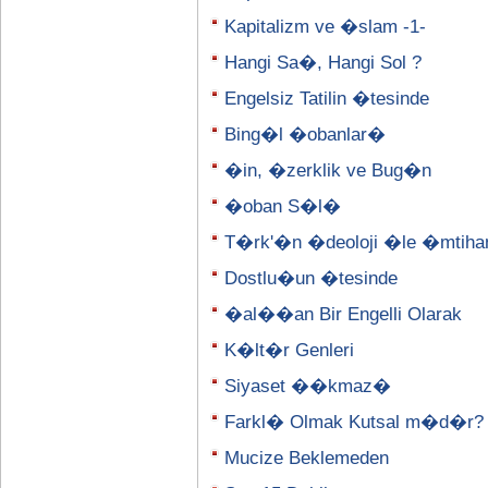
Kapitalizm ve �slam -1-
Hangi Sa�, Hangi Sol ?
Engelsiz Tatilin �tesinde
Bing�l �obanlar�
�in, �zerklik ve Bug�n
�oban S�l�
T�rk'�n �deoloji �le �mtih
Dostlu�un �tesinde
�al��an Bir Engelli Olarak
K�lt�r Genleri
Siyaset ��kmaz�
Farkl� Olmak Kutsal m�d�r?
Mucize Beklemeden