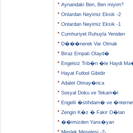
Aynandaki Ben, Ben miyim?
Onlardan Neyimiz Eksik -2
Onlardan Neyimiz Eksik -1
Cumhuriyet Ruhuyla Yeniden
D���nerek Var Olmak
Biraz Empati Olayd�
Engelsiz Trib�n �le Haydi M
Hayat Futbol Gibidir
Adalet Olmay�nca
Sosyal Doku ve Tekam�l
Engelli �stihdam� ve �nterne
Zengin K�z � Fakir O�lan
��imizden Yans�yan
Meslek Meselesi -2-